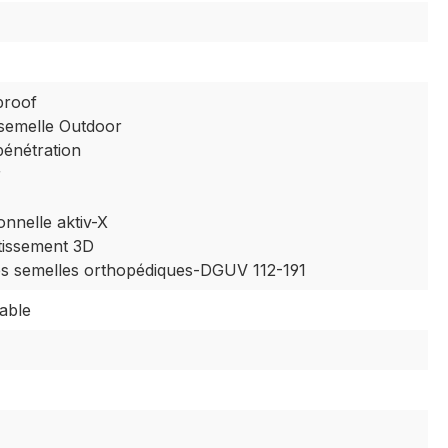
proof
 semelle Outdoor
pénétration
r
onnelle aktiv-X
tissement 3D
es semelles orthopédiques-DGUV 112-191
éable