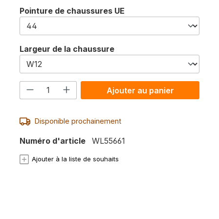
Sélectionnez
Pointure de chaussures UE
Sélectionnez
Largeur de la chaussure
Quantité de produit : Entrez la quan
Ajouter au panier
Disponible prochainement
Numéro d'article
WL55661
Ajouter à la liste de souhaits