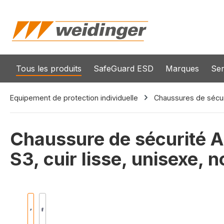
recherche
Passer à la navigation principale
Tous les produits
SafeGuard ESD
Marques
Ser
Equipement de protection individuelle
Chaussures de sécuri
Chaussure de sécurité 
S3, cuir lisse, unisexe, no
Ignorer la galerie d'images