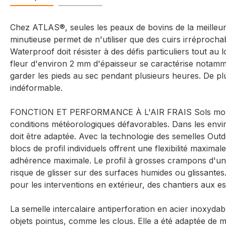
Chez ATLAS®, seules les peaux de bovins de la meilleure
minutieuse permet de n'utiliser que des cuirs irréprocha
Waterproof doit résister à des défis particuliers tout au l
fleur d'environ 2 mm d'épaisseur se caractérise notamm
garder les pieds au sec pendant plusieurs heures. De plus
indéformable.
FONCTION ET PERFORMANCE À L'AIR FRAIS Sols mouillés e
conditions météorologiques défavorables. Dans les enviro
doit être adaptée. Avec la technologie des semelles Ou
blocs de profil individuels offrent une flexibilité maxima
adhérence maximale. Le profil à grosses crampons d'un
risque de glisser sur des surfaces humides ou glissantes
pour les interventions en extérieur, des chantiers aux e
La semelle intercalaire antiperforation en acier inoxydabl
objets pointus, comme les clous. Elle a été adaptée de 