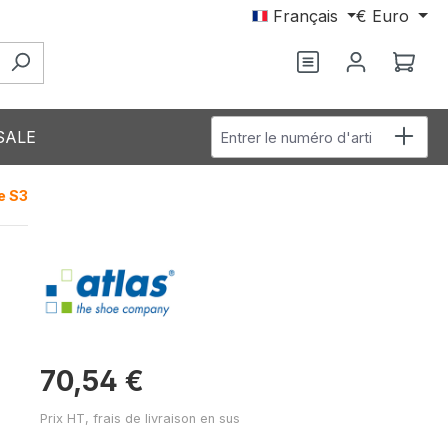
Français
€
Euro
Vous avez 0 arti
Le p
Entrer le numéro d'article
SALE
e S3
70,54 €
Prix HT, frais de livraison en sus