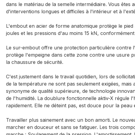
dans le matériau de la semelle intermédiaire. Vous êtes 
d'interventions longues et difficiles à l'intérieur et à l'ext
L'embout en acier de forme anatomique protège le pied 
joules et les pressions d'au moins 15 kN, conformémen
Le sur-embout offre une protection particulière contre l
protège l'empeigne dans cette zone contre une usure p
la chaussure de sécurité.
C'est justement dans le travail quotidien, lors de sollici
de la température ne sont pas seulement exigées, mais a
synonyme de qualité supérieure, de technologie innovant
de l'humidité. La doublure fonctionnelle aktiv-X régule l
rapidement. Elle ne déteint pas, est douce pour la peau e
Travailler plus sainement avec un bon amorti. Le nou
marcher en douceur et sans se fatiguer. Les trois compo
marche : Soulagement de la pression. L'amortissement. L