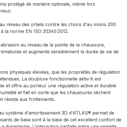
ainsi protégé de manière optimale, même lors
érieur.
au niveau des orteils contre les chocs d'au moins 200
t à la norme EN ISO 20345:2012.
'abrasion au niveau de la pointe de la chaussure,
rématurée et augmente sensiblement la durée de vie de
tations physiques élevées, que les propriétés de régulation
ttendues. La doublure fonctionnelle aktiv-X est
e et offre au porteur une régulation active et durable
'humidité et fait en sorte que les chaussures sèchent
t résiste aux frottements.
veau système d'amortissement 3D d'ATLAS® permet de
sants de base sont à la base de cet excellent confort de
e dynamisme. L'interaction parfaite entre une semelle