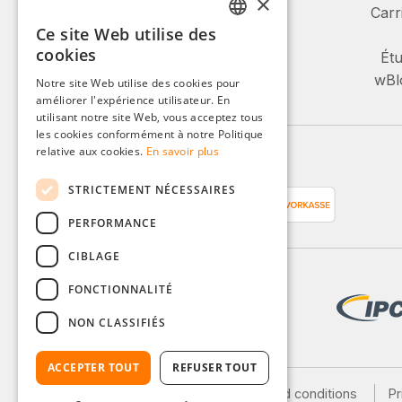
×
Carr
Ce site Web utilise des
+49 (0)8142 / 4289 - 300
GERMAN
cookies
Lu-Ve, 08:00 - 16:00
Étu
ENGLISH
wBlo
Notre site Web utilise des cookies pour
Ou via notre formulaire de contact.
améliorer l'expérience utilisateur. En
FRENCH
utilisant notre site Web, vous acceptez tous
ITALIAN
les cookies conformément à notre Politique
relative aux cookies.
En savoir plus
Moyens de paiement
DUTCH
STRICTEMENT NÉCESSAIRES
POLISH
PERFORMANCE
CIBLAGE
FONCTIONNALITÉ
NON CLASSIFIÉS
ACCEPTER TOUT
REFUSER TOUT
Legal notice
General terms and conditions
Pr