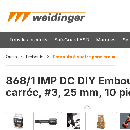
recherche
Passer à la navigation principale
Tous les produits
SafeGuard ESD
Marques
Ser
Outils
Embouts
Embouts à quatre pans creux
868/1 IMP DC DIY Embout
carrée, #3, 25 mm, 10 p
Ignorer la galerie d'images