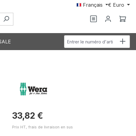
Français
€
Euro
Vous avez 0 arti
Le p
Entrer le numéro d'article
SALE
33,82 €
Prix HT, frais de livraison en sus