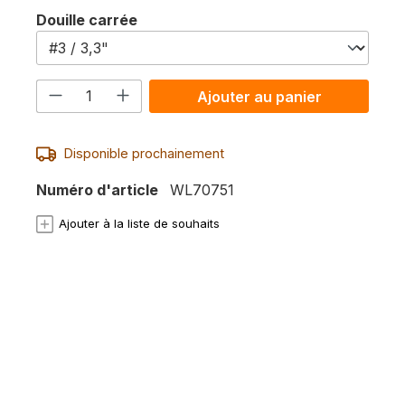
Sélectionnez
Douille carrée
Quantité de produit : Entrez la quan
Ajouter au panier
Disponible prochainement
Numéro d'article
WL70751
Ajouter à la liste de souhaits