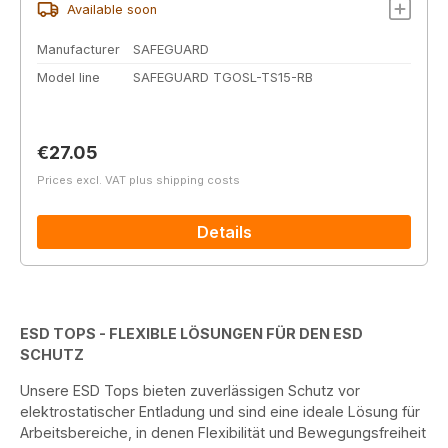
Available soon
Manufacturer
SAFEGUARD
Model line
SAFEGUARD TGOSL-TS15-RB
Regular price:
€27.05
Prices excl. VAT plus shipping costs
Details
ESD TOPS - FLEXIBLE LÖSUNGEN FÜR DEN ESD
SCHUTZ
Unsere ESD Tops bieten zuverlässigen Schutz vor
elektrostatischer Entladung und sind eine ideale Lösung für
Arbeitsbereiche, in denen Flexibilität und Bewegungsfreiheit