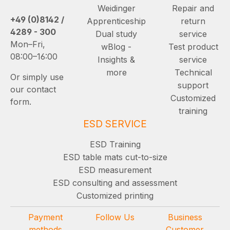
Weidinger
Repair and
+49 (0)8142 /
Apprenticeship
return
4289 - 300
Dual study
service
Mon–Fri,
wBlog -
Test product
08:00–16:00
Insights &
service
more
Technical
Or simply use
support
our contact
Customized
form.
training
ESD SERVICE
ESD Training
ESD table mats cut-to-size
ESD measurement
ESD consulting and assessment
Customized printing
Payment
Follow Us
Business
methods
Customer