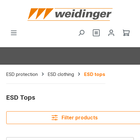
in content
You have 0 wishl
Shop
ESD protection
ESD clothing
ESD tops
ESD Tops
Filter products