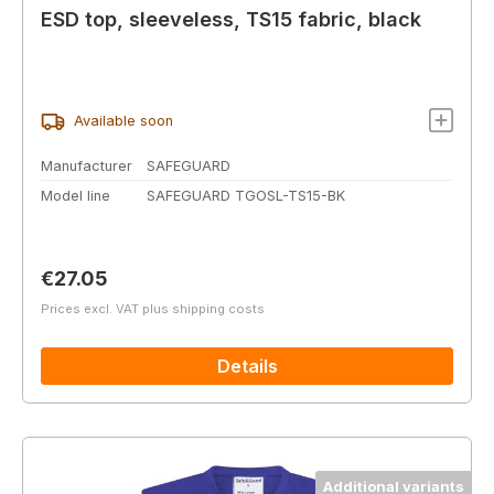
ESD top, sleeveless, TS15 fabric, black
Available soon
Manufacturer
SAFEGUARD
Model line
SAFEGUARD TGOSL-TS15-BK
Regular price:
€27.05
Prices excl. VAT plus shipping costs
Details
Additional variants