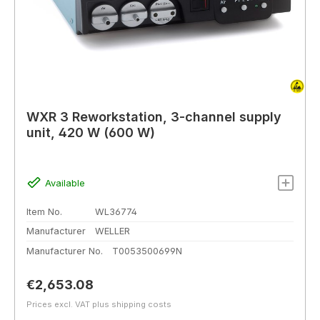
WXR 3 Reworkstation, 3-channel supply
unit, 420 W (600 W)
Available
Item No.
WL36774
Manufacturer
WELLER
Manufacturer No.
T0053500699N
Regular price:
€2,653.08
Prices excl. VAT plus shipping costs