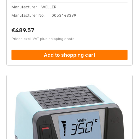
Manufacturer
WELLER
Manufacturer No.
T0053443399
Regular price:
€489.57
Prices excl. VAT plus shipping costs
Add to shopping cart