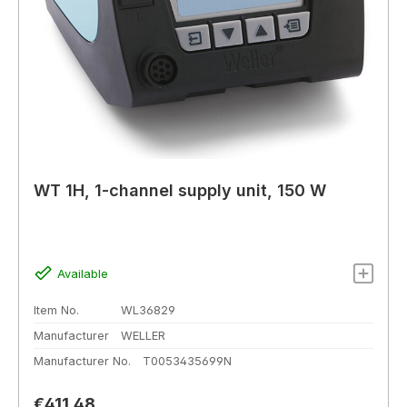
WT 1H, 1-channel supply unit, 150 W
Available
Item No.
WL36829
Manufacturer
WELLER
Manufacturer No.
T0053435699N
Regular price:
€411.48