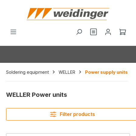
in content
You have 0 wishl
Shop
Soldering equipment
WELLER
Power supply units
WELLER Power units
Filter products