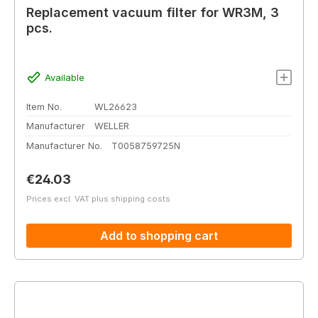
Replacement vacuum filter for WR3M, 3
pcs.
Available
Item No.
WL26623
Manufacturer
WELLER
Manufacturer No.
T0058759725N
Regular price:
€24.03
Prices excl. VAT plus shipping costs
Add to shopping cart