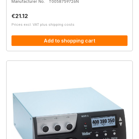
Manufacturer No.
T0058759726N
Regular price:
€21.12
Prices excl. VAT plus shipping costs
Add to shopping cart