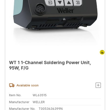
WT 1 1-Channel Soldering Power Unit,
95W, F/G
Available soon
Item No.
WL63515
Manufacturer
WELLER
Manufacturer No.
T0053434399N