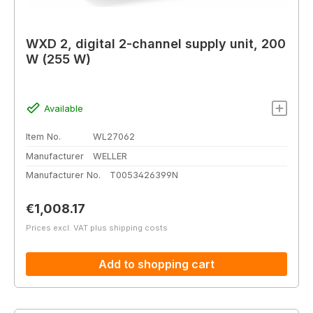
WXD 2, digital 2-channel supply unit, 200
W (255 W)
Available
Item No.
WL27062
Manufacturer
WELLER
Manufacturer No.
T0053426399N
Regular price:
€1,008.17
Prices excl. VAT plus shipping costs
Add to shopping cart