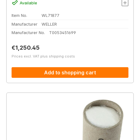
Available
Item No.
WL71877
Manufacturer
WELLER
Manufacturer No.
T0053451699
Regular price:
€1,250.45
Prices excl. VAT plus shipping costs
Add to shopping cart