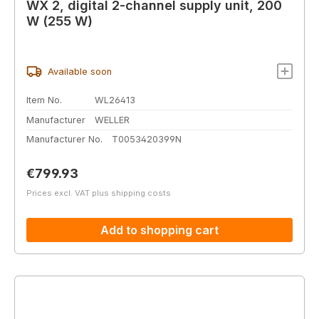
WX 2, digital 2-channel supply unit, 200
W (255 W)
Available soon
Item No.
WL26413
Manufacturer
WELLER
Manufacturer No.
T0053420399N
Regular price:
€799.93
Prices excl. VAT plus shipping costs
Add to shopping cart