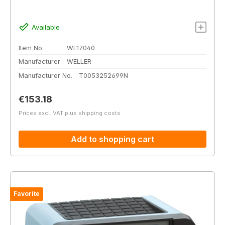
Available
Item No.
WL17040
Manufacturer
WELLER
Manufacturer No.
T0053252699N
Regular price:
€153.18
Prices excl. VAT plus shipping costs
Add to shopping cart
Favorite