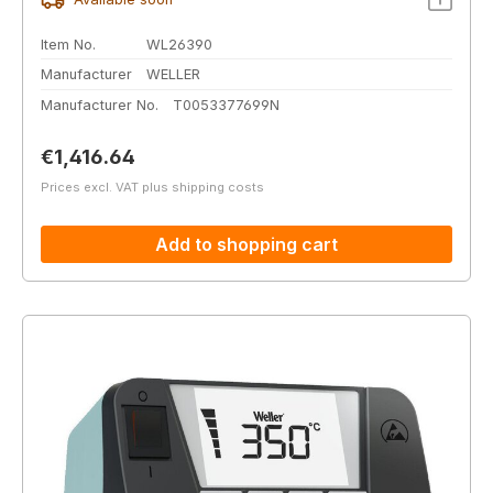
Item No.
WL26390
Manufacturer
WELLER
Manufacturer No.
T0053377699N
Regular price:
€1,416.64
Prices excl. VAT plus shipping costs
Add to shopping cart