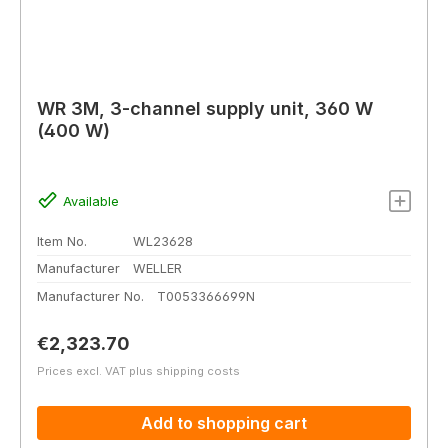
WR 3M, 3-channel supply unit, 360 W
(400 W)
Available
Item No.
WL23628
Manufacturer
WELLER
Manufacturer No.
T0053366699N
Regular price:
€2,323.70
Prices excl. VAT plus shipping costs
Add to shopping cart