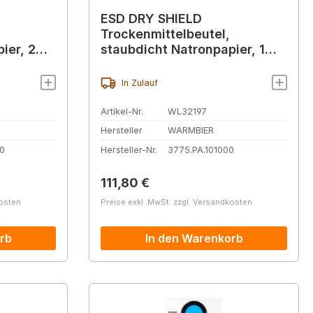
ESD DRY SHIELD
Trockenmittelbeutel,
er, 2
staubdicht Natronpapier, 1
Einheit (35 g)
In Zulauf
Artikel-Nr.
WL32197
Hersteller
WARMBIER
0
Hersteller-Nr.
3775.PA.101000
Regulärer Preis:
111,80 €
kosten
Preise exkl. MwSt. zzgl. Versandkosten
rb
In den Warenkorb