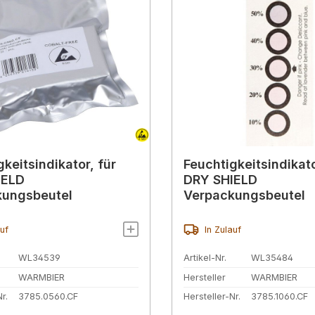
keitsindikator, für
Feuchtigkeitsindikato
IELD
DRY SHIELD
kungsbeutel
Verpackungsbeutel
auf
In Zulauf
WL34539
Artikel-Nr.
WL35484
WARMBIER
Hersteller
WARMBIER
r.
3785.0560.CF
Hersteller-Nr.
3785.1060.CF