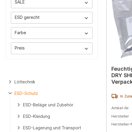
SALE
ESD gerecht
Farbe
Preis
Feuchtig
DRY SH
Verpac
Löttechnik
ESD-Schutz
In Zul
ESD-Beläge und Zubehör
Artikel-Nr.
ESD-Kleidung
Hersteller
Hersteller-N
ESD-Lagerung und Transport