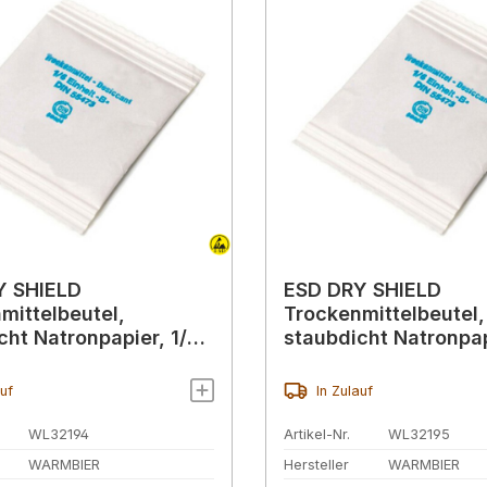
Y SHIELD
ESD DRY SHIELD
mittelbeutel,
Trockenmittelbeutel,
cht Natronpapier, 1/6
staubdicht Natronpap
(6 g)
Einheit (12 g)
auf
In Zulauf
WL32194
Artikel-Nr.
WL32195
WARMBIER
Hersteller
WARMBIER