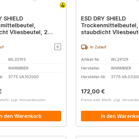
Y SHIELD
ESD DRY SHIELD
mittelbeutel,
Trockenmittelbeutel,
cht Vliesbeutel, 2
staubdicht Vliesbeute
en (70 g)
Einheit (12 g)
auf
In Zulauf
WL32193
Artikel-Nr.
WL29129
WARMBIER
Hersteller
WARMBIER
r.
3775.VA.102000
Hersteller-Nr.
3775.VA.0330
r Preis:
Regulärer Preis:
€
172,00 €
 MwSt. zzgl. Versandkosten
Preise exkl. MwSt. zzgl. Versand
In den Warenkorb
In den Warenko