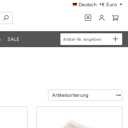
Deutsch
€
Euro
Du hast 0 Produ
Ware
Artikel-Nr. eingeben
n
SALE