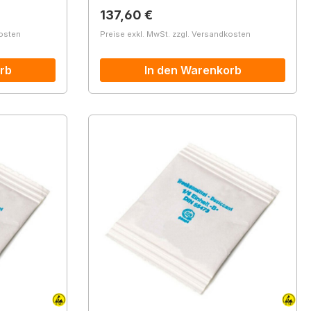
Regulärer Preis:
137,60 €
kosten
Preise exkl. MwSt. zzgl. Versandkosten
rb
In den Warenkorb