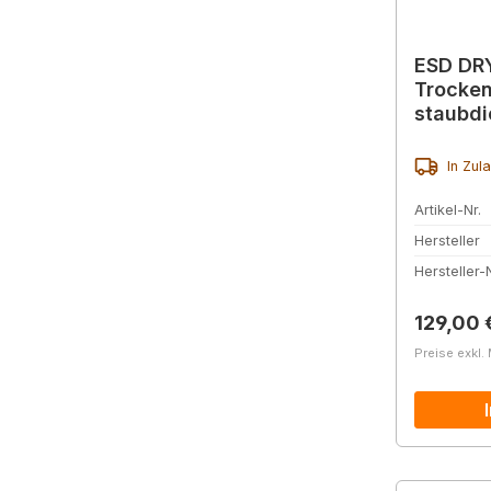
ESD DR
Trocken
staubdi
Einheit
In Zul
Artikel-Nr.
Hersteller
Hersteller-N
Reguläre
129,00 
Preise exkl.