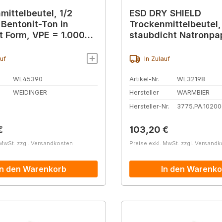
mittelbeutel, 1/2
ESD DRY SHIELD
 Bentonit-Ton in
Trockenmittelbeutel,
t Form, VPE = 1.000
staubdicht Natronpapi
Einheiten (70 g)
auf
In Zulauf
WL45390
Artikel-Nr.
WL32198
WEIDINGER
Hersteller
WARMBIER
Hersteller-Nr.
3775.PA.10200
r Preis:
Regulärer Preis:
€
103,20 €
 MwSt. zzgl. Versandkosten
Preise exkl. MwSt. zzgl. Versand
In den Warenkorb
In den Warenko