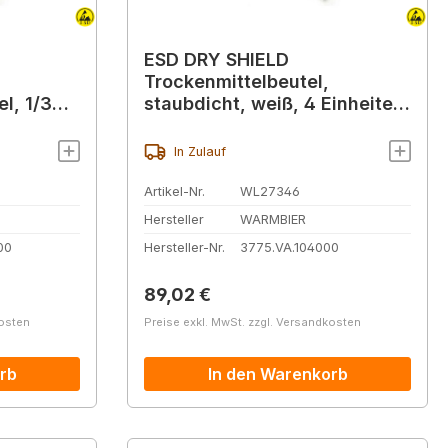
ESD DRY SHIELD
Trockenmittelbeutel,
l, 1/3
staubdicht, weiß, 4 Einheiten
(145 g)
In Zulauf
Artikel-Nr.
WL27346
Hersteller
WARMBIER
00
Hersteller-Nr.
3775.VA.104000
Regulärer Preis:
89,02 €
kosten
Preise exkl. MwSt. zzgl. Versandkosten
rb
In den Warenkorb