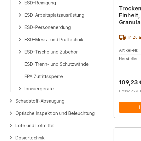
ESD-Reinigung
Trocken
Einheit,
ESD-Arbeitsplatzausrüstung
Granula
ESD-Personenerdung
Stück
In Zul
ESD-Mess- und Prüftechnik
Artikel-Nr.
ESD-Tische und Zubehör
Hersteller
ESD-Trenn- und Schutzwände
EPA Zutrittssperre
Reguläre
109,23 
Ionisiergeräte
Preise exkl.
Schadstoff-Absaugung
Optische Inspektion und Beleuchtung
Lote und Lötmittel
Dosiertechnik