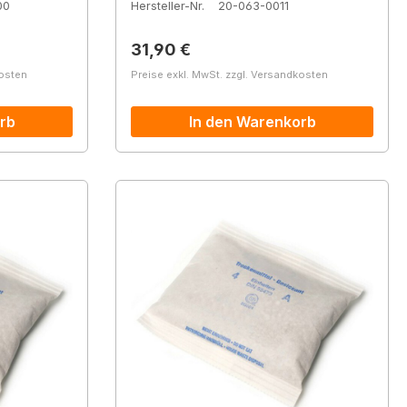
00
Hersteller-Nr.
20-063-0011
Regulärer Preis:
31,90 €
kosten
Preise exkl. MwSt. zzgl. Versandkosten
rb
In den Warenkorb