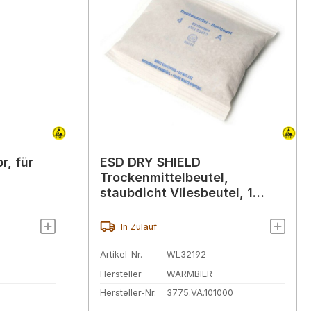
r, für
ESD DRY SHIELD
Trockenmittelbeutel,
staubdicht Vliesbeutel, 1
Einheit (35 g)
In Zulauf
Artikel-Nr.
WL32192
Hersteller
WARMBIER
Hersteller-Nr.
3775.VA.101000