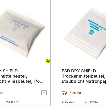
Y SHIELD
ESD DRY SHIELD
mittelbeutel,
Trockenmittelbeutel,
cht Vliesbeutel, 1/6
staubdicht Natronpap
(6 g)
Einheit (18 g)
auf
In Zulauf
WL18835
Artikel-Nr.
WL32196