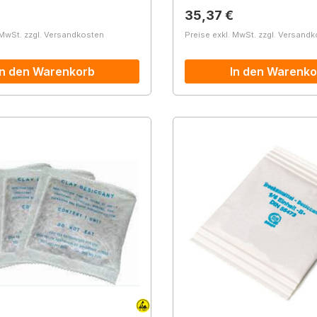
r Preis:
Regulärer Preis:
35,37 €
 MwSt. zzgl. Versandkosten
Preise exkl. MwSt. zzgl. Versand
In den Warenkorb
In den Warenko