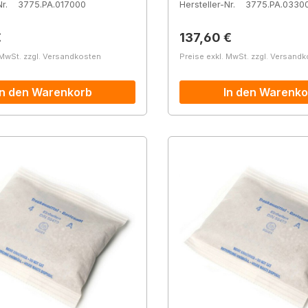
r.
3775.PA.017000
Hersteller-Nr.
3775.PA.0330
r Preis:
Regulärer Preis:
€
137,60 €
 MwSt. zzgl. Versandkosten
Preise exkl. MwSt. zzgl. Versand
In den Warenkorb
In den Warenko