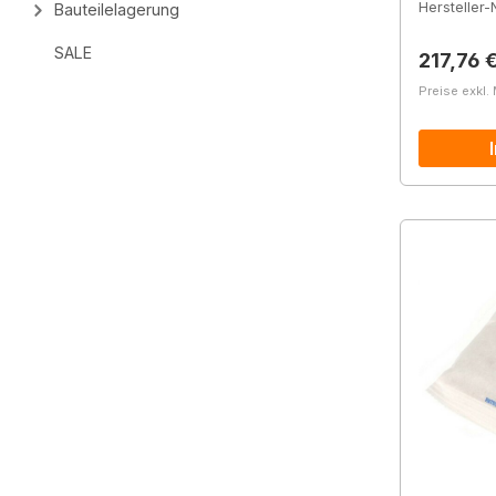
Hersteller-N
Bauteilelagerung
SALE
Reguläre
217,76 
Preise exkl.