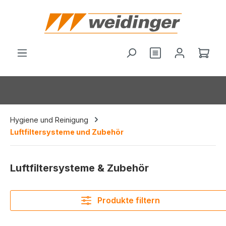
alt springen
Du hast 0 Produ
Ware
Hygiene und Reinigung
Luftfiltersysteme und Zubehör
Luftfiltersysteme & Zubehör
Produkte filtern