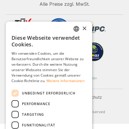
Alle Preise zzgl. MwSt.
×
Diese Webseite verwendet
GERMAN
Cookies.
ENGLISH
Wir verwenden Cookies, um die
Benutzerfreundlichkeit unserer Website zu
FRENCH
verbessern. Durch die weitere Nutzung
ITALIAN
unserer Webseite stimmen Sie der
Verwendung von Cookies gemäß unserer
DUTCH
Cookie-Richtlinie zu.
Weitere Informationen
POLISH
UNBEDINGT ERFORDERLICH
Impressum
AGB
Datenschutz
PERFORMANCE
Versand und Zahlung
© 2026 Weidinger GmbH, All Rights Reserved
TARGETING
FUNKTIONALITÄT