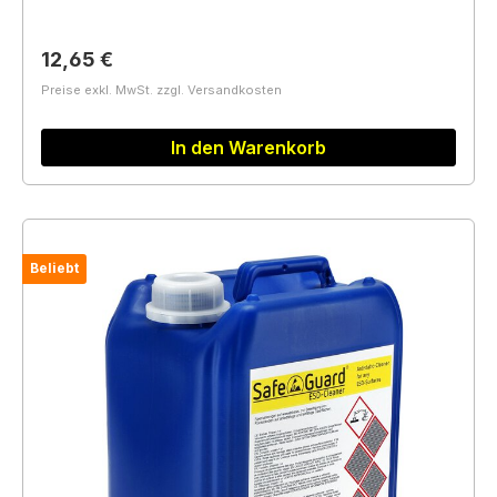
Regulärer Preis:
12,65 €
Preise exkl. MwSt. zzgl. Versandkosten
In den Warenkorb
Beliebt