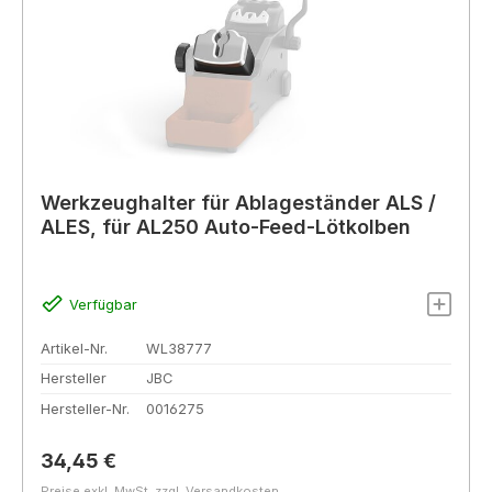
Werkzeughalter für Ablageständer ALS /
ALES, für AL250 Auto-Feed-Lötkolben
Verfügbar
Artikel-Nr.
WL38777
Hersteller
JBC
Hersteller-Nr.
0016275
Regulärer Preis:
34,45 €
Preise exkl. MwSt. zzgl. Versandkosten