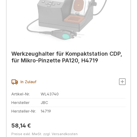
Werkzeughalter für Kompaktstation CDP,
für Mikro-Pinzette PA120, H4719
In Zulauf
Artikel-Nr.
WL43740
Hersteller
JBC
Hersteller-Nr.
14719
Regulärer Preis:
58,14 €
Preise exkl. MwSt. zzgl. Versandkosten