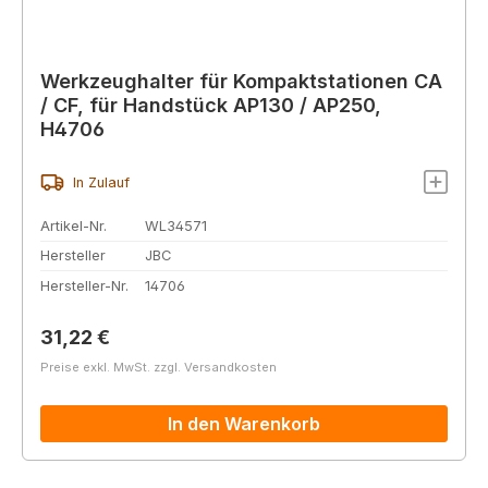
Werkzeughalter für Kompaktstationen CA
/ CF, für Handstück AP130 / AP250,
H4706
In Zulauf
Artikel-Nr.
WL34571
Hersteller
JBC
Hersteller-Nr.
14706
Regulärer Preis:
31,22 €
Preise exkl. MwSt. zzgl. Versandkosten
In den Warenkorb