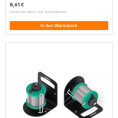
Regulärer Preis:
8,61 €
Preise exkl. MwSt. zzgl. Versandkosten
In den Warenkorb