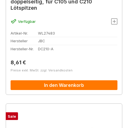
doppelseitig, für C105 und C210
Lötspitzen
Verfügbar
Artikel-Nr.
WL27483
Hersteller
JBC
Hersteller-Nr.
DC210-A
Regulärer Preis:
8,61 €
Preise exkl. MwSt. zzgl. Versandkosten
In den Warenkorb
Sale