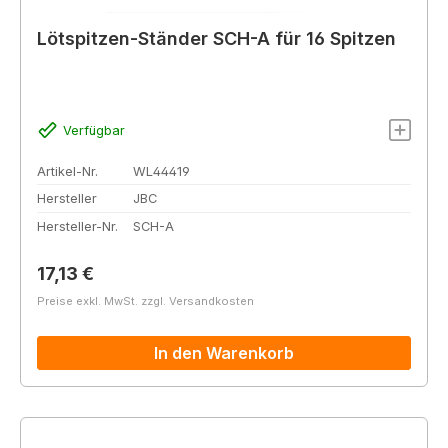
Lötspitzen-Ständer SCH-A für 16 Spitzen
Verfügbar
Artikel-Nr.
WL44419
Hersteller
JBC
Hersteller-Nr.
SCH-A
Regulärer Preis:
17,13 €
Preise exkl. MwSt. zzgl. Versandkosten
In den Warenkorb