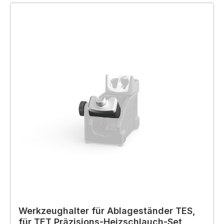
Werkzeughalter für Ablageständer TES,
für TET Präzisions-Heizschlauch-Set