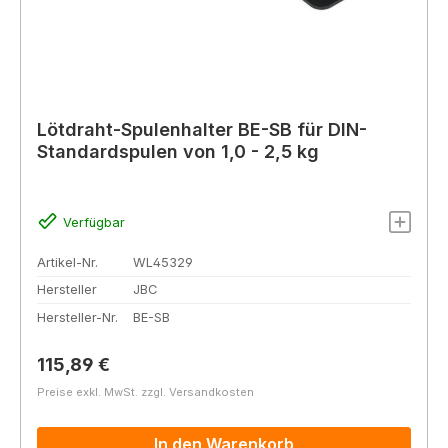
Lötdraht-Spulenhalter BE-SB für DIN-
Standardspulen von 1,0 - 2,5 kg
Verfügbar
Artikel-Nr.
WL45329
Hersteller
JBC
Hersteller-Nr.
BE-SB
Regulärer Preis:
115,89 €
Preise exkl. MwSt. zzgl. Versandkosten
In den Warenkorb