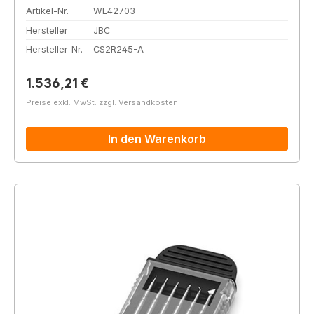
Artikel-Nr.
WL42703
Hersteller
JBC
Hersteller-Nr.
CS2R245-A
Regulärer Preis:
1.536,21 €
Preise exkl. MwSt. zzgl. Versandkosten
In den Warenkorb