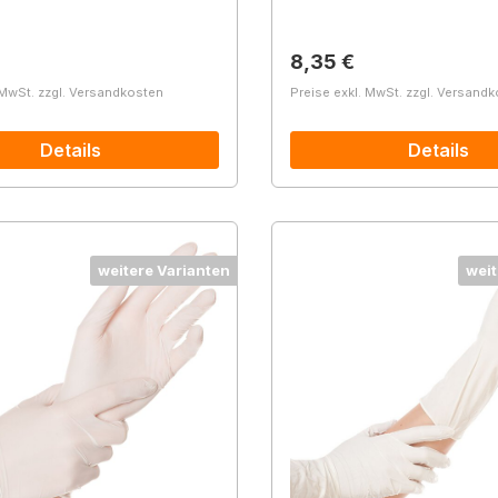
r Preis:
Regulärer Preis:
8,35 €
 MwSt. zzgl. Versandkosten
Preise exkl. MwSt. zzgl. Versand
Details
Details
weitere Varianten
weit