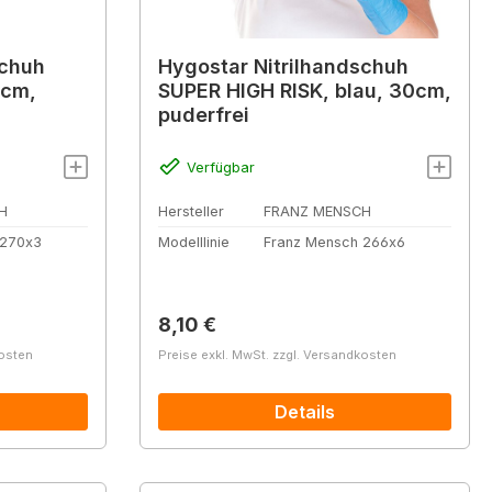
schuh
Hygostar Nitrilhandschuh
0cm,
SUPER HIGH RISK, blau, 30cm,
puderfrei
Verfügbar
H
Hersteller
FRANZ MENSCH
 270x3
Modelllinie
Franz Mensch 266x6
Regulärer Preis:
8,10 €
kosten
Preise exkl. MwSt. zzgl. Versandkosten
Details