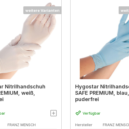
weitere Varianten
weit
r Nitrilhandschuh
Hygostar Nitrilhand
REMIUM, weiß,
SAFE PREMIUM, blau
ei
puderfrei
bar
Verfügbar
FRANZ MENSCH
Hersteller
FRANZ MENSC