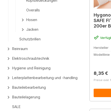
Kopfbedeckungen
Overalls
Hygonor
Hosen
SAFE FI
200er 
Jacken
Verfüg
Schutzbrillen
Hersteller
Reinraum
Modelllinie
Elektroschraubtechnik
Hygiene und Reinigung
Reguläre
8,35 €
Leiterplattenbearbeitung und -handling
Preise exkl.
Bauteilebearbeitung
Bauteilelagerung
SALE