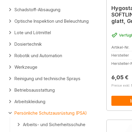
Hygost
Schadstoff-Absaugung
SOFTLI
glatt, 
Optische Inspektion und Beleuchtung
Lote und Lötmittel
Verfüg
Dosiertechnik
Artikel-Nr.
Robotik und Automation
Hersteller
Hersteller-N
Werkzeuge
Reguläre
6,05 €
Reinigung und technische Sprays
Preise exkl.
Betriebsausstattung
Arbeitskleidung
Persönliche Schutzausrüstung (PSA)
Arbeits- und Sicherheitsschuhe