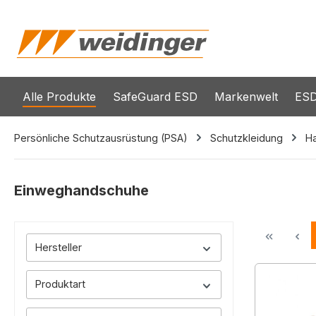
springen
Zur Hauptnavigation springen
Alle Produkte
SafeGuard ESD
Markenwelt
ESD
Persönliche Schutzausrüstung (PSA)
Schutzkleidung
H
Einweghandschuhe
Hersteller
Produktart