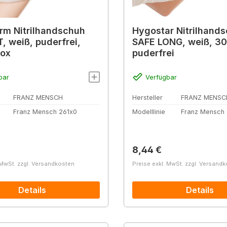
m Nitrilhandschuh
Hygostar Nitrilhand
T, weiß, puderfrei,
SAFE LONG, weiß, 3
Box
puderfrei
bar
Verfügbar
FRANZ MENSCH
Hersteller
FRANZ MENSC
Franz Mensch 261x0
Modelllinie
Franz Mensch
r Preis:
Regulärer Preis:
8,44 €
 MwSt. zzgl. Versandkosten
Preise exkl. MwSt. zzgl. Versand
Details
Details