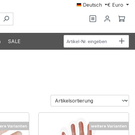
Deutsch
€
Euro
Du hast 0 Produ
Ware
Artikel-Nr. eingeben
n
SALE
ere Varianten
weitere Varianten