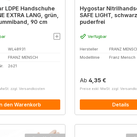
ar LDPE Handschuhe
Hygostar Nitrilhand
NE EXTRA LANG, grün,
SAFE LIGHT, schwarz
Gummiband, 90 cm
puderfrei
bar
Verfügbar
WL48931
Hersteller
FRANZ MENSC
FRANZ MENSCH
Modelllinie
Franz Mensch
r.
2621
r Preis:
Regulärer Preis:
Ab
4,35 €
 MwSt. zzgl. Versandkosten
Preise exkl. MwSt. zzgl. Versand
In den Warenkorb
Details