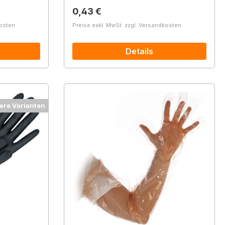
Regulärer Preis:
0,43 €
kosten
Preise exkl. MwSt. zzgl. Versandkosten
Details
ere Varianten