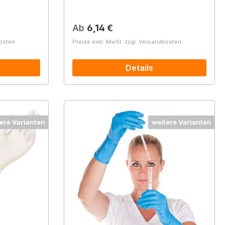
Regulärer Preis:
Ab
6,14 €
kosten
Preise exkl. MwSt. zzgl. Versandkosten
Details
ere Varianten
weitere Varianten