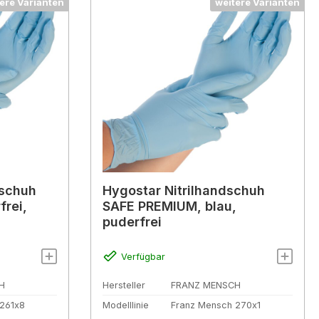
ere Varianten
weitere Varianten
dschuh
Hygostar Nitrilhandschuh
frei,
SAFE PREMIUM, blau,
puderfrei
Verfügbar
H
Hersteller
FRANZ MENSCH
261x8
Modelllinie
Franz Mensch 270x1