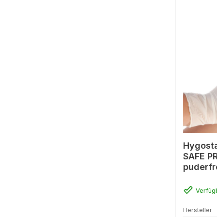
Hygosta
SAFE P
puderfr
Verfüg
Hersteller