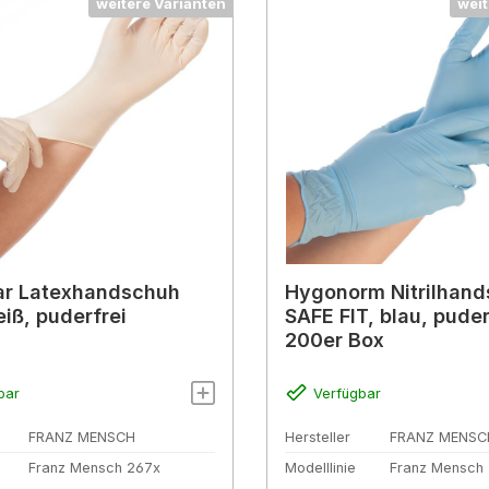
weitere Varianten
weit
ar Latexhandschuh
Hygonorm Nitrilhan
eiß, puderfrei
SAFE FIT, blau, puder
200er Box
bar
Verfügbar
FRANZ MENSCH
Hersteller
FRANZ MENSC
Franz Mensch 267x
Modelllinie
Franz Mensch 