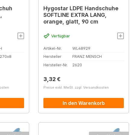
schuh
Hygostar LDPE Handschuhe
,
SOFTLINE EXTRA LANG,
orange, glatt, 90 cm
Verfügbar
H
Artikel-Nr.
WL48929
 270x8
Hersteller
FRANZ MENSCH
Hersteller-Nr.
2620
Regulärer Preis:
3,32 €
kosten
Preise exkl. MwSt. zzgl. Versandkosten
In den Warenkorb