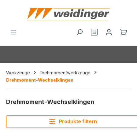
alt springen
Du hast 0 Produ
Ware
Werkzeuge
Drehmomentwerkzeuge
Drehmoment-Wechselklingen
Drehmoment-Wechselklingen
Produkte filtern