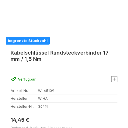
begrenzte Stückzahl
Kabelschlüssel Rundsteckverbinder 17
mm / 1,5 Nm
Verfügbar
Artikel-Nr.
WL45109
Hersteller
WIHA
Hersteller-Nr.
36419
Regulärer Preis:
14,45 €
Preise exkl. MwSt. zzgl. Versandkosten