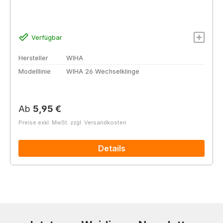
Verfügbar
Hersteller
WIHA
Modelllinie
WIHA 26 Wechselklinge
Regulärer Preis:
Ab
5,95 €
Preise exkl. MwSt. zzgl. Versandkosten
Details