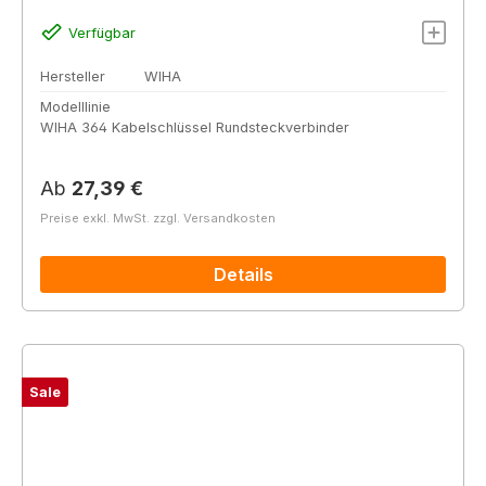
Verfügbar
Hersteller
WIHA
Modelllinie
WIHA 364 Kabelschlüssel Rundsteckverbinder
Regulärer Preis:
Ab
27,39 €
Preise exkl. MwSt. zzgl. Versandkosten
Details
Sale