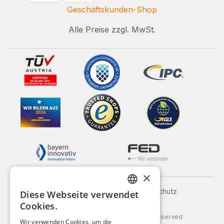
Geschäftskunden-Shop
Alle Preise zzgl. MwSt.
×
Impressum
AGB
Datenschutz
Diese Webseite verwendet
GERMAN
Versand und Zahlung
Cookies.
ENGLISH
© 2026 Weidinger GmbH, All Rights Reserved
Wir verwenden Cookies, um die