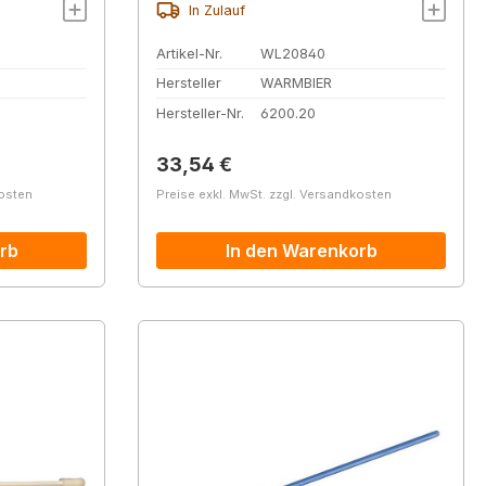
In Zulauf
Artikel-Nr.
WL20840
Hersteller
WARMBIER
Hersteller-Nr.
6200.20
Regulärer Preis:
33,54 €
kosten
Preise exkl. MwSt. zzgl. Versandkosten
rb
In den Warenkorb