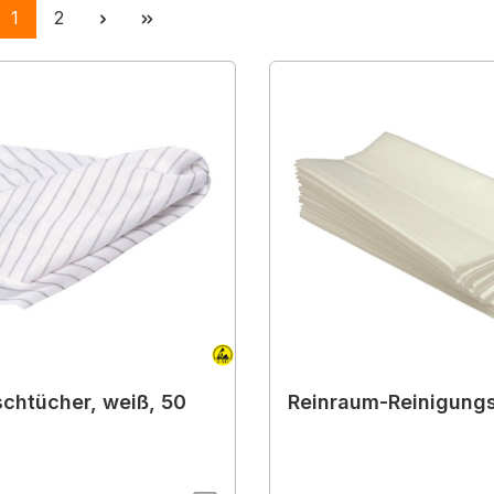
Seite
Seite
1
2
chtücher, weiß, 50
Reinraum-Reinigung