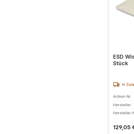
ESD Wis
Stück
In Zul
Artikel-Nr.
Hersteller
Hersteller-N
Reguläre
129,05 