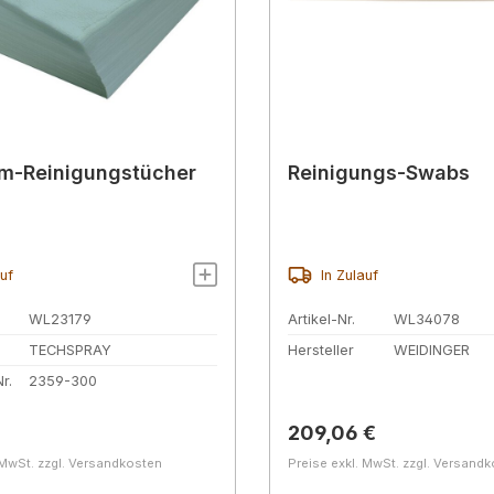
m-Reinigungstücher
Reinigungs-Swabs
auf
In Zulauf
WL23179
Artikel-Nr.
WL34078
TECHSPRAY
Hersteller
WEIDINGER
r.
2359-300
r Preis:
Regulärer Preis:
209,06 €
 MwSt. zzgl. Versandkosten
Preise exkl. MwSt. zzgl. Versand