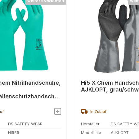
weitere Varianten
weit
hem Nitrilhandschuhe,
Hi5 X Chem Handsc
AJKLOPT, grau/schw
alienschutzhandschu
hoher Beständigkeit
auf
In Zulauf
DS SAFETY WEAR
Hersteller
DS SAFETY W
HI555
Modelllinie
AJKLOPT