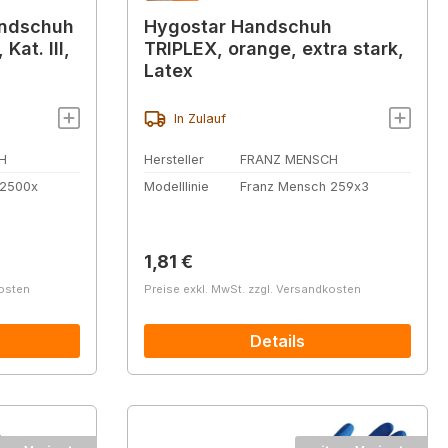
andschuh
Hygostar Handschuh
at. III,
TRIPLEX, orange, extra stark,
Latex
In Zulauf
H
Hersteller
FRANZ MENSCH
 2500x
Modelllinie
Franz Mensch 259x3
Regulärer Preis:
1,81 €
kosten
Preise exkl. MwSt. zzgl. Versandkosten
Details