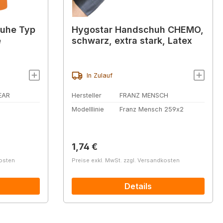
uhe Typ
Hygostar Handschuh CHEMO,
e
schwarz, extra stark, Latex
In Zulauf
EAR
Hersteller
FRANZ MENSCH
Modelllinie
Franz Mensch 259x2
Regulärer Preis:
1,74 €
kosten
Preise exkl. MwSt. zzgl. Versandkosten
Details