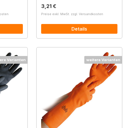
Regulärer Preis:
3,21 €
kosten
Preise exkl. MwSt. zzgl. Versandkosten
Details
ere Varianten
weitere Varianten