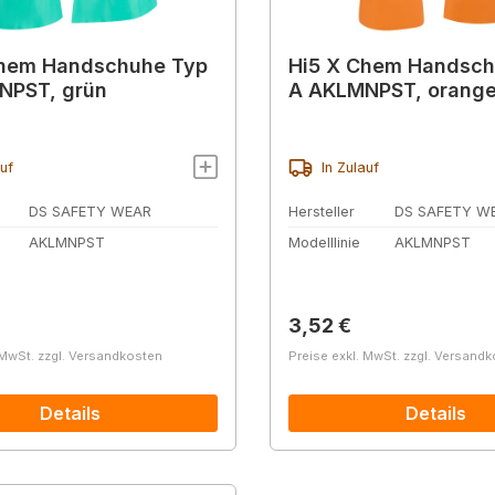
Chem Handschuhe Typ
Hi5 X Chem Handsch
NPST, grün
A AKLMNPST, orang
auf
In Zulauf
DS SAFETY WEAR
Hersteller
DS SAFETY W
AKLMNPST
Modelllinie
AKLMNPST
r Preis:
Regulärer Preis:
3,52 €
 MwSt. zzgl. Versandkosten
Preise exkl. MwSt. zzgl. Versand
Details
Details