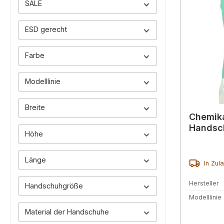
SALE
ESD gerecht
Farbe
Modelllinie
Breite
Chemika
Handsc
Höhe
Länge
In Zul
Hersteller
Handschuhgröße
Modelllinie
Material der Handschuhe