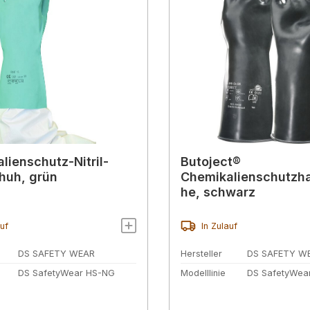
lienschutz-Nitril-
Butoject®
huh, grün
Chemikalienschutzh
he, schwarz
auf
In Zulauf
DS SAFETY WEAR
Hersteller
DS SAFETY W
DS SafetyWear HS-NG
Modelllinie
DS SafetyWea