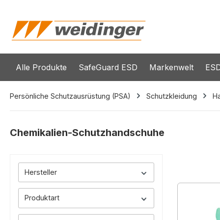
springen
Zur Hauptnavigation springen
Alle Produkte
SafeGuard ESD
Markenwelt
ESD
Persönliche Schutzausrüstung (PSA)
Schutzkleidung
H
Chemikalien-Schutzhandschuhe
Hersteller
Produktart