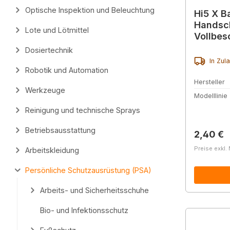
Optische Inspektion und Beleuchtung
Hi5 X Ba
Handsch
Lote und Lötmittel
Vollbes
Arbeits
Dosiertechnik
Abriebf
In Zul
Robotik und Automation
Hersteller
Werkzeuge
Modelllinie
Reinigung und technische Sprays
Betriebsausstattung
Reguläre
2,40 €
Preise exkl.
Arbeitskleidung
Persönliche Schutzausrüstung (PSA)
Arbeits- und Sicherheitsschuhe
Bio- und Infektionsschutz