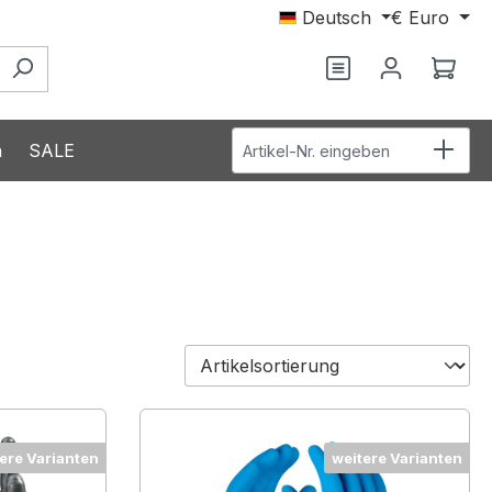
Deutsch
€
Euro
Ware
Artikel-Nr. eingeben
n
SALE
ere Varianten
weitere Varianten