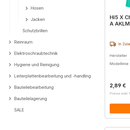
Hosen
Hi5 X 
Jacken
A AKLM
Schutzbrillen
Reinraum
In Zul
Elektroschraubtechnik
Hersteller
Modelllinie
Hygiene und Reinigung
Leiterplattenbearbeitung und -handling
Reguläre
2,89 €
Bauteilebearbeitung
Preise exkl.
Bauteilelagerung
SALE