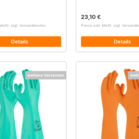
r Preis:
Regulärer Preis:
23,10 €
 MwSt. zzgl. Versandkosten
Preise exkl. MwSt. zzgl. Versand
Details
Details
weitere Varianten
weit