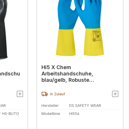
Hi5 X Chem
andschu
Arbeitshandschuhe,
blau/gelb, Robuste
Chemikalienschutzhandschu
he mit Anti-Rutsch-Griff
In Zulauf
EAR
Hersteller
DS SAFETY WEAR
r HS-BUTO
Modelllinie
HI556