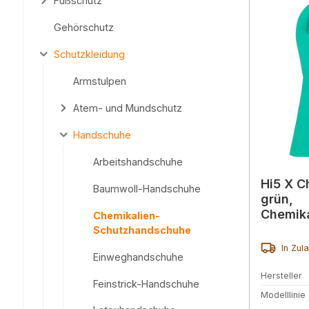
Fußschutz
Gehörschutz
Schutzkleidung
Armstulpen
Atem- und Mundschutz
Handschuhe
Arbeitshandschuhe
Hi5 X C
Baumwoll-Handschuhe
grün,
Chemik
Chemikalien-
he mit 
Schutzhandschuhe
In Zul
Einweghandschuhe
Hersteller
Feinstrick-Handschuhe
Modelllinie