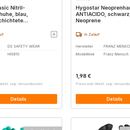
sic Nitril-
Hygostar Neoprenh
uhe, blau,
ANTIACIDO, schwarz, K
chichtete
Neoprene
handschuhe für hohe
estigkeit
auf
In Zulauf
DS SAFETY WEAR
Hersteller
FRANZ MENSC
HI5810
Modelllinie
Franz Mensch
r Preis:
Regulärer Preis:
1,98 €
 MwSt. zzgl. Versandkosten
Preise exkl. MwSt. zzgl. Versand
Details
Details