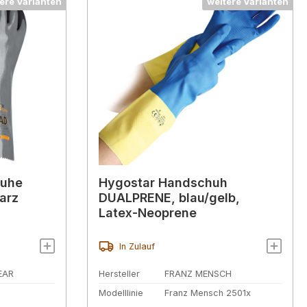
ere Varianten
weitere Varianten
huhe
Hygostar Handschuh
arz
DUALPRENE, blau/gelb,
Latex-Neoprene
In Zulauf
EAR
Hersteller
FRANZ MENSCH
Modelllinie
Franz Mensch 2501x