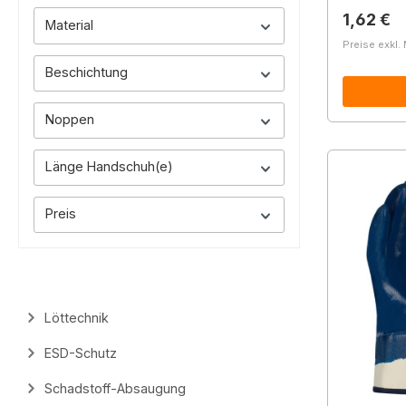
Reguläre
1,62 €
Material
Preise exkl.
Beschichtung
Noppen
Länge Handschuh(e)
Preis
Löttechnik
ESD-Schutz
Schadstoff-Absaugung