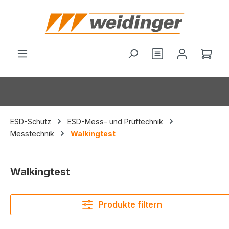
alt springen
Du hast 0 Produ
Ware
ESD-Schutz
ESD-Mess- und Prüftechnik
Messtechnik
Walkingtest
Walkingtest
Produkte filtern