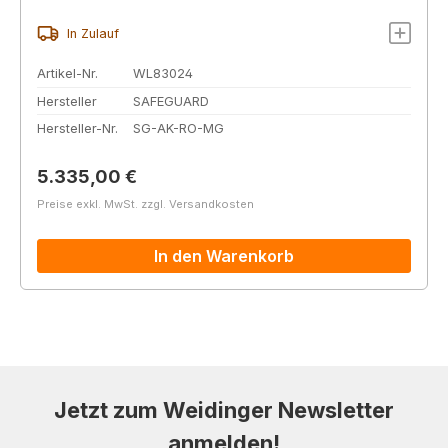
In Zulauf
Artikel-Nr.
WL83024
Hersteller
SAFEGUARD
Hersteller-Nr.
SG-AK-RO-MG
Regulärer Preis:
5.335,00 €
Preise exkl. MwSt. zzgl. Versandkosten
In den Warenkorb
Jetzt zum Weidinger Newsletter
anmelden!