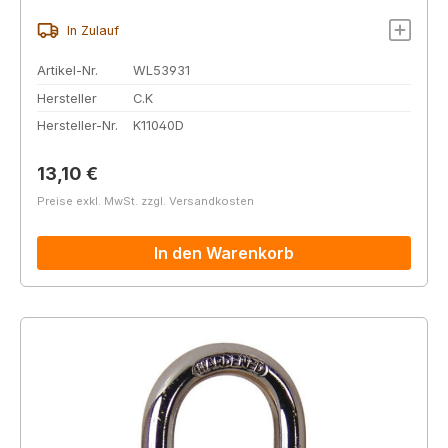
In Zulauf
Artikel-Nr.
WL53931
Hersteller
C.K
Hersteller-Nr.
K11040D
Regulärer Preis:
13,10 €
Preise exkl. MwSt. zzgl. Versandkosten
In den Warenkorb