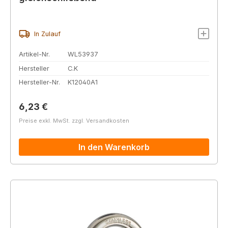
In Zulauf
Artikel-Nr.
WL53937
Hersteller
C.K
Hersteller-Nr.
K12040A1
Regulärer Preis:
6,23 €
Preise exkl. MwSt. zzgl. Versandkosten
In den Warenkorb