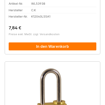
Artikel-Nr.
WL53938
Hersteller
C.K
Hersteller-Nr.
K12040L55A1
Regulärer Preis:
7,84 €
Preise exkl. MwSt. zzgl. Versandkosten
In den Warenkorb