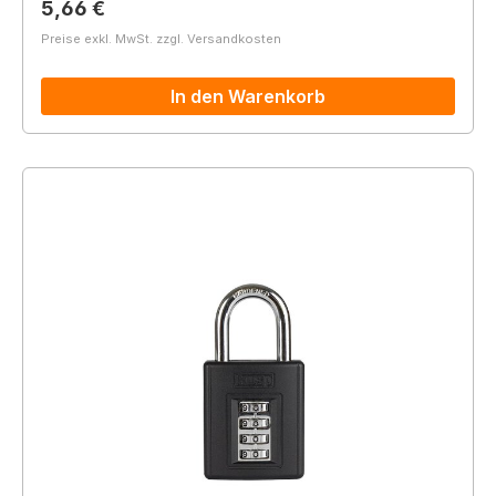
Regulärer Preis:
5,66 €
Preise exkl. MwSt. zzgl. Versandkosten
In den Warenkorb