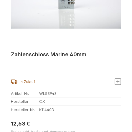
Zahlenschloss Marine 40mm
In Zulauf
Artikel-Nr.
WL53943
Hersteller
C.K
Hersteller-Nr.
K11440D
Regulärer Preis:
12,63 €
Preise exkl. MwSt. zzgl. Versandkosten