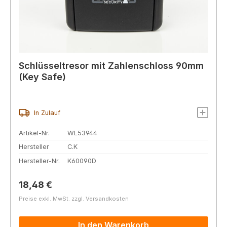
Schlüsseltresor mit Zahlenschloss 90mm
(Key Safe)
In Zulauf
Artikel-Nr.
WL53944
Hersteller
C.K
Hersteller-Nr.
K60090D
Regulärer Preis:
18,48 €
Preise exkl. MwSt. zzgl. Versandkosten
In den Warenkorb