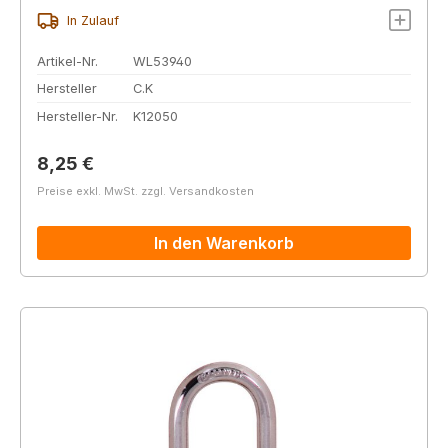
In Zulauf
Artikel-Nr.
WL53940
Hersteller
C.K
Hersteller-Nr.
K12050
Regulärer Preis:
8,25 €
Preise exkl. MwSt. zzgl. Versandkosten
In den Warenkorb