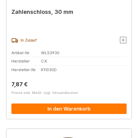
Zahlenschloss, 30 mm
In Zulauf
Artikel-Nr.
WL53930
Hersteller
C.K
Hersteller-Nr.
K11030D
Regulärer Preis:
7,87 €
Preise exkl. MwSt. zzgl. Versandkosten
In den Warenkorb