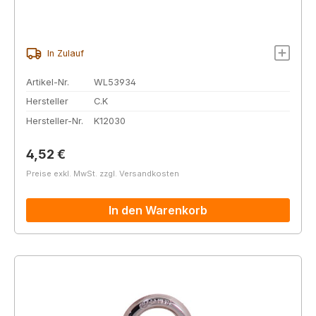
In Zulauf
Artikel-Nr.
WL53934
Hersteller
C.K
Hersteller-Nr.
K12030
Regulärer Preis:
4,52 €
Preise exkl. MwSt. zzgl. Versandkosten
In den Warenkorb