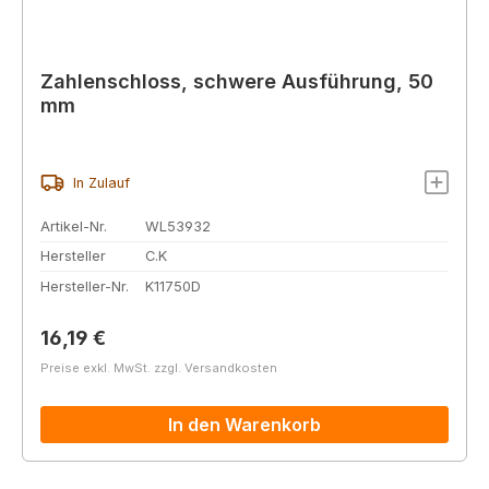
Zahlenschloss, schwere Ausführung, 50
mm
In Zulauf
Artikel-Nr.
WL53932
Hersteller
C.K
Hersteller-Nr.
K11750D
Regulärer Preis:
16,19 €
Preise exkl. MwSt. zzgl. Versandkosten
In den Warenkorb