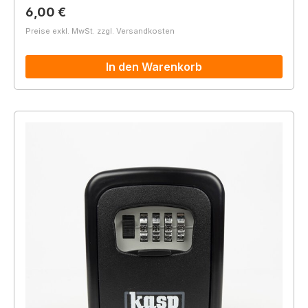
Regulärer Preis:
6,00 €
Preise exkl. MwSt. zzgl. Versandkosten
In den Warenkorb