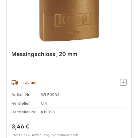
Messingschloss, 20 mm
In Zulauf
Artikel-Nr.
WL53933
Hersteller
C.K
Hersteller-Nr.
K12020
Regulärer Preis:
3,46 €
Preise exkl. MwSt. zzgl. Versandkosten