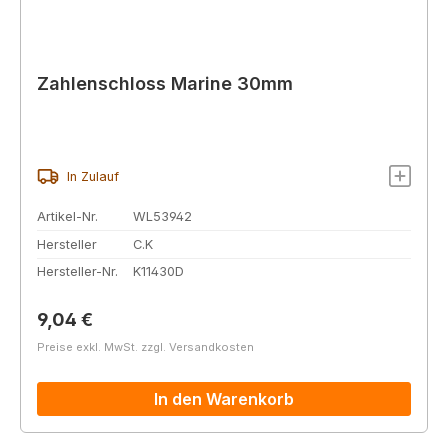
Zahlenschloss Marine 30mm
In Zulauf
Artikel-Nr.
WL53942
Hersteller
C.K
Hersteller-Nr.
K11430D
Regulärer Preis:
9,04 €
Preise exkl. MwSt. zzgl. Versandkosten
In den Warenkorb