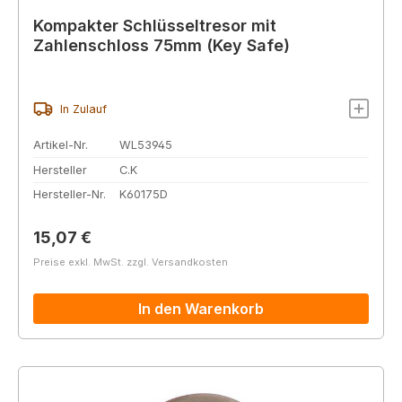
Kompakter Schlüsseltresor mit
Zahlenschloss 75mm (Key Safe)
In Zulauf
Artikel-Nr.
WL53945
Hersteller
C.K
Hersteller-Nr.
K60175D
Regulärer Preis:
15,07 €
Preise exkl. MwSt. zzgl. Versandkosten
In den Warenkorb