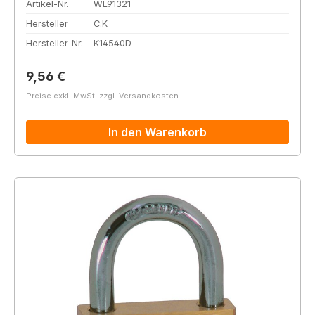
Artikel-Nr.
WL91321
Hersteller
C.K
Hersteller-Nr.
K14540D
Regulärer Preis:
9,56 €
Preise exkl. MwSt. zzgl. Versandkosten
In den Warenkorb