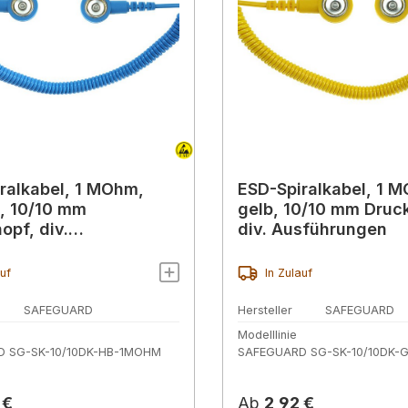
ralkabel, 1 MOhm,
ESD-Spiralkabel, 1 
u, 10/10 mm
gelb, 10/10 mm Druc
opf, div.
div. Ausführungen
rungen
auf
In Zulauf
SAFEGUARD
Hersteller
SAFEGUARD
Modelllinie
 SG-SK-10/10DK-HB-1MOHM
SAFEGUARD SG-SK-10/10DK-
r Preis:
Regulärer Preis:
 €
Ab
2,92 €