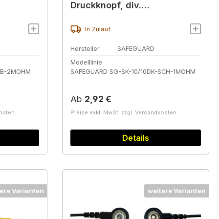
Druckknopf, div.
Ausführungen
In Zulauf
Hersteller
SAFEGUARD
Modelllinie
-HB-2MOHM
SAFEGUARD SG-SK-10/10DK-SCH-1MOHM
Regulärer Preis:
Ab
2,92 €
kosten
Preise exkl. MwSt. zzgl. Versandkosten
Details
ere Varianten
weitere Varianten