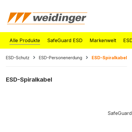
springen
Zur Hauptnavigation springen
Alle Produkte
SafeGuard ESD
Markenwelt
ESD
ESD-Schutz
ESD-Personenerdung
ESD-Spiralkabel
ESD-Spiralkabel
SafeGuard 