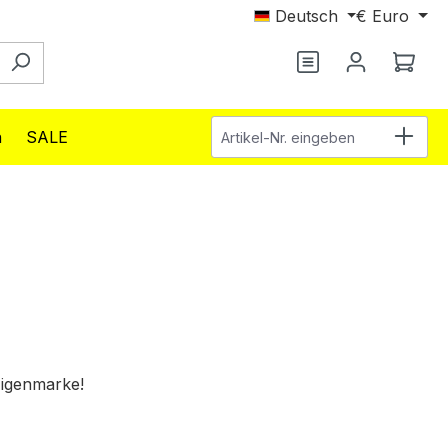
Deutsch
€
Euro
Du hast 0 Produ
Ware
Artikel-Nr. eingeben
n
SALE
Eigenmarke!