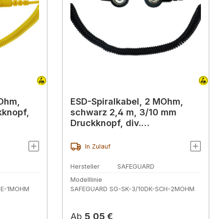
MOhm,
ESD-Spiralkabel, 2 MOhm,
kknopf,
schwarz 2,4 m, 3/10 mm
Druckknopf, div.
Ausführungen
In Zulauf
Hersteller
SAFEGUARD
Modelllinie
GE-1MOHM
SAFEGUARD SG-SK-3/10DK-SCH-2MOHM
Regulärer Preis:
Ab
5,05 €