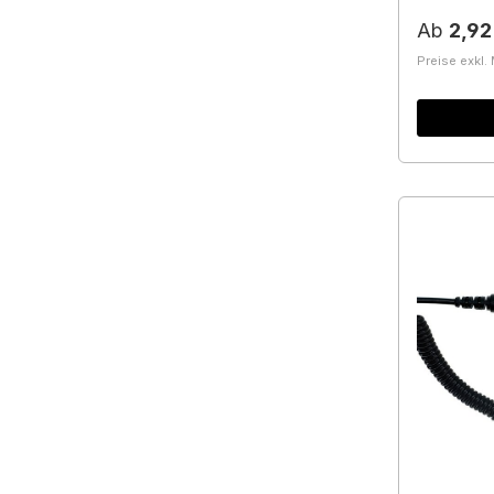
Reguläre
Ab
2,92
Preise exkl.