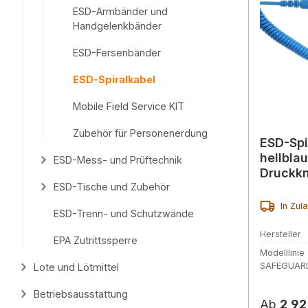
ESD-Armbänder und
Handgelenkbänder
ESD-Fersenbänder
ESD-Spiralkabel
Mobile Field Service KIT
Zubehör für Personenerdung
ESD-Spi
hellbla
ESD-Mess- und Prüftechnik
Druckkn
Ausfüh
ESD-Tische und Zubehör
In Zul
ESD-Trenn- und Schutzwände
Hersteller
EPA Zutrittssperre
Modelllinie
SAFEGUARD
Lote und Lötmittel
Betriebsausstattung
Reguläre
Ab
2,92