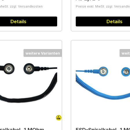
 MwSt. zzgl. Versandkosten
Preise exkl. MwSt. zzgl. Versand
Details
Details
weitere Varianten
weit
ralkabel, 1 MOhm,
ESD-Spiralkabel, 1 