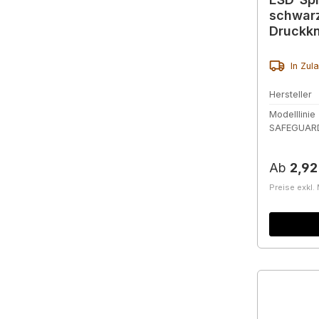
schwar
Druckkn
Ausfüh
In Zul
Hersteller
Modelllinie
SAFEGUAR
Reguläre
Ab
2,92
Preise exkl.