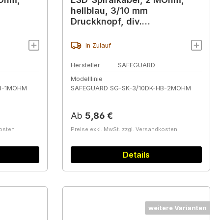
hellblau, 3/10 mm
Druckknopf, div.
Ausführungen
In Zulauf
Hersteller
SAFEGUARD
Modelllinie
HB-1MOHM
SAFEGUARD SG-SK-3/10DK-HB-2MOHM
Regulärer Preis:
Ab
5,86 €
kosten
Preise exkl. MwSt. zzgl. Versandkosten
Details
weitere Varianten