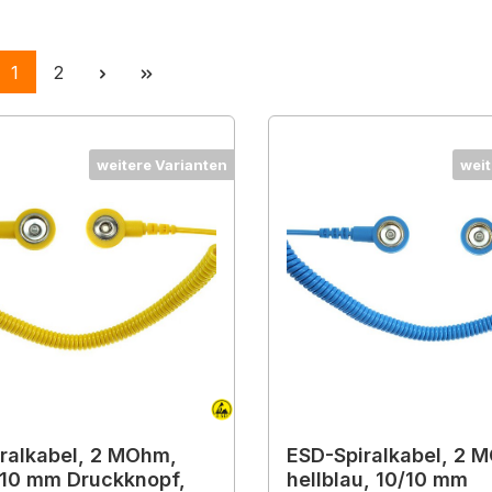
Seite
Seite
1
2
weitere Varianten
weit
ralkabel, 2 MOhm,
ESD-Spiralkabel, 2 
/10 mm Druckknopf,
hellblau, 10/10 mm