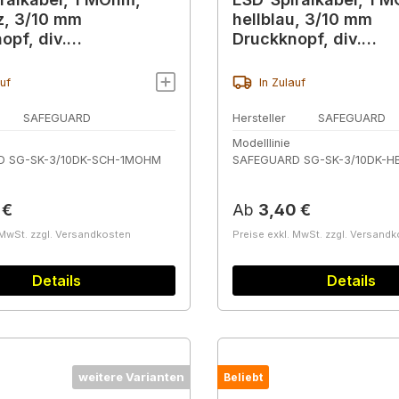
z, 3/10 mm
hellblau, 3/10 mm
opf, div.
Druckknopf, div.
rungen
Ausführungen
auf
In Zulauf
SAFEGUARD
Hersteller
SAFEGUARD
Modelllinie
D SG-SK-3/10DK-SCH-1MOHM
SAFEGUARD SG-SK-3/10DK-
r Preis:
Regulärer Preis:
 €
Ab
3,40 €
 MwSt. zzgl. Versandkosten
Preise exkl. MwSt. zzgl. Versand
Details
Details
weitere Varianten
Beliebt