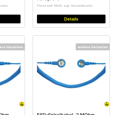
kosten
Preise exkl. MwSt. zzgl. Versandkosten
Details
ere Varianten
weitere Varianten
MOhm,
ESD-Spiralkabel, 2 MOhm,