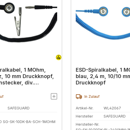
ralkabel, 1 MOhm,
ESD-Spiralkabel, 1 
, 10 mm Druckknopf,
blau, 2,4 m, 10/10 m
stecker, div.
Druckknopf
rungen
auf
In Zulauf
SAFEGUARD
Artikel-Nr.
WL42067
Hersteller
SAFEGUARD
D SG-SK-10DK-BA-SCH-1MOHM
Hersteller-Nr.
SG-SK-10/10DK-BL-2400MM-