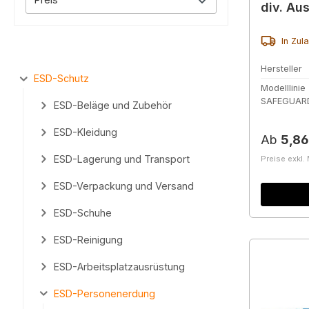
div. Au
In Zul
Hersteller
ESD-Schutz
Modelllinie
SAFEGUAR
ESD-Beläge und Zubehör
ESD-Kleidung
Reguläre
Ab
5,86
ESD-Lagerung und Transport
Preise exkl.
ESD-Verpackung und Versand
ESD-Schuhe
ESD-Reinigung
ESD-Arbeitsplatzausrüstung
ESD-Personenerdung