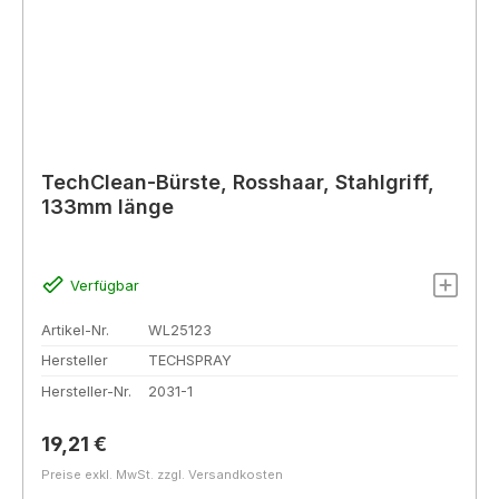
TechClean-Bürste, Rosshaar, Stahlgriff,
133mm länge
Verfügbar
Artikel-Nr.
WL25123
Hersteller
TECHSPRAY
Hersteller-Nr.
2031-1
Regulärer Preis:
19,21 €
Preise exkl. MwSt. zzgl. Versandkosten