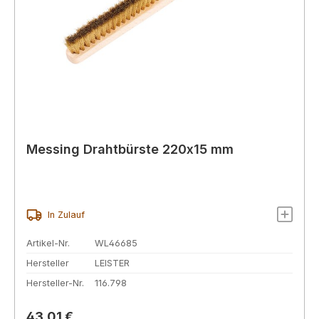
Messing Drahtbürste 220x15 mm
In Zulauf
Artikel-Nr.
WL46685
Hersteller
LEISTER
Hersteller-Nr.
116.798
Regulärer Preis:
43,01 €