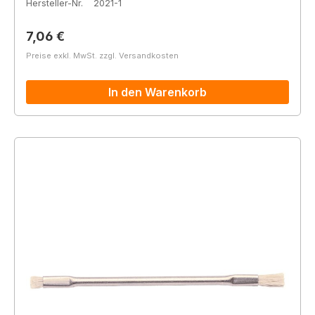
Hersteller-Nr.
2021-1
Regulärer Preis:
7,06 €
Preise exkl. MwSt. zzgl. Versandkosten
In den Warenkorb