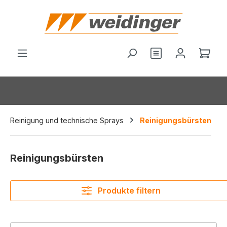
alt springen
Du hast 0 Produ
Ware
Reinigung und technische Sprays
Reinigungsbürsten
Reinigungsbürsten
Produkte filtern