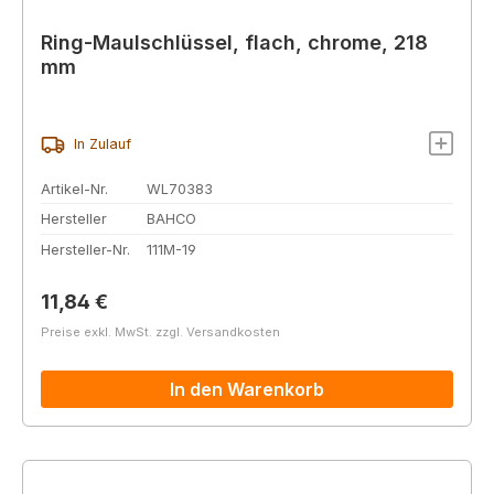
Ring-Maulschlüssel, flach, chrome, 218
mm
In Zulauf
Artikel-Nr.
WL70383
Hersteller
BAHCO
Hersteller-Nr.
111M-19
Regulärer Preis:
11,84 €
Preise exkl. MwSt. zzgl. Versandkosten
In den Warenkorb