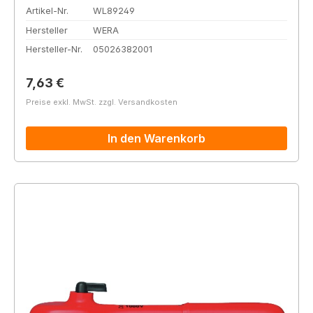
Artikel-Nr.
WL89249
Hersteller
WERA
Hersteller-Nr.
05026382001
Regulärer Preis:
7,63 €
Preise exkl. MwSt. zzgl. Versandkosten
In den Warenkorb