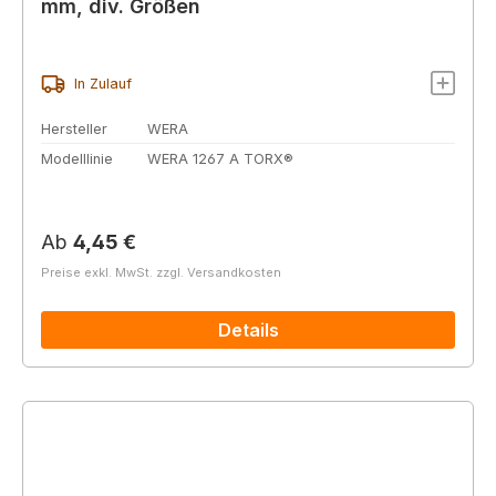
mm, div. Größen
In Zulauf
Hersteller
WERA
Modelllinie
WERA 1267 A TORX®
Regulärer Preis:
Ab
4,45 €
Preise exkl. MwSt. zzgl. Versandkosten
Details