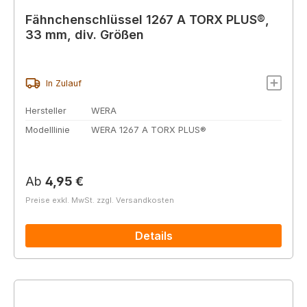
Fähnchenschlüssel 1267 A TORX PLUS®,
33 mm, div. Größen
In Zulauf
Hersteller
WERA
Modelllinie
WERA 1267 A TORX PLUS®
Regulärer Preis:
Ab
4,95 €
Preise exkl. MwSt. zzgl. Versandkosten
Details