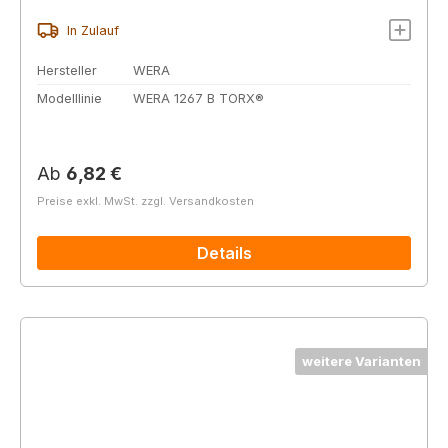
In Zulauf
Hersteller
WERA
Modelllinie
WERA 1267 B TORX®
Regulärer Preis:
Ab
6,82 €
Preise exkl. MwSt. zzgl. Versandkosten
Details
weitere Varianten