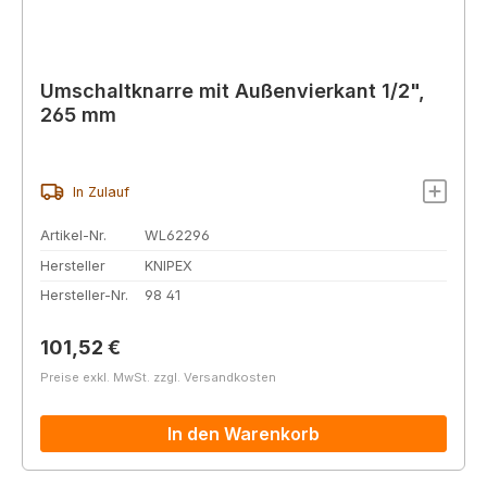
Umschaltknarre mit Außenvierkant 1/2",
265 mm
In Zulauf
Artikel-Nr.
WL62296
Hersteller
KNIPEX
Hersteller-Nr.
98 41
Regulärer Preis:
101,52 €
Preise exkl. MwSt. zzgl. Versandkosten
In den Warenkorb