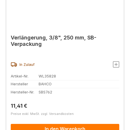
Verlängerung, 3/8", 250 mm, SB-
Verpackung
In Zulauf
Artikel-Nr.
WL35828
Hersteller
BAHCO
Hersteller-Nr.
SBS762
Regulärer Preis:
11,41 €
Preise exkl. MwSt. zzgl. Versandkosten
In den Warenkorb