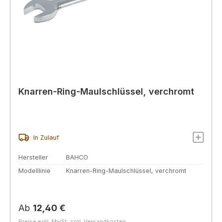
Knarren-Ring-Maulschlüssel, verchromt
In Zulauf
Hersteller
BAHCO
Modelllinie
Knarren-Ring-Maulschlüssel, verchromt
Regulärer Preis:
Ab
12,40 €
Preise exkl. MwSt. zzgl. Versandkosten