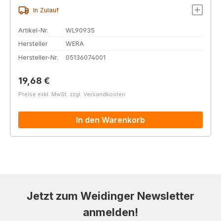
In Zulauf
Artikel-Nr.
WL90935
Hersteller
WERA
Hersteller-Nr.
05136074001
Regulärer Preis:
19,68 €
Preise exkl. MwSt. zzgl. Versandkosten
In den Warenkorb
Jetzt zum Weidinger Newsletter
anmelden!