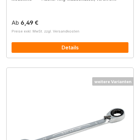
Regulärer Preis:
Ab
6,49 €
Preise exkl. MwSt. zzgl. Versandkosten
Details
weitere Varianten