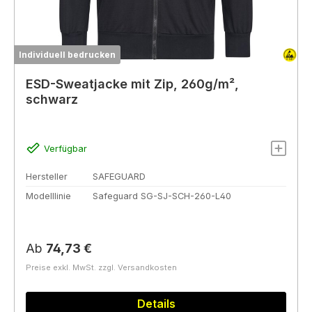
Individuell bedrucken
ESD-Sweatjacke mit Zip, 260g/m²,
schwarz
Verfügbar
Hersteller
SAFEGUARD
Modelllinie
Safeguard SG-SJ-SCH-260-L40
Regulärer Preis:
Ab
74,73 €
Preise exkl. MwSt. zzgl. Versandkosten
Details