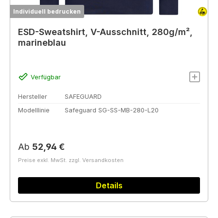
Individuell bedrucken
ESD-Sweatshirt, V-Ausschnitt, 280g/m²,
marineblau
Verfügbar
Hersteller
SAFEGUARD
Modelllinie
Safeguard SG-SS-MB-280-L20
Regulärer Preis:
Ab
52,94 €
Preise exkl. MwSt. zzgl. Versandkosten
Details