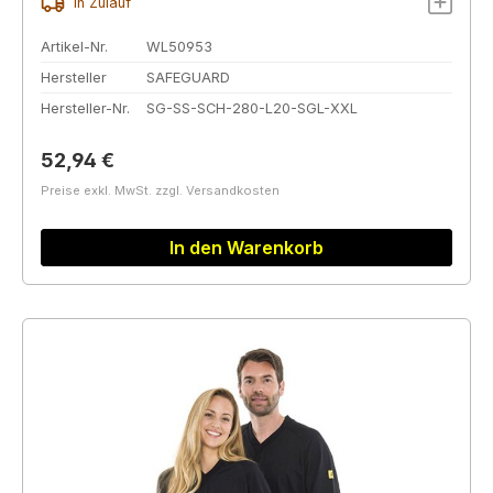
In Zulauf
Artikel-Nr.
WL50953
Hersteller
SAFEGUARD
Hersteller-Nr.
SG-SS-SCH-280-L20-SGL-XXL
Regulärer Preis:
52,94 €
Preise exkl. MwSt. zzgl. Versandkosten
In den Warenkorb