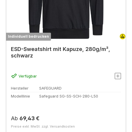
Individuell bedrucken
ESD-Sweatshirt mit Kapuze, 280g/m²,
schwarz
Verfügbar
Hersteller
SAFEGUARD
Modelllinie
Safeguard SG-SS-SCH-280-L50
Regulärer Preis:
Ab
69,43 €
Preise exkl. MwSt. zzgl. Versandkosten