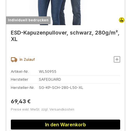
Individuell bedrucken
ESD-Kapuzenpullover, schwarz, 280g/m²,
XL
In Zulauf
Artikel-Nr.
WL50955
Hersteller
SAFEGUARD
Hersteller-Nr.
SG-KP-SCH-280-L50-XL
Regulärer Preis:
69,43 €
Preise exkl. MwSt. zzgl. Versandkosten
In den Warenkorb