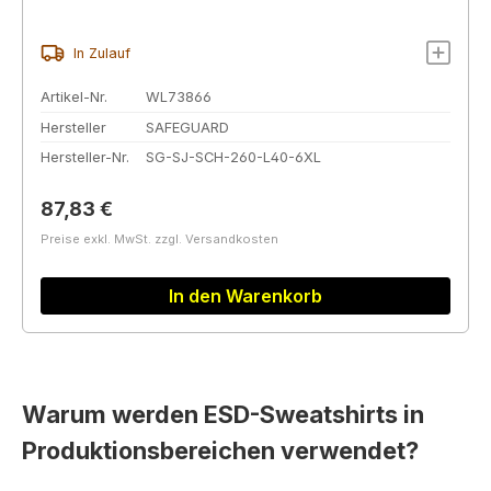
In Zulauf
Artikel-Nr.
WL73866
Hersteller
SAFEGUARD
Hersteller-Nr.
SG-SJ-SCH-260-L40-6XL
Regulärer Preis:
87,83 €
Preise exkl. MwSt. zzgl. Versandkosten
In den Warenkorb
Warum werden ESD-Sweatshirts in
Produktionsbereichen verwendet?