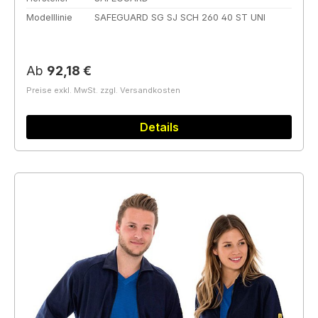
Modelllinie
SAFEGUARD SG SJ SCH 260 40 ST UNI
Regulärer Preis:
Ab
92,18 €
Preise exkl. MwSt. zzgl. Versandkosten
Details