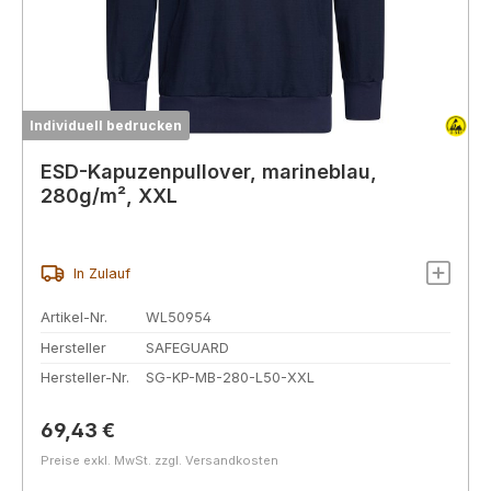
Individuell bedrucken
ESD-Kapuzenpullover, marineblau,
280g/m², XXL
In Zulauf
Artikel-Nr.
WL50954
Hersteller
SAFEGUARD
Hersteller-Nr.
SG-KP-MB-280-L50-XXL
Regulärer Preis:
69,43 €
Preise exkl. MwSt. zzgl. Versandkosten