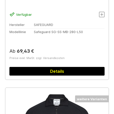
Verfügbar
Hersteller
SAFEGUARD
Modelllinie
Safeguard SG-SS-MB-280-L50
Regulärer Preis:
Ab
69,43 €
Preise exkl. MwSt. zzgl. Versandkosten
Details
weitere Varianten