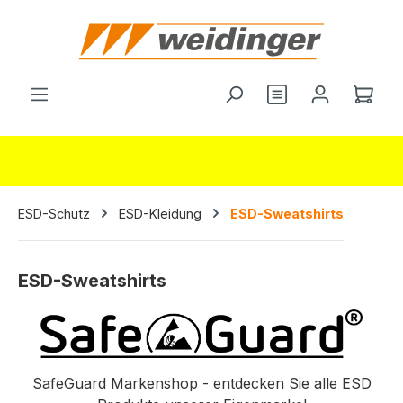
alt springen
Du hast 0 Produ
Ware
ESD-Schutz
ESD-Kleidung
ESD-Sweatshirts
ESD-Sweatshirts
SafeGuard Markenshop - entdecken Sie alle ESD