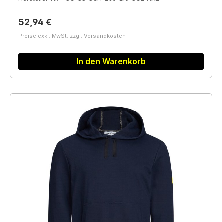
Regulärer Preis:
52,94 €
Preise exkl. MwSt. zzgl. Versandkosten
In den Warenkorb