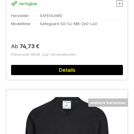
Verfügbar
Hersteller
SAFEGUARD
Modelllinie
Safeguard SG-SJ-MB-260-L40
Regulärer Preis:
Ab
74,73 €
Preise exkl. MwSt. zzgl. Versandkosten
Details
weitere Varianten