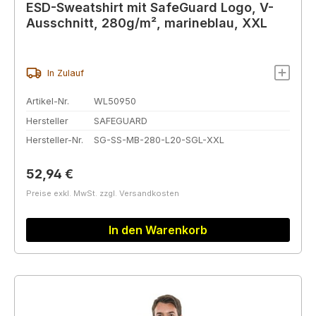
ESD-Sweatshirt mit SafeGuard Logo, V-
Ausschnitt, 280g/m², marineblau, XXL
In Zulauf
Artikel-Nr.
WL50950
Hersteller
SAFEGUARD
Hersteller-Nr.
SG-SS-MB-280-L20-SGL-XXL
Regulärer Preis:
52,94 €
Preise exkl. MwSt. zzgl. Versandkosten
In den Warenkorb