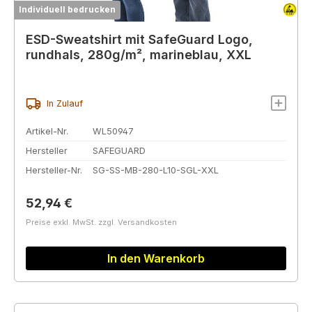
Individuell bedrucken
ESD-Sweatshirt mit SafeGuard Logo,
rundhals, 280g/m², marineblau, XXL
In Zulauf
Artikel-Nr.
WL50947
Hersteller
SAFEGUARD
Hersteller-Nr.
SG-SS-MB-280-L10-SGL-XXL
Regulärer Preis:
52,94 €
Preise exkl. MwSt. zzgl. Versandkosten
In den Warenkorb