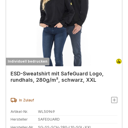
Individuell bedrucken
ESD-Sweatshirt mit SafeGuard Logo,
rundhals, 280g/m², schwarz, XXL
In Zulauf
Artikel-Nr.
WL50949
Hersteller
SAFEGUARD
Hersteller-Nr.
SG-SS-SCH-280-L10-SGL-XXL