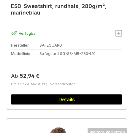
ESD-Sweatshirt, rundhals, 280g/m²,
marineblau
Verfügbar
Hersteller
SAFEGUARD
Modelllinie
Safeguard SG-SS-MB-280-L10
Regulärer Preis:
Ab
52,94 €
Preise exkl. MwSt. zzgl. Versandkosten
Details
weitere Varianten