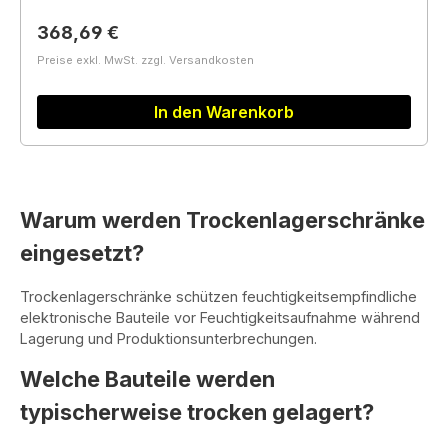
Regulärer Preis:
368,69 €
Preise exkl. MwSt. zzgl. Versandkosten
In den Warenkorb
Warum werden Trockenlagerschränke
eingesetzt?
Trockenlagerschränke schützen feuchtigkeitsempfindliche
elektronische Bauteile vor Feuchtigkeitsaufnahme während
Lagerung und Produktionsunterbrechungen.
Welche Bauteile werden
typischerweise trocken gelagert?