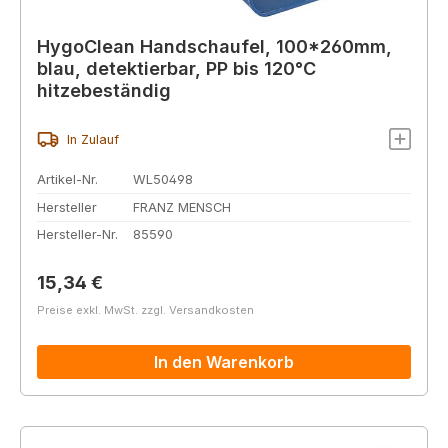
HygoClean Handschaufel, 100*260mm,
blau, detektierbar, PP bis 120°C
hitzebeständig
In Zulauf
Artikel-Nr.
WL50498
Hersteller
FRANZ MENSCH
Hersteller-Nr.
85590
Regulärer Preis:
15,34 €
Preise exkl. MwSt. zzgl. Versandkosten
In den Warenkorb