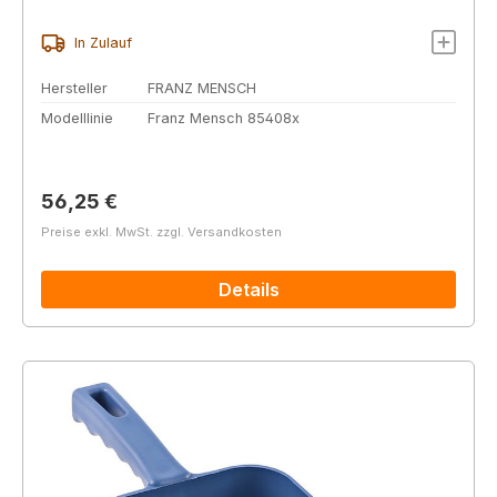
In Zulauf
Hersteller
FRANZ MENSCH
Modelllinie
Franz Mensch 85408x
Regulärer Preis:
56,25 €
Preise exkl. MwSt. zzgl. Versandkosten
Details