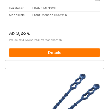
Hersteller
FRANZ MENSCH
Modelllinie
Franz Mensch 8552x-R
Regulärer Preis:
Ab
3,26 €
Preise exkl. MwSt. zzgl. Versandkosten
Details