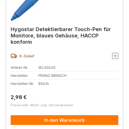
Hygostar Detektierbarer Touch-Pen für
Monitore, blaues Gehäuse, HACCP
konform
In Zulauf
Artikel-Nr.
WL50420
Hersteller
FRANZ MENSCH
Hersteller-Nr.
85414
Regulärer Preis:
2,98 €
Preise exkl. MwSt. zzgl. Versandkosten
In den Warenkorb