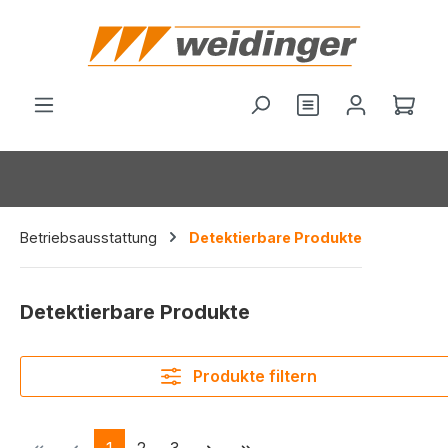
alt springen
Du hast 0 Produ
Ware
Betriebsausstattung
Detektierbare Produkte
Detektierbare Produkte
Produkte filtern
Seite
Seite
Seite