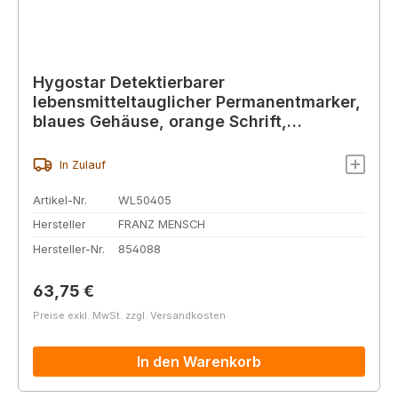
Hygostar Detektierbarer
lebensmitteltauglicher Permanentmarker,
blaues Gehäuse, orange Schrift,
Rundspitze
In Zulauf
Artikel-Nr.
WL50405
Hersteller
FRANZ MENSCH
Hersteller-Nr.
854088
Regulärer Preis:
63,75 €
Preise exkl. MwSt. zzgl. Versandkosten
In den Warenkorb