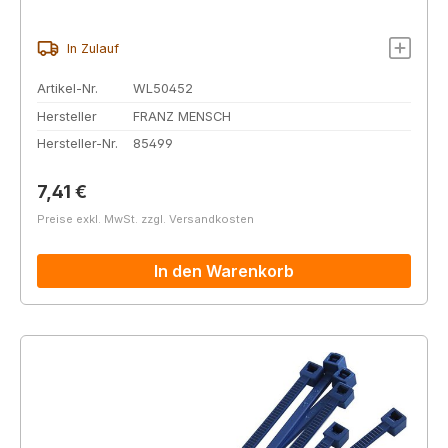
In Zulauf
Artikel-Nr.
WL50452
Hersteller
FRANZ MENSCH
Hersteller-Nr.
85499
Regulärer Preis:
7,41 €
Preise exkl. MwSt. zzgl. Versandkosten
In den Warenkorb