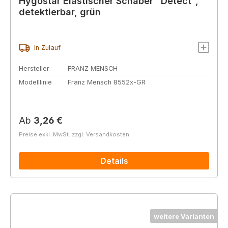
Hygostar Elastischer Schaber "Detect",
detektierbar, grün
In Zulauf
Hersteller
FRANZ MENSCH
Modelllinie
Franz Mensch 8552x-GR
Regulärer Preis:
Ab
3,26 €
Preise exkl. MwSt. zzgl. Versandkosten
Details
weitere Varianten