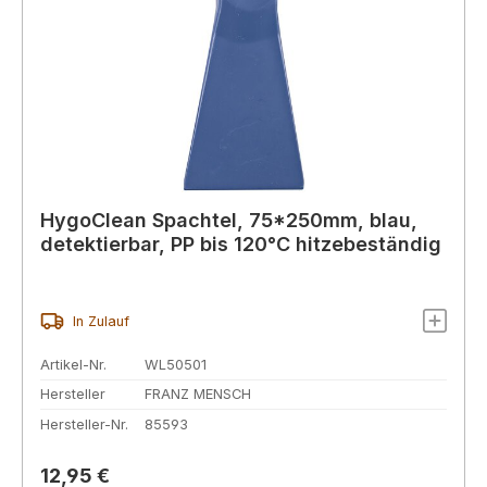
HygoClean Spachtel, 75*250mm, blau,
detektierbar, PP bis 120°C hitzebeständig
In Zulauf
Artikel-Nr.
WL50501
Hersteller
FRANZ MENSCH
Hersteller-Nr.
85593
Regulärer Preis:
12,95 €