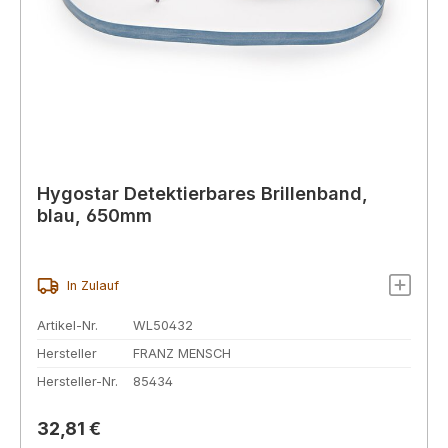
Hygostar Detektierbares Brillenband,
blau, 650mm
In Zulauf
Artikel-Nr.
WL50432
Hersteller
FRANZ MENSCH
Hersteller-Nr.
85434
Regulärer Preis:
32,81 €