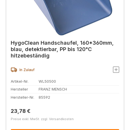
HygoClean Handschaufel, 160*360mm,
blau, detektierbar, PP bis 120°C
hitzebeständig
In Zulauf
Artikel-Nr.
WL50500
Hersteller
FRANZ MENSCH
Hersteller-Nr.
85592
Regulärer Preis:
23,78 €
Preise exkl. MwSt. zzgl. Versandkosten