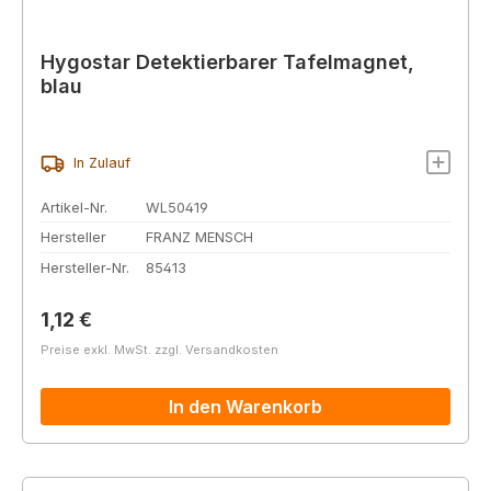
Hygostar Detektierbarer Tafelmagnet,
blau
In Zulauf
Artikel-Nr.
WL50419
Hersteller
FRANZ MENSCH
Hersteller-Nr.
85413
Regulärer Preis:
1,12 €
Preise exkl. MwSt. zzgl. Versandkosten
In den Warenkorb