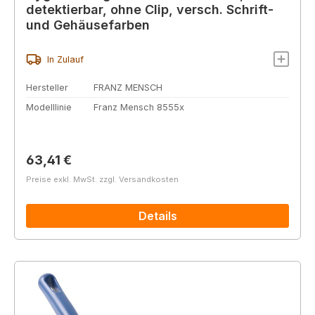
detektierbar, ohne Clip, versch. Schrift-
und Gehäusefarben
In Zulauf
Hersteller
FRANZ MENSCH
Modelllinie
Franz Mensch 8555x
Regulärer Preis:
63,41 €
Preise exkl. MwSt. zzgl. Versandkosten
Details