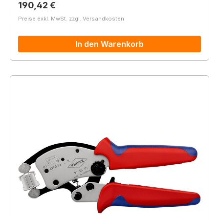
Regulärer Preis:
190,42 €
Preise exkl. MwSt. zzgl. Versandkosten
In den Warenkorb