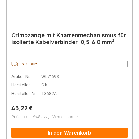
Crimpzange mit Knarrenmechanismus für
isolierte Kabelverbinder, 0,5-6,0 mm²
In Zulauf
Artikel-Nr.
WL71693
Hersteller
C.K
Hersteller-Nr.
T3682A
Regulärer Preis:
45,22 €
Preise exkl. MwSt. zzgl. Versandkosten
In den Warenkorb