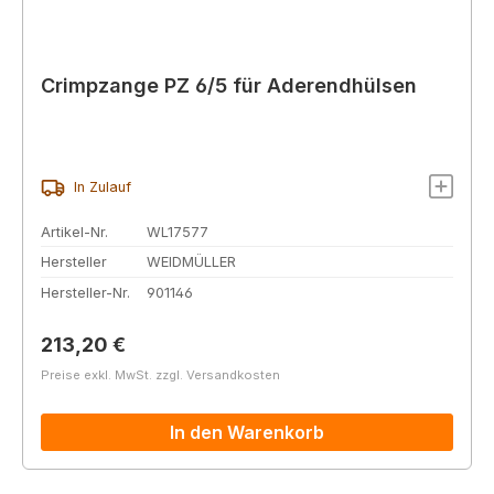
Crimpzange PZ 6/5 für Aderendhülsen
In Zulauf
Artikel-Nr.
WL17577
Hersteller
WEIDMÜLLER
Hersteller-Nr.
901146
Regulärer Preis:
213,20 €
Preise exkl. MwSt. zzgl. Versandkosten
In den Warenkorb