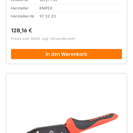
Hersteller
KNIPEX
Hersteller-Nr.
97 52 23
Regulärer Preis:
128,16 €
Preise exkl. MwSt. zzgl. Versandkosten
In den Warenkorb