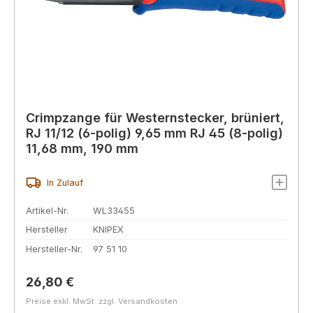
Crimpzange für Westernstecker, brüniert,
RJ 11/12 (6-polig) 9,65 mm RJ 45 (8-polig)
11,68 mm, 190 mm
In Zulauf
Artikel-Nr.
WL33455
Hersteller
KNIPEX
Hersteller-Nr.
97 51 10
Regulärer Preis:
26,80 €
Preise exkl. MwSt. zzgl. Versandkosten