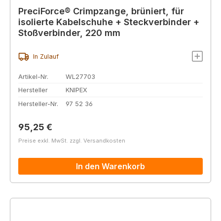
PreciForce® Crimpzange, brüniert, für
isolierte Kabelschuhe + Steckverbinder +
Stoßverbinder, 220 mm
In Zulauf
Artikel-Nr.
WL27703
Hersteller
KNIPEX
Hersteller-Nr.
97 52 36
Regulärer Preis:
95,25 €
Preise exkl. MwSt. zzgl. Versandkosten
In den Warenkorb