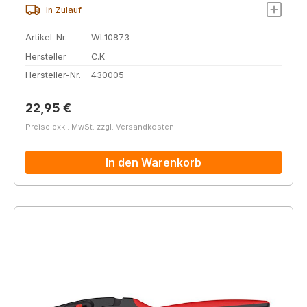
In Zulauf
Artikel-Nr.
WL10873
Hersteller
C.K
Hersteller-Nr.
430005
Regulärer Preis:
22,95 €
Preise exkl. MwSt. zzgl. Versandkosten
In den Warenkorb