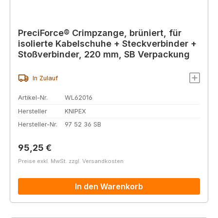
PreciForce® Crimpzange, brüniert, für
isolierte Kabelschuhe + Steckverbinder +
Stoßverbinder, 220 mm, SB Verpackung
In Zulauf
Artikel-Nr.
WL62016
Hersteller
KNIPEX
Hersteller-Nr.
97 52 36 SB
Regulärer Preis:
95,25 €
Preise exkl. MwSt. zzgl. Versandkosten
In den Warenkorb