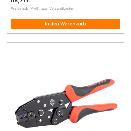
Regulärer Preis:
68,71 €
Preise exkl. MwSt. zzgl. Versandkosten
In den Warenkorb