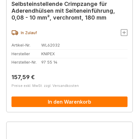
Selbsteinstellende Crimpzange für
Aderendhülsen mit Seiteneinführung,
0,08 - 10 mm², verchromt, 180 mm
In Zulauf
Artikel-Nr.
WL62032
Hersteller
KNIPEX
Hersteller-Nr.
97 55 14
Regulärer Preis:
157,59 €
Preise exkl. MwSt. zzgl. Versandkosten
In den Warenkorb