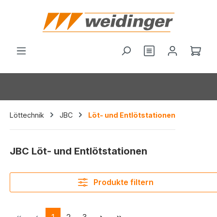
alt springen
Du hast 0 Produ
Ware
Löttechnik
JBC
Löt- und Entlötstationen
JBC Löt- und Entlötstationen
Produkte filtern
Seite
Seite
Seite