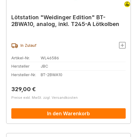
Lötstation "Weidinger Edition" BT-
2BWA10, analog, inkl. T245-A Lötkolben
In Zulauf
Artikel-Nr.
WL46586
Hersteller
JBC
Hersteller-Nr.
BT-2BWA10
Regulärer Preis:
329,00 €
Preise exkl. MwSt. zzgl. Versandkosten
In den Warenkorb