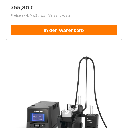
Regulärer Preis:
755,80 €
Preise exkl. MwSt. zzgl. Versandkosten
In den Warenkorb