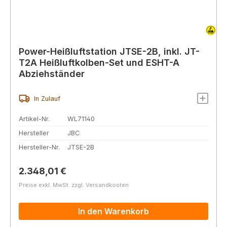
Power-Heißluftstation JTSE-2B, inkl. JT-
T2A Heißluftkolben-Set und ESHT-A
Abziehständer
In Zulauf
Artikel-Nr.
WL71140
Hersteller
JBC
Hersteller-Nr.
JTSE-2B
Regulärer Preis:
2.348,01 €
Preise exkl. MwSt. zzgl. Versandkosten
In den Warenkorb