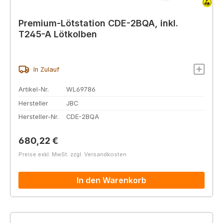
Premium-Lötstation CDE-2BQA, inkl.
T245-A Lötkolben
In Zulauf
Artikel-Nr.
WL69786
Hersteller
JBC
Hersteller-Nr.
CDE-2BQA
Regulärer Preis:
680,22 €
Preise exkl. MwSt. zzgl. Versandkosten
In den Warenkorb