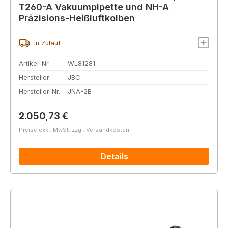
T260-A Vakuumpipette und NH-A
Präzisions-Heißluftkolben
In Zulauf
Artikel-Nr.
WL81281
Hersteller
JBC
Hersteller-Nr.
JNA-2B
Regulärer Preis:
2.050,73 €
Preise exkl. MwSt. zzgl. Versandkosten
Details