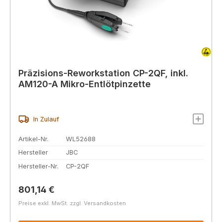
Präzisions-Reworkstation CP-2QF, inkl.
AM120-A Mikro-Entlötpinzette
In Zulauf
Artikel-Nr.
WL52688
Hersteller
JBC
Hersteller-Nr.
CP-2QF
Regulärer Preis:
801,14 €
Preise exkl. MwSt. zzgl. Versandkosten