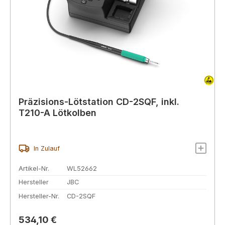
Präzisions-Lötstation CD-2SQF, inkl.
T210-A Lötkolben
In Zulauf
Artikel-Nr.
WL52662
Hersteller
JBC
Hersteller-Nr.
CD-2SQF
Regulärer Preis:
534,10 €