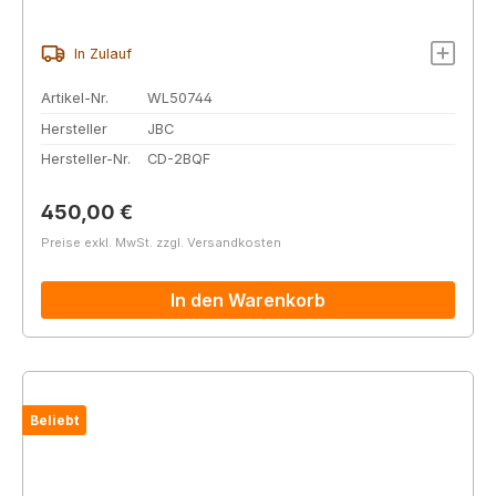
In Zulauf
Artikel-Nr.
WL50744
Hersteller
JBC
Hersteller-Nr.
CD-2BQF
Regulärer Preis:
450,00 €
Preise exkl. MwSt. zzgl. Versandkosten
In den Warenkorb
Beliebt