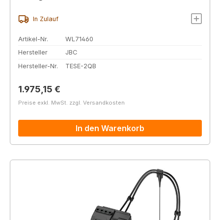
In Zulauf
Artikel-Nr.
WL71460
Hersteller
JBC
Hersteller-Nr.
TESE-2QB
Regulärer Preis:
1.975,15 €
Preise exkl. MwSt. zzgl. Versandkosten
In den Warenkorb