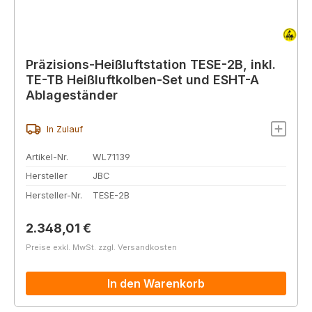
Präzisions-Heißluftstation TESE-2B, inkl.
TE-TB Heißluftkolben-Set und ESHT-A
Ablageständer
In Zulauf
Artikel-Nr.
WL71139
Hersteller
JBC
Hersteller-Nr.
TESE-2B
Regulärer Preis:
2.348,01 €
Preise exkl. MwSt. zzgl. Versandkosten
In den Warenkorb