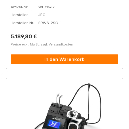
Artikel-Nr.
WL71667
Hersteller
JBC
Hersteller-Nr.
SRWS-2SC
Regulärer Preis:
5.189,80 €
Preise exkl. MwSt. zzgl. Versandkosten
In den Warenkorb