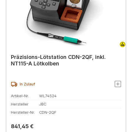
Präzisions-Lötstation CDN-2QF, inkl.
NT115-A Lötkolben
In Zulauf
Artikel-Nr.
WL74524
Hersteller
JBC
Hersteller-Nr.
CDN-2QF
Regulärer Preis:
841,45 €