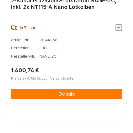
2-Kanal Präzisions-Lötstation NANE-2C,
inkl. 2x NT115-A Nano Lötkolben
In Zulauf
Artikel-Nr.
WL44268
Hersteller
JBC
Hersteller-Nr.
NANE-2C
Regulärer Preis:
1.400,74 €
Preise exkl. MwSt. zzgl. Versandkosten
Details