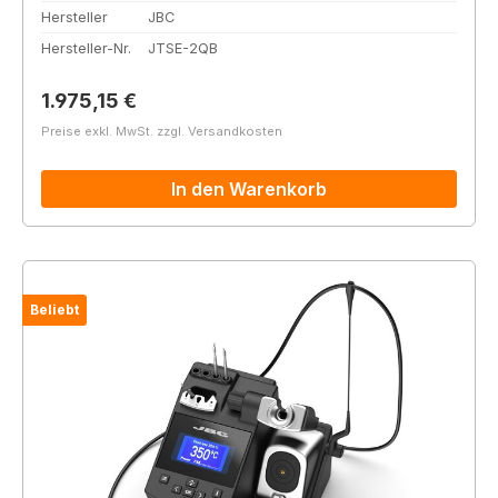
Hersteller
JBC
Hersteller-Nr.
JTSE-2QB
Regulärer Preis:
1.975,15 €
Preise exkl. MwSt. zzgl. Versandkosten
In den Warenkorb
Beliebt