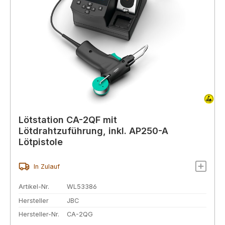
Lötstation CA-2QF mit
Lötdrahtzuführung, inkl. AP250-A
Lötpistole
In Zulauf
Artikel-Nr.
WL53386
Hersteller
JBC
Hersteller-Nr.
CA-2QG