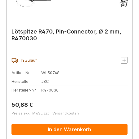
Lötspitze R470, Pin-Connector, Ø 2 mm,
R470030
In Zulauf
Artikel-Nr.
WL50748
Hersteller
JBC
Hersteller-Nr.
R470030
Regulärer Preis:
50,88 €
Preise exkl. MwSt. zzgl. Versandkosten
In den Warenkorb