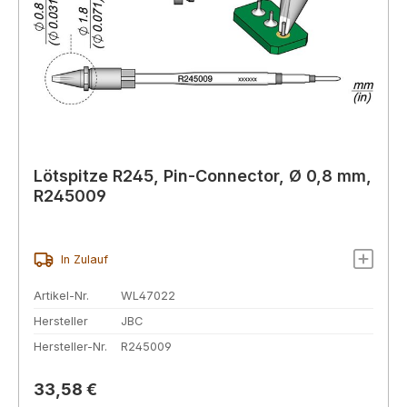
Lötspitze R245, Pin-Connector, Ø 0,8 mm,
R245009
In Zulauf
Artikel-Nr.
WL47022
Hersteller
JBC
Hersteller-Nr.
R245009
Regulärer Preis:
33,58 €