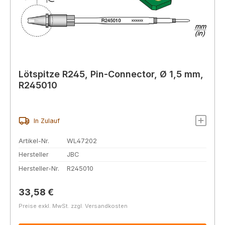
Lötspitze R245, Pin-Connector, Ø 1,5 mm,
R245010
In Zulauf
Artikel-Nr.
WL47202
Hersteller
JBC
Hersteller-Nr.
R245010
Regulärer Preis:
33,58 €
Preise exkl. MwSt. zzgl. Versandkosten