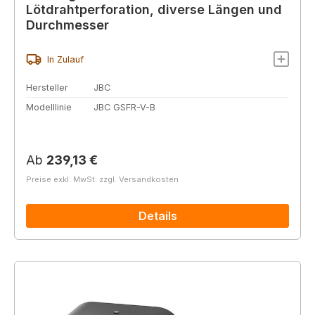
Lötdrahtperforation, diverse Längen und
Durchmesser
In Zulauf
Hersteller
JBC
Modelllinie
JBC GSFR-V-B
Regulärer Preis:
Ab
239,13 €
Preise exkl. MwSt. zzgl. Versandkosten
Details