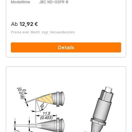
Modelllinie
JBC ND-GSFR-B
Regulärer Preis:
Ab
12,92 €
Preise exkl. MwSt. zzgl. Versandkosten
Details