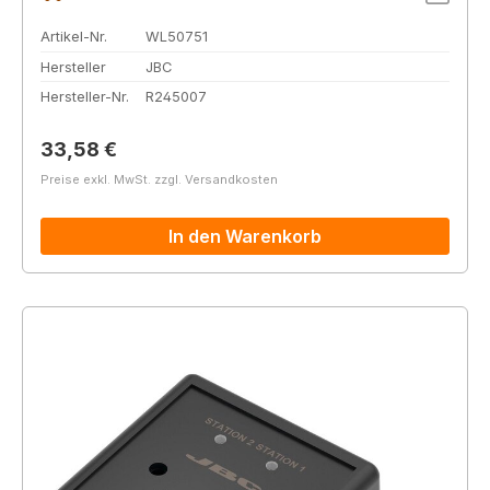
Artikel-Nr.
WL50751
Hersteller
JBC
Hersteller-Nr.
R245007
Regulärer Preis:
33,58 €
Preise exkl. MwSt. zzgl. Versandkosten
In den Warenkorb