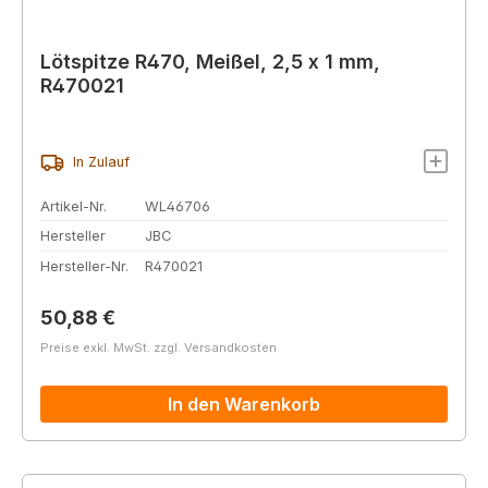
Lötspitze R470, Meißel, 2,5 x 1 mm,
R470021
In Zulauf
Artikel-Nr.
WL46706
Hersteller
JBC
Hersteller-Nr.
R470021
Regulärer Preis:
50,88 €
Preise exkl. MwSt. zzgl. Versandkosten
In den Warenkorb