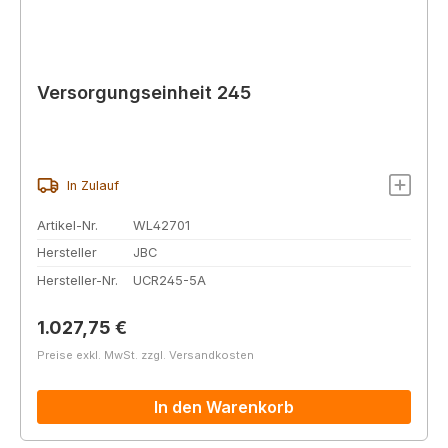
Versorgungseinheit 245
In Zulauf
Artikel-Nr.
WL42701
Hersteller
JBC
Hersteller-Nr.
UCR245-5A
Regulärer Preis:
1.027,75 €
Preise exkl. MwSt. zzgl. Versandkosten
In den Warenkorb