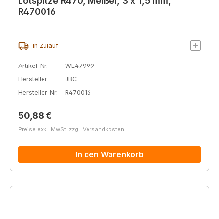
Lötspitze R470, Meißel, 3 x 1,5 mm,
R470016
In Zulauf
Artikel-Nr.
WL47999
Hersteller
JBC
Hersteller-Nr.
R470016
Regulärer Preis:
50,88 €
Preise exkl. MwSt. zzgl. Versandkosten
In den Warenkorb