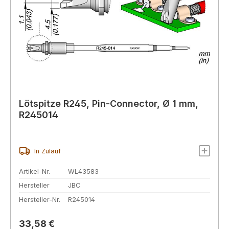
Lötspitze R245, Pin-Connector, Ø 1 mm,
R245014
In Zulauf
Artikel-Nr.
WL43583
Hersteller
JBC
Hersteller-Nr.
R245014
Regulärer Preis:
33,58 €