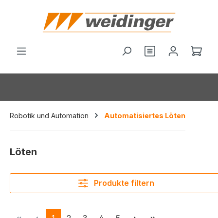
alt springen
Du hast 0 Produ
Ware
Robotik und Automation
Automatisiertes Löten
Löten
Produkte filtern
Seite
Seite
Seite
Seite
Seite