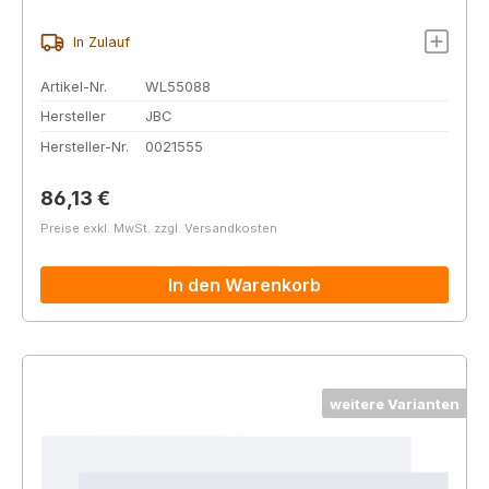
In Zulauf
Artikel-Nr.
WL55088
Hersteller
JBC
Hersteller-Nr.
0021555
Regulärer Preis:
86,13 €
Preise exkl. MwSt. zzgl. Versandkosten
In den Warenkorb
weitere Varianten