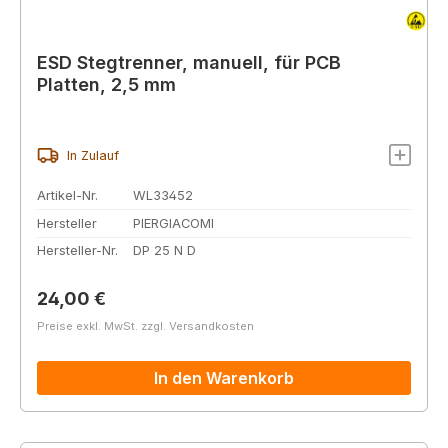
ESD Stegtrenner, manuell, für PCB
Platten, 2,5 mm
In Zulauf
Artikel-Nr.
WL33452
Hersteller
PIERGIACOMI
Hersteller-Nr.
DP 25 N D
Regulärer Preis:
24,00 €
Preise exkl. MwSt. zzgl. Versandkosten
In den Warenkorb