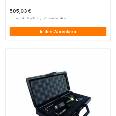
Regulärer Preis:
505,03 €
Preise exkl. MwSt. zzgl. Versandkosten
In den Warenkorb