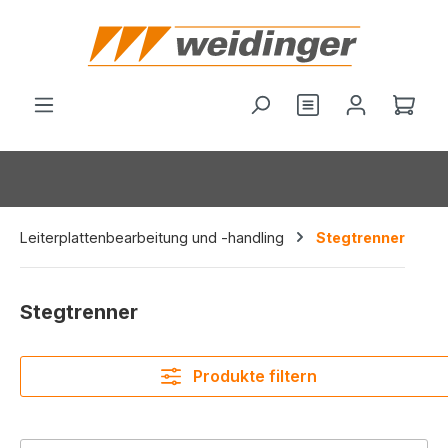
alt springen
Du hast 0 Produ
Ware
Leiterplattenbearbeitung und -handling
Stegtrenner
Stegtrenner
Produkte filtern