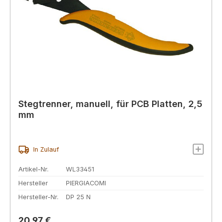
Stegtrenner, manuell, für PCB Platten, 2,5
mm
In Zulauf
Artikel-Nr.
WL33451
Hersteller
PIERGIACOMI
Hersteller-Nr.
DP 25 N
Regulärer Preis:
20,97 €