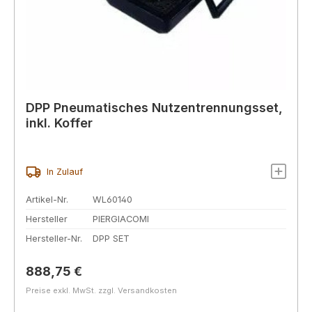
DPP Pneumatisches Nutzentrennungsset,
inkl. Koffer
In Zulauf
Artikel-Nr.
WL60140
Hersteller
PIERGIACOMI
Hersteller-Nr.
DPP SET
Regulärer Preis:
888,75 €
Preise exkl. MwSt. zzgl. Versandkosten