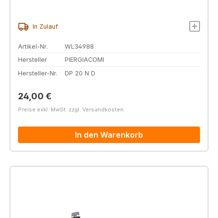
In Zulauf
Artikel-Nr.
WL34988
Hersteller
PIERGIACOMI
Hersteller-Nr.
DP 20 N D
Regulärer Preis:
24,00 €
Preise exkl. MwSt. zzgl. Versandkosten
In den Warenkorb