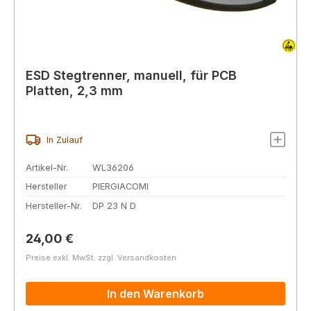
ESD Stegtrenner, manuell, für PCB
Platten, 2,3 mm
In Zulauf
Artikel-Nr.
WL36206
Hersteller
PIERGIACOMI
Hersteller-Nr.
DP 23 N D
Regulärer Preis:
24,00 €
Preise exkl. MwSt. zzgl. Versandkosten
In den Warenkorb