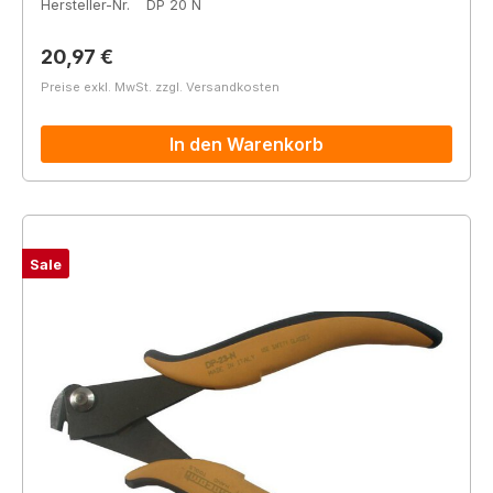
Hersteller-Nr.
DP 20 N
Regulärer Preis:
20,97 €
Preise exkl. MwSt. zzgl. Versandkosten
In den Warenkorb
Sale