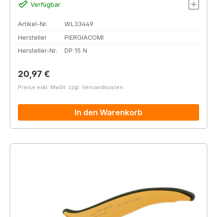
Verfügbar
Artikel-Nr.
WL33449
Hersteller
PIERGIACOMI
Hersteller-Nr.
DP 15 N
Regulärer Preis:
20,97 €
Preise exkl. MwSt. zzgl. Versandkosten
In den Warenkorb