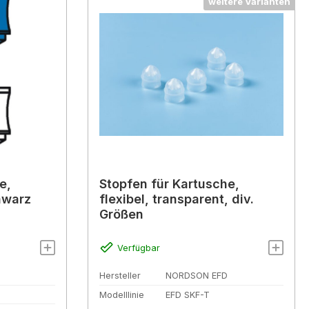
weitere Varianten
e,
Stopfen für Kartusche,
hwarz
flexibel, transparent, div.
Größen
Verfügbar
Hersteller
NORDSON EFD
Modelllinie
EFD SKF-T