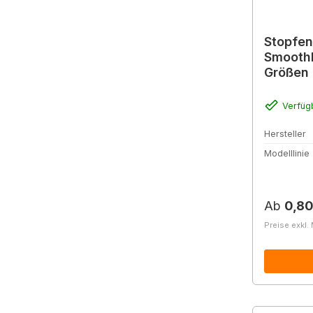
Stopfen
SmoothF
Größen
Verfüg
Hersteller
Modelllinie
Reguläre
Ab
0,80
Preise exkl.