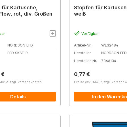
 für Kartusche,
Stopfen für Kartusch
low, rot, div. Größen
weiß
bar
Verfügbar
NORDSON EFD
Artikel-Nr.
WL32484
EFD SKSF-R
Hersteller
NORDSON EFD
Hersteller-Nr.
7366134
r Preis:
Regulärer Preis:
 €
0,77 €
 MwSt. zzgl. Versandkosten
Preise exkl. MwSt. zzgl. Versand
Details
In den Warenko