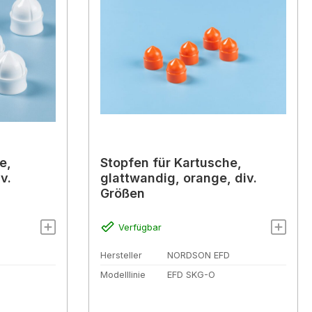
e,
Stopfen für Kartusche,
v.
glattwandig, orange, div.
Größen
Verfügbar
Hersteller
NORDSON EFD
Modelllinie
EFD SKG-O