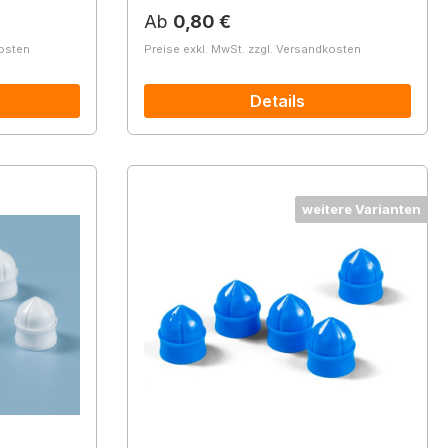
Regulärer Preis:
Ab
0,80 €
kosten
Preise exkl. MwSt. zzgl. Versandkosten
Details
weitere Varianten