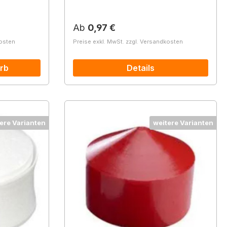
Regulärer Preis:
Ab
0,97 €
kosten
Preise exkl. MwSt. zzgl. Versandkosten
rb
Details
ere Varianten
weitere Varianten