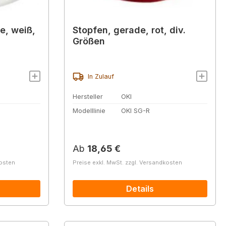
e, weiß,
Stopfen, gerade, rot, div.
Größen
In Zulauf
Hersteller
OKI
Modelllinie
OKI SG-R
Regulärer Preis:
Ab
18,65 €
kosten
Preise exkl. MwSt. zzgl. Versandkosten
Details