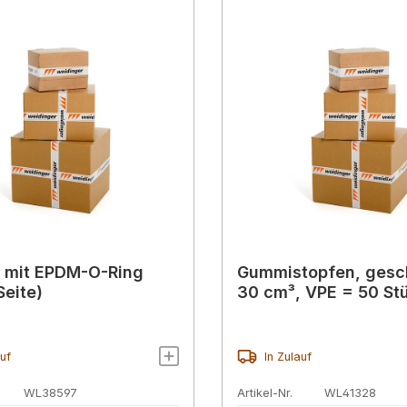
 mit EPDM-O-Ring
Gummistopfen, gesc
Seite)
30 cm³, VPE = 50 St
auf
In Zulauf
WL38597
Artikel-Nr.
WL41328