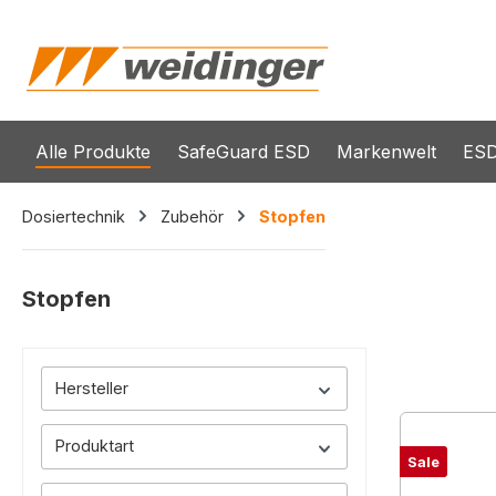
springen
Zur Hauptnavigation springen
Alle Produkte
SafeGuard ESD
Markenwelt
ESD
Dosiertechnik
Zubehör
Stopfen
Stopfen
Hersteller
Produktart
Sale