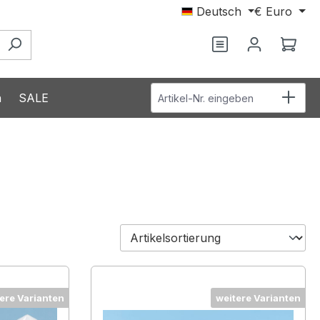
Deutsch
€
Euro
Du hast 0 Produ
Ware
Artikel-Nr. eingeben
n
SALE
ere Varianten
weitere Varianten