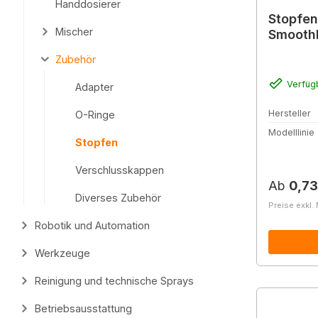
Handdosierer
Stopfen
Mischer
SmoothF
Zubehör
Verfüg
Adapter
Hersteller
O-Ringe
Modelllinie
Stopfen
Verschlusskappen
Reguläre
Ab
0,73
Diverses Zubehör
Preise exkl.
Robotik und Automation
Werkzeuge
Reinigung und technische Sprays
Betriebsausstattung