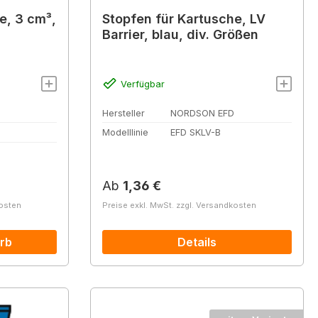
e, 3 cm³,
Stopfen für Kartusche, LV
Barrier, blau, div. Größen
Verfügbar
Hersteller
NORDSON EFD
Modelllinie
EFD SKLV-B
Regulärer Preis:
Ab
1,36 €
kosten
Preise exkl. MwSt. zzgl. Versandkosten
rb
Details