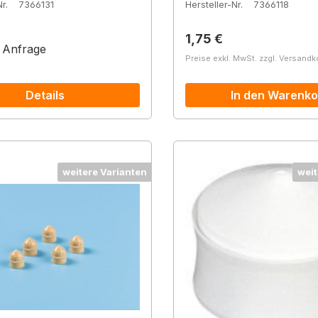
r.
7366131
Hersteller-Nr.
7366118
Regulärer Preis:
1,75 €
f Anfrage
Preise exkl. MwSt. zzgl. Versand
Details
In den Warenko
weitere Varianten
weit