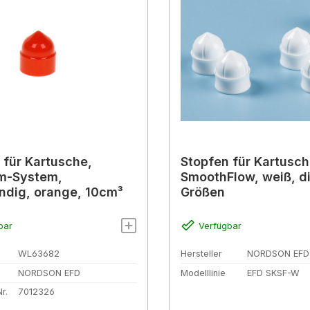
 für Kartusche,
Stopfen für Kartusch
m-System,
SmoothFlow, weiß, di
ndig, orange, 10cm³
Größen
bar
Verfügbar
WL63682
Hersteller
NORDSON EFD
NORDSON EFD
Modelllinie
EFD SKSF-W
r.
7012326