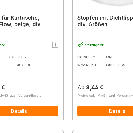
 für Kartusche,
Stopfen mit Dichtlipp
low, beige, div.
div. Größen
bar
Verfügbar
NORDSON EFD
Hersteller
OKI
EFD SKSF-BE
Modelllinie
OKI SDL-W
r Preis:
Regulärer Preis:
 €
Ab
8,44 €
 MwSt. zzgl. Versandkosten
Preise exkl. MwSt. zzgl. Versand
Details
Details