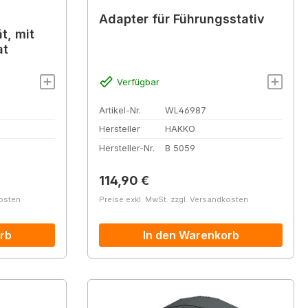
Adapter für Führungsstativ
t, mit
at
Verfügbar
Artikel-Nr.
WL46987
Hersteller
HAKKO
Hersteller-Nr.
B 5059
Regulärer Preis:
114,90 €
kosten
Preise exkl. MwSt. zzgl. Versandkosten
rb
In den Warenkorb