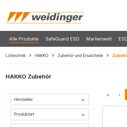
springen
Zur Hauptnavigation springen
Alle Produkte
SafeGuard ESD
Markenwelt
ESD
Löttechnik
HAKKO
Zubehör und Ersatzteile
Zubeh
HAKKO Zubehör
Hersteller
Produktart