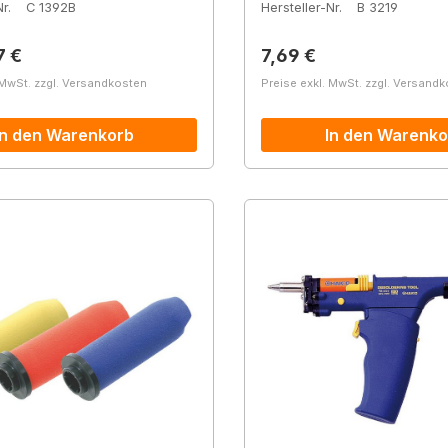
r.
C 1392B
Hersteller-Nr.
B 3219
r Preis:
Regulärer Preis:
7 €
7,69 €
 MwSt. zzgl. Versandkosten
Preise exkl. MwSt. zzgl. Versand
In den Warenkorb
In den Warenko