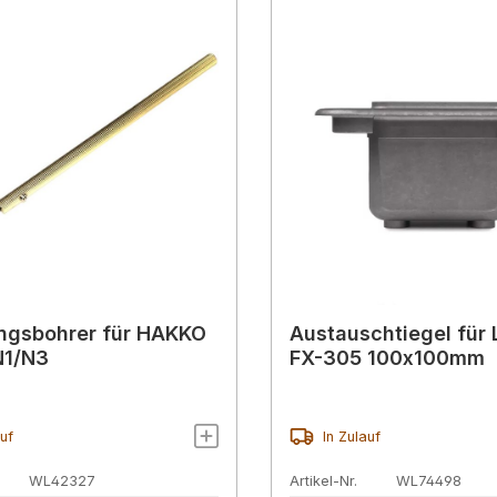
ngsbohrer für HAKKO
Austauschtiegel für
N1/N3
FX-305 100x100mm
auf
In Zulauf
WL42327
Artikel-Nr.
WL74498