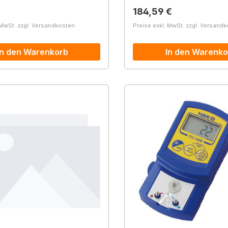
r Preis:
Regulärer Preis:
184,59 €
 MwSt. zzgl. Versandkosten
Preise exkl. MwSt. zzgl. Versand
In den Warenkorb
In den Warenko