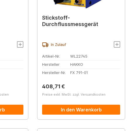
Stickstoff-
Durchflussmessgerät
In Zulauf
Artikel-Nr.
WL22745
Hersteller
HAKKO
Hersteller-Nr.
FX 791-01
Regulärer Preis:
408,71 €
kosten
Preise exkl. MwSt. zzgl. Versandkosten
rb
In den Warenkorb