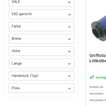
SALE
ESD gerecht
Farbe
Breite
Höhe
Griffst
Lötkolb
Länge
Handstück (Typ)
Verfüg
Artikel-Nr.
Preis
Hersteller
Hersteller-N