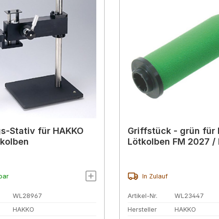
ativ für HAKKO
Griffstück - grün fü
tkolben
Lötkolben FM 2027 /
bar
In Zulauf
WL28967
Artikel-Nr.
WL23447
HAKKO
Hersteller
HAKKO