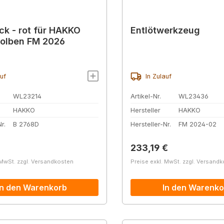
ück - rot für HAKKO
Entlötwerkzeug
olben FM 2026
auf
In Zulauf
WL23214
Artikel-Nr.
WL23436
HAKKO
Hersteller
HAKKO
r.
B 2768D
Hersteller-Nr.
FM 2024-02
r Preis:
Regulärer Preis:
233,19 €
 MwSt. zzgl. Versandkosten
Preise exkl. MwSt. zzgl. Versand
In den Warenkorb
In den Warenko