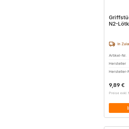
Griffst
N2-Lötk
In Zul
Artikel-Nr.
Hersteller
Hersteller-N
Reguläre
9,89 €
Preise exkl.