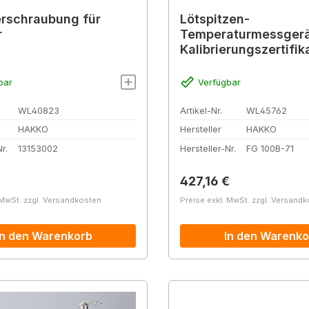
rschraubung für
Lötspitzen-
r
Temperaturmessgerä
Kalibrierungszertifik
bar
Verfügbar
WL40823
Artikel-Nr.
WL45762
HAKKO
Hersteller
HAKKO
r.
13153002
Hersteller-Nr.
FG 100B-71
r Preis:
Regulärer Preis:
427,16 €
 MwSt. zzgl. Versandkosten
Preise exkl. MwSt. zzgl. Versand
In den Warenkorb
In den Warenko