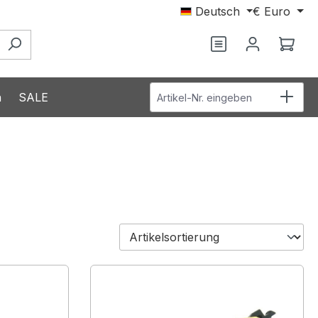
Deutsch
€
Euro
Du hast 0 Produ
Ware
Artikel-Nr. eingeben
n
SALE