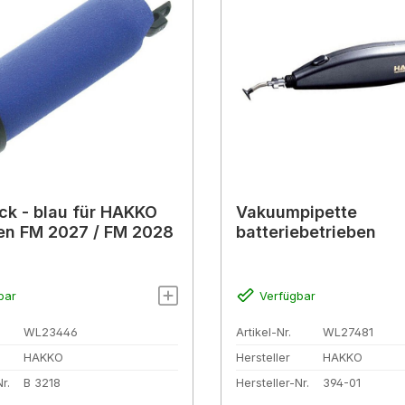
ück - blau für HAKKO
Vakuumpipette
en FM 2027 / FM 2028
batteriebetrieben
bar
Verfügbar
WL23446
Artikel-Nr.
WL27481
HAKKO
Hersteller
HAKKO
r.
B 3218
Hersteller-Nr.
394-01