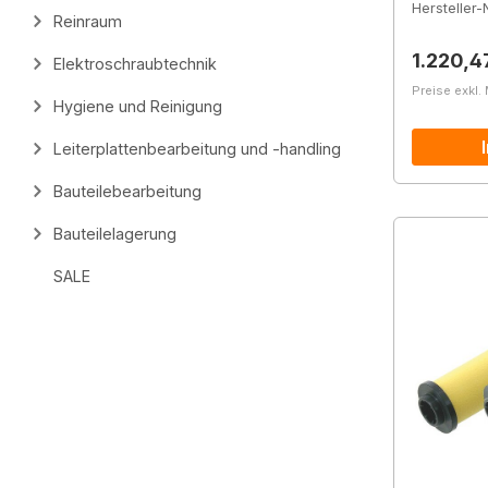
Hersteller-N
Reinraum
Reguläre
1.220,4
Elektroschraubtechnik
Preise exkl.
Hygiene und Reinigung
Leiterplattenbearbeitung und -handling
Bauteilebearbeitung
Bauteilelagerung
SALE