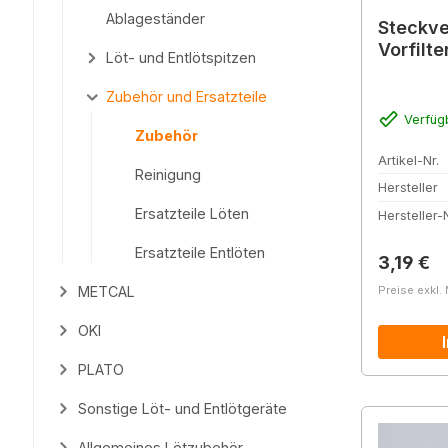
Ablageständer
Steckve
Vorfilte
Löt- und Entlötspitzen
Zubehör und Ersatzteile
Verfüg
Zubehör
Artikel-Nr.
Reinigung
Hersteller
Ersatzteile Löten
Hersteller-N
Ersatzteile Entlöten
Reguläre
3,19 €
METCAL
Preise exkl.
OKI
PLATO
Sonstige Löt- und Entlötgeräte
Allgemeines Lötzubehör