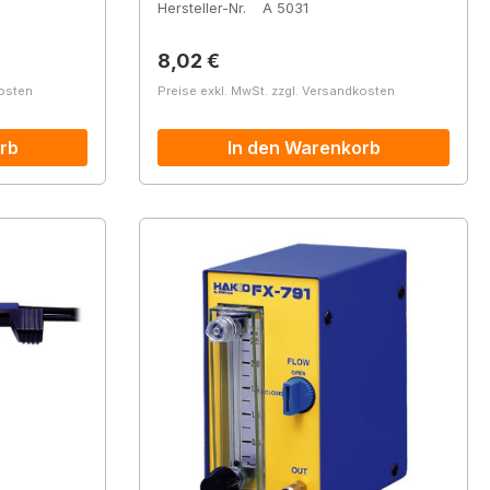
Hersteller-Nr.
A 5031
Regulärer Preis:
8,02 €
kosten
Preise exkl. MwSt. zzgl. Versandkosten
rb
In den Warenkorb