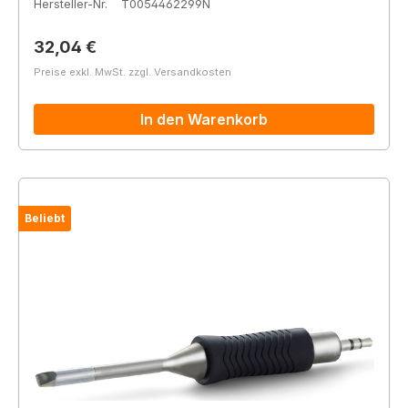
Hersteller-Nr.
T0054462299N
Regulärer Preis:
32,04 €
Preise exkl. MwSt. zzgl. Versandkosten
In den Warenkorb
Beliebt