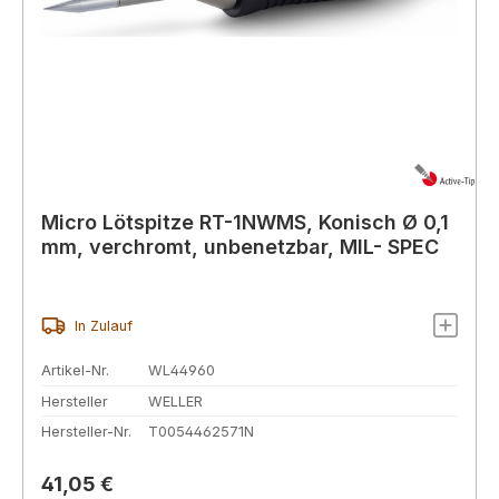
Micro Lötspitze RT-1NWMS, Konisch Ø 0,1
mm, verchromt, unbenetzbar, MIL- SPEC
In Zulauf
Artikel-Nr.
WL44960
Hersteller
WELLER
Hersteller-Nr.
T0054462571N
Regulärer Preis:
41,05 €