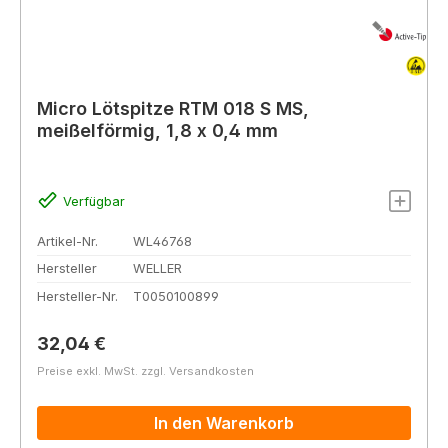
Micro Lötspitze RTM 018 S MS,
meißelförmig, 1,8 x 0,4 mm
Verfügbar
Artikel-Nr.
WL46768
Hersteller
WELLER
Hersteller-Nr.
T0050100899
Regulärer Preis:
32,04 €
Preise exkl. MwSt. zzgl. Versandkosten
In den Warenkorb