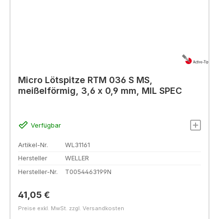
Micro Lötspitze RTM 036 S MS,
meißelförmig, 3,6 x 0,9 mm, MIL SPEC
Verfügbar
Artikel-Nr.
WL31161
Hersteller
WELLER
Hersteller-Nr.
T0054463199N
Regulärer Preis:
41,05 €
Preise exkl. MwSt. zzgl. Versandkosten