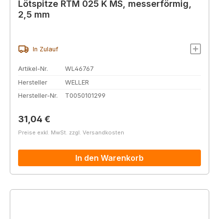
Lötspitze RTM 025 K MS, messerförmig,
2,5 mm
In Zulauf
Artikel-Nr.
WL46767
Hersteller
WELLER
Hersteller-Nr.
T0050101299
Regulärer Preis:
31,04 €
Preise exkl. MwSt. zzgl. Versandkosten
In den Warenkorb