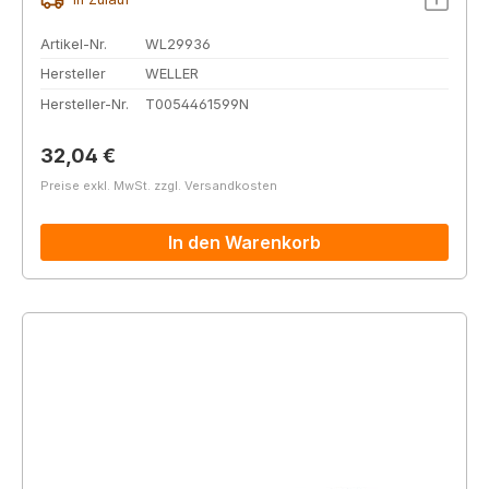
Artikel-Nr.
WL29936
Hersteller
WELLER
Hersteller-Nr.
T0054461599N
Regulärer Preis:
32,04 €
Preise exkl. MwSt. zzgl. Versandkosten
In den Warenkorb