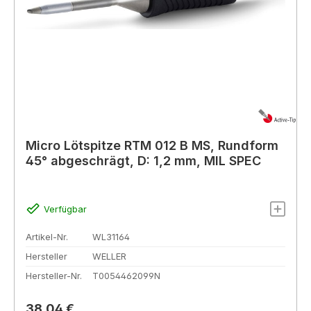
Micro Lötspitze RTM 012 B MS, Rundform
45° abgeschrägt, D: 1,2 mm, MIL SPEC
Verfügbar
Artikel-Nr.
WL31164
Hersteller
WELLER
Hersteller-Nr.
T0054462099N
Regulärer Preis:
38,04 €