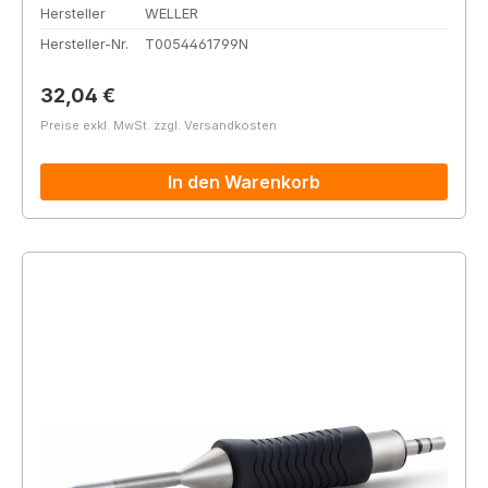
Hersteller
WELLER
Hersteller-Nr.
T0054461799N
Regulärer Preis:
32,04 €
Preise exkl. MwSt. zzgl. Versandkosten
In den Warenkorb