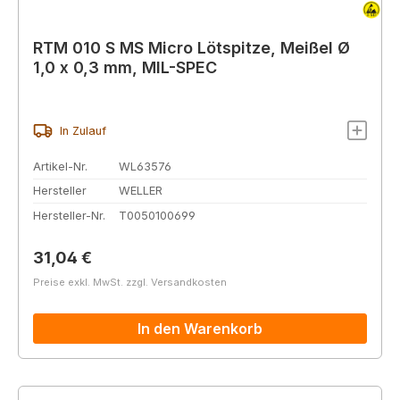
RTM 010 S MS Micro Lötspitze, Meißel Ø
1,0 x 0,3 mm, MIL-SPEC
In Zulauf
Artikel-Nr.
WL63576
Hersteller
WELLER
Hersteller-Nr.
T0050100699
Regulärer Preis:
31,04 €
Preise exkl. MwSt. zzgl. Versandkosten
In den Warenkorb