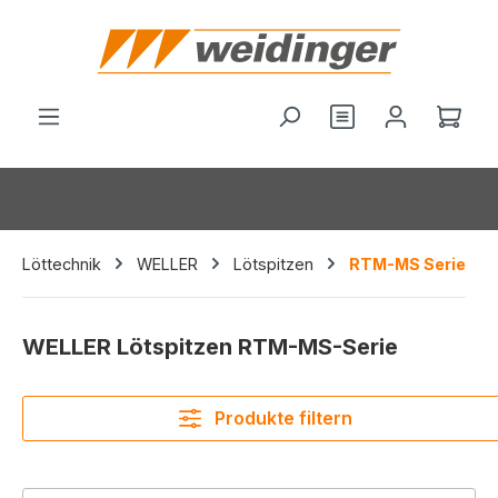
alt springen
Du hast 0 Produ
Ware
Löttechnik
WELLER
Lötspitzen
RTM-MS Serie
WELLER Lötspitzen RTM-MS-Serie
Produkte filtern