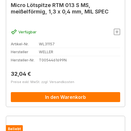
Micro Lötspitze RTM 013 S MS,
meißelförmig, 1,3 x 0,4 mm, MIL SPEC
Verfügbar
Artikel-Nr.
WL31157
Hersteller
WELLER
Hersteller-Nr.
T0054461699N
Regulärer Preis:
32,04 €
Preise exkl. MwSt. zzgl. Versandkosten
In den Warenkorb
Beliebt