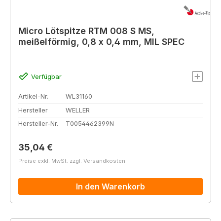
Micro Lötspitze RTM 008 S MS,
meißelförmig, 0,8 x 0,4 mm, MIL SPEC
Verfügbar
Artikel-Nr.
WL31160
Hersteller
WELLER
Hersteller-Nr.
T0054462399N
Regulärer Preis:
35,04 €
Preise exkl. MwSt. zzgl. Versandkosten
In den Warenkorb