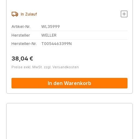
In Zulauf
Artikel-Nr.
WL35999
Hersteller
WELLER
Hersteller-Nr.
T0054463399N
Regulärer Preis:
38,04 €
Preise exkl. MwSt. zzgl. Versandkosten
In den Warenkorb