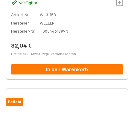
Verfügbar
Artikel-Nr.
WL31158
Hersteller
WELLER
Hersteller-Nr.
T0054461899N
Regulärer Preis:
32,04 €
Preise exkl. MwSt. zzgl. Versandkosten
In den Warenkorb
Beliebt