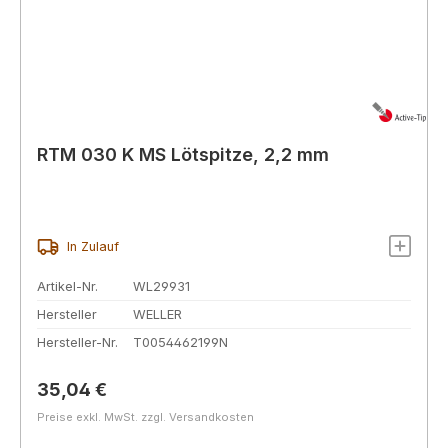
RTM 030 K MS Lötspitze, 2,2 mm
In Zulauf
Artikel-Nr.
WL29931
Hersteller
WELLER
Hersteller-Nr.
T0054462199N
Regulärer Preis:
35,04 €
Preise exkl. MwSt. zzgl. Versandkosten