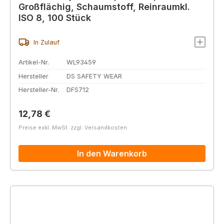
Großflächig, Schaumstoff, Reinraumkl.
ISO 8, 100 Stück
In Zulauf
Artikel-Nr.
WL93459
Hersteller
DS SAFETY WEAR
Hersteller-Nr.
DFS712
Regulärer Preis:
12,78 €
Preise exkl. MwSt. zzgl. Versandkosten
In den Warenkorb