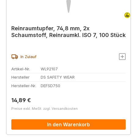
Reinraumtupfer, 74,8 mm, 2x
Schaumstoff, Reinraumkl. ISO 7, 100 Stück
In Zulauf
Artikel-Nr.
WL92107
Hersteller
DS SAFETY WEAR
Hersteller-Nr.
DEFSD750
Regulärer Preis:
14,89 €
Preise exkl. MwSt. zzgl. Versandkosten
In den Warenkorb