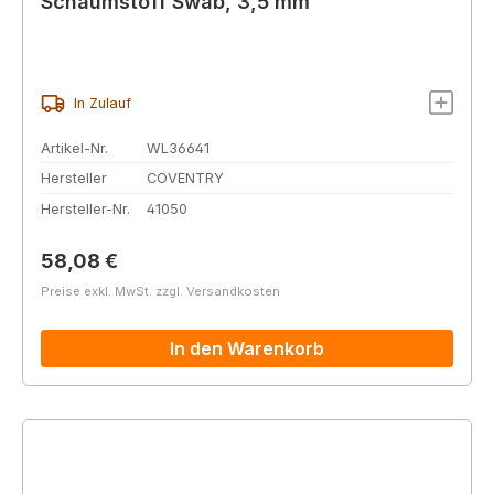
Schaumstoff Swab, 3,5 mm
In Zulauf
Artikel-Nr.
WL36641
Hersteller
COVENTRY
Hersteller-Nr.
41050
Regulärer Preis:
58,08 €
Preise exkl. MwSt. zzgl. Versandkosten
In den Warenkorb