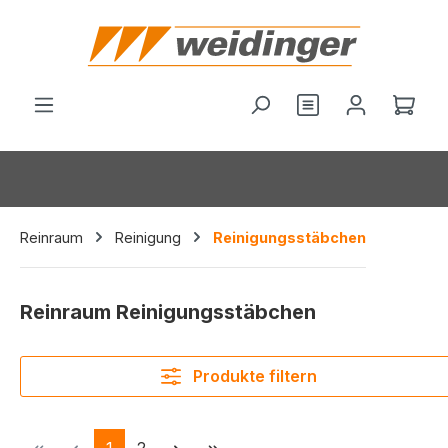
alt springen
Du hast 0 Produ
Ware
Reinraum
Reinigung
Reinigungsstäbchen
Reinraum Reinigungsstäbchen
Produkte filtern
Seite
Seite