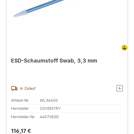
ESD-Schaumstoff Swab, 3,3 mm
In Zulauf
Artikel-Nr.
WL36650
Hersteller
COVENTRY
Hersteller-Nr.
44070ESD
Regulärer Preis:
116,17 €