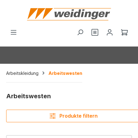
alt springen
Du hast 0 Produ
Ware
Arbeitskleidung
Arbeitswesten
Arbeitswesten
Produkte filtern