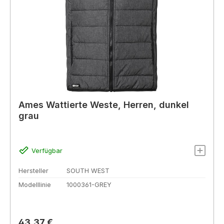
Ames Wattierte Weste, Herren, dunkel
grau
Verfügbar
Hersteller
SOUTH WEST
Modelllinie
1000361-GREY
Regulärer Preis:
43,37 €