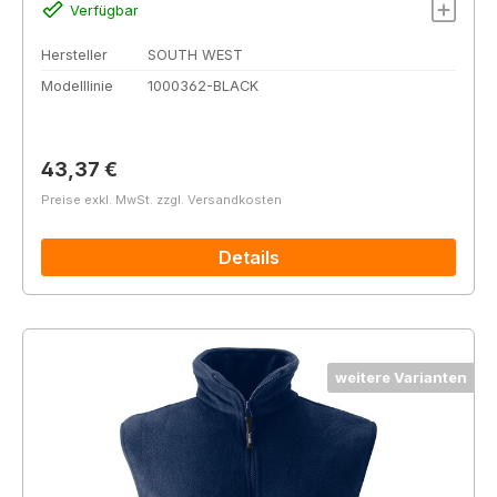
Verfügbar
Hersteller
SOUTH WEST
Modelllinie
1000362-BLACK
Regulärer Preis:
43,37 €
Preise exkl. MwSt. zzgl. Versandkosten
Details
weitere Varianten