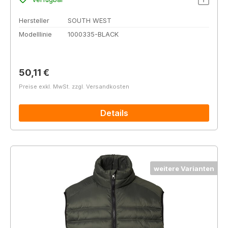
Hersteller
SOUTH WEST
Modelllinie
1000335-BLACK
Regulärer Preis:
50,11 €
Preise exkl. MwSt. zzgl. Versandkosten
Details
weitere Varianten