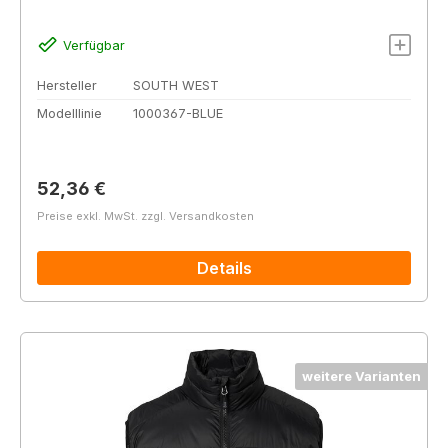
Verfügbar
Hersteller
SOUTH WEST
Modelllinie
1000367-BLUE
Regulärer Preis:
52,36 €
Preise exkl. MwSt. zzgl. Versandkosten
Details
weitere Varianten