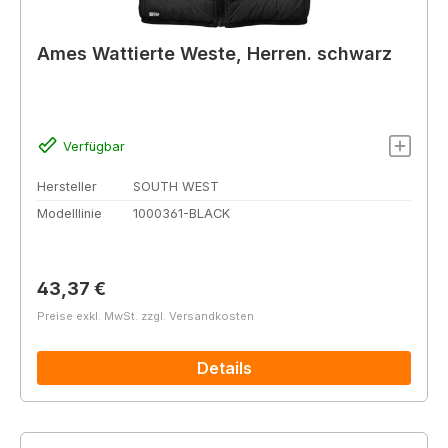
Ames Wattierte Weste, Herren. schwarz
Verfügbar
Hersteller
SOUTH WEST
Modelllinie
1000361-BLACK
Regulärer Preis:
43,37 €
Preise exkl. MwSt. zzgl. Versandkosten
Details