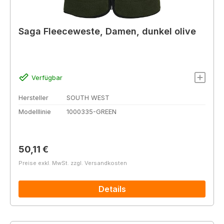
Saga Fleeceweste, Damen, dunkel olive
Verfügbar
Hersteller
SOUTH WEST
Modelllinie
1000335-GREEN
Regulärer Preis:
50,11 €
Preise exkl. MwSt. zzgl. Versandkosten
Details