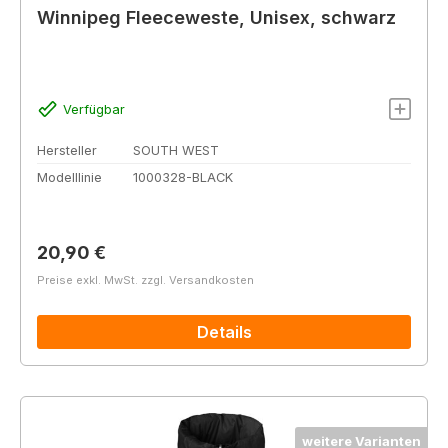
Winnipeg Fleeceweste, Unisex, schwarz
Verfügbar
Hersteller
SOUTH WEST
Modelllinie
1000328-BLACK
Regulärer Preis:
20,90 €
Preise exkl. MwSt. zzgl. Versandkosten
Details
weitere Varianten