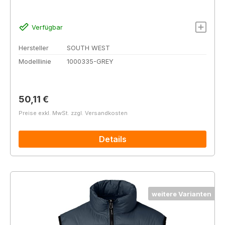
Verfügbar
Hersteller
SOUTH WEST
Modelllinie
1000335-GREY
Regulärer Preis:
50,11 €
Preise exkl. MwSt. zzgl. Versandkosten
Details
weitere Varianten