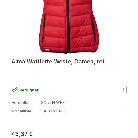
Alma Wattierte Weste, Damen, rot
Verfügbar
Hersteller
SOUTH WEST
Modelllinie
1000362-RED
Regulärer Preis:
43,37 €