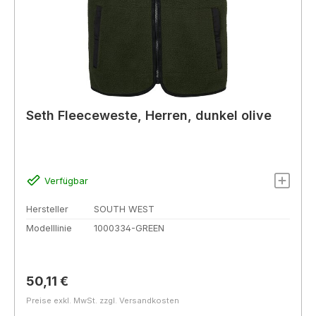
Seth Fleeceweste, Herren, dunkel olive
Verfügbar
Hersteller
SOUTH WEST
Modelllinie
1000334-GREEN
Regulärer Preis:
50,11 €
Preise exkl. MwSt. zzgl. Versandkosten