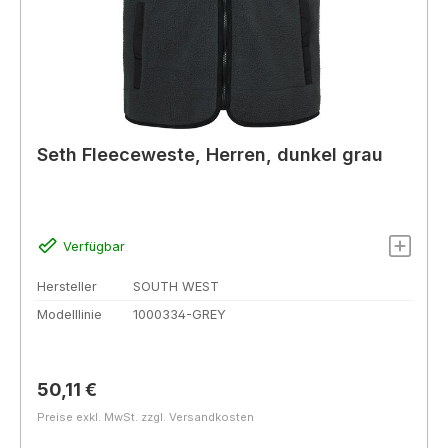
Seth Fleeceweste, Herren, dunkel grau
Verfügbar
Hersteller
SOUTH WEST
Modelllinie
1000334-GREY
Regulärer Preis:
50,11 €
Preise exkl. MwSt. zzgl. Versandkosten