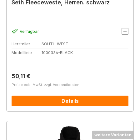
Seth Fleeceweste, Herren. schwarz
Verfügbar
Hersteller
SOUTH WEST
Modelllinie
1000334-BLACK
Regulärer Preis:
50,11 €
Preise exkl. MwSt. zzgl. Versandkosten
Details
weitere Varianten