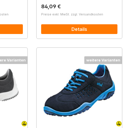
Regulärer Preis:
84,09 €
kosten
Preise exkl. MwSt. zzgl. Versandkosten
Details
ere Varianten
weitere Varianten