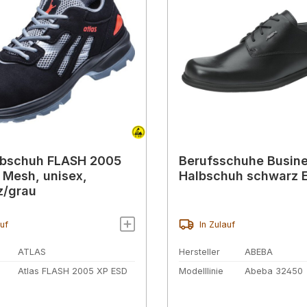
lbschuh FLASH 2005
Berufsschuhe Busin
, Mesh, unisex,
Halbschuh schwarz 
z/grau
auf
In Zulauf
ATLAS
Hersteller
ABEBA
Atlas FLASH 2005 XP ESD
Modelllinie
Abeba 32450