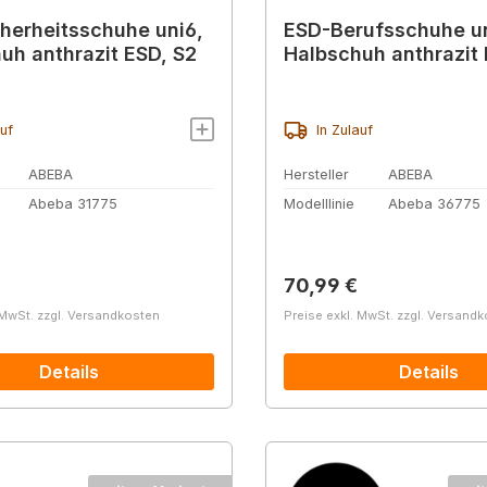
herheitsschuhe uni6,
ESD-Berufsschuhe un
uh anthrazit ESD, S2
Halbschuh anthrazit
auf
In Zulauf
ABEBA
Hersteller
ABEBA
Abeba 31775
Modelllinie
Abeba 36775
r Preis:
Regulärer Preis:
70,99 €
 MwSt. zzgl. Versandkosten
Preise exkl. MwSt. zzgl. Versand
Details
Details