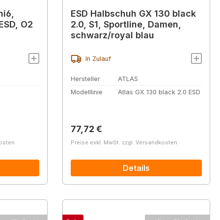
i6,
ESD Halbschuh GX 130 black
 ESD, O2
2.0, S1, Sportline, Damen,
schwarz/royal blau
In Zulauf
Hersteller
ATLAS
Modelllinie
Atlas GX 130 black 2.0 ESD
Regulärer Preis:
77,72 €
kosten
Preise exkl. MwSt. zzgl. Versandkosten
Details