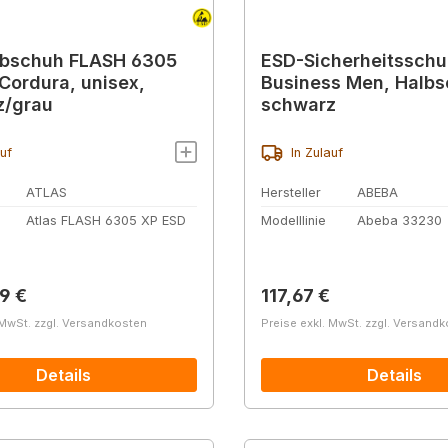
lbschuh FLASH 6305
ESD-Sicherheitssch
 Cordura, unisex,
Business Men, Halb
z/grau
schwarz
auf
In Zulauf
ATLAS
Hersteller
ABEBA
Atlas FLASH 6305 XP ESD
Modelllinie
Abeba 33230
r Preis:
Regulärer Preis:
9 €
117,67 €
 MwSt. zzgl. Versandkosten
Preise exkl. MwSt. zzgl. Versand
Details
Details