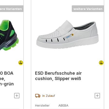
ere Varianten
weitere Varianten
20 BOA
ESD Berufsschuhe air
ne,
cushion, Slipper weiß
n-grün
In Zulauf
Hersteller
ABEBA