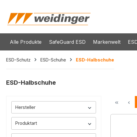
springen
Zur Hauptnavigation springen
Alle Produkte
SafeGuard ESD
Markenwelt
ESD
ESD-Schutz
ESD-Schuhe
ESD-Halbschuhe
ESD-Halbschuhe
Hersteller
Produktart