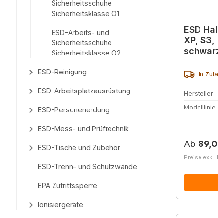
Sicherheitsschuhe
Sicherheitsklasse O1
ESD Ha
ESD-Arbeits- und
XP, S3,
Sicherheitsschuhe
schwar
Sicherheitsklasse O2
ESD-Reinigung
In Zul
ESD-Arbeitsplatzausrüstung
Hersteller
Modelllinie
ESD-Personenerdung
ESD-Mess- und Prüftechnik
Reguläre
Ab
89,0
ESD-Tische und Zubehör
Preise exkl.
ESD-Trenn- und Schutzwände
EPA Zutrittssperre
Ionisiergeräte