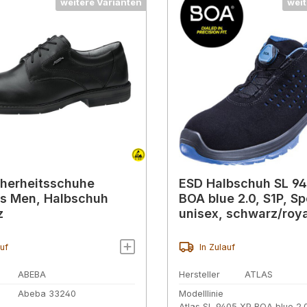
weitere Varianten
weit
herheitsschuhe
ESD Halbschuh SL 9
s Men, Halbschuh
BOA blue 2.0, S1P, Sp
z
unisex, schwarz/roya
auf
In Zulauf
ABEBA
Hersteller
ATLAS
Abeba 33240
Modelllinie
Atlas SL 9405 XP BOA blue 2.