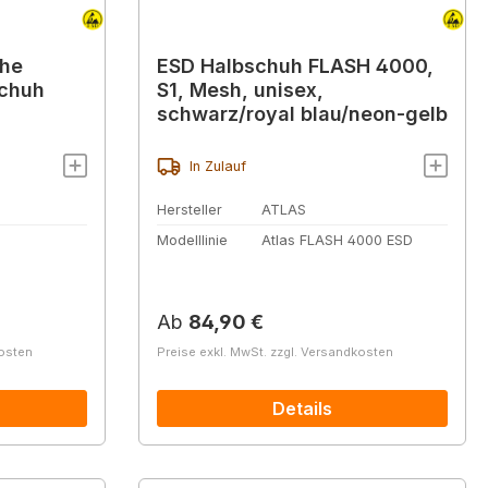
uhe
ESD Halbschuh FLASH 4000,
schuh
S1, Mesh, unisex,
schwarz/royal blau/neon-gelb
In Zulauf
Hersteller
ATLAS
Modelllinie
Atlas FLASH 4000 ESD
Regulärer Preis:
Ab
84,90 €
kosten
Preise exkl. MwSt. zzgl. Versandkosten
Details