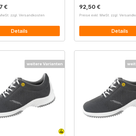
r Preis:
Regulärer Preis:
7 €
92,50 €
 MwSt. zzgl. Versandkosten
Preise exkl. MwSt. zzgl. Versand
Details
Details
weitere Varianten
weit