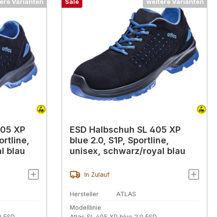
ere Varianten
Sale
weitere Varianten
405 XP
ESD Halbschuh SL 405 XP
ortline,
blue 2.0, S1P, Sportline,
l blau
unisex, schwarz/royal blau
In Zulauf
Hersteller
ATLAS
Modelllinie
0 ESD
Atlas SL 405 XP blue 2.0 ESD