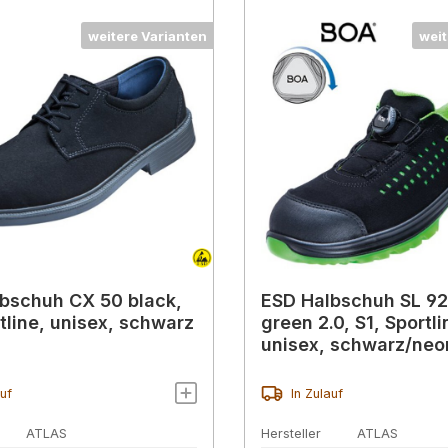
weitere Varianten
weit
bschuh CX 50 black,
ESD Halbschuh SL 9
rtline, unisex, schwarz
green 2.0, S1, Sportli
unisex, schwarz/neo
auf
In Zulauf
ATLAS
Hersteller
ATLAS