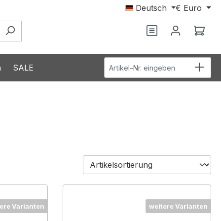
Deutsch
€
Euro
Ware
Artikel-Nr. eingeben
n
SALE
ere Varianten
weitere Varianten