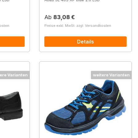
Regulärer Preis:
Ab
83,08 €
kosten
Preise exkl. MwSt. zzgl. Versandkosten
Details
ere Varianten
weitere Varianten