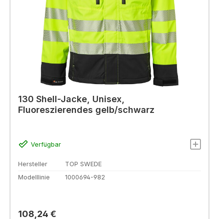
130 Shell-Jacke, Unisex,
Fluoreszierendes gelb/schwarz
Verfügbar
Hersteller
TOP SWEDE
Modelllinie
1000694-982
Regulärer Preis:
108,24 €