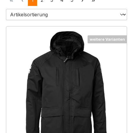
1
2
3
4
5
weitere Varianten