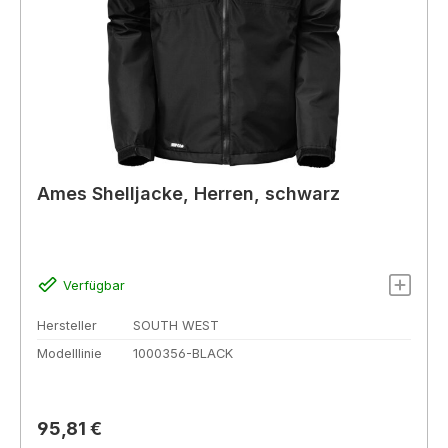
Ames Shelljacke, Herren, schwarz
Verfügbar
Hersteller
SOUTH WEST
Modelllinie
1000356-BLACK
Regulärer Preis:
95,81 €