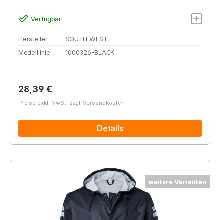
Verfügbar
Hersteller
SOUTH WEST
Modelllinie
1000326-BLACK
Regulärer Preis:
28,39 €
Preise exkl. MwSt. zzgl. Versandkosten
Details
weitere Varianten