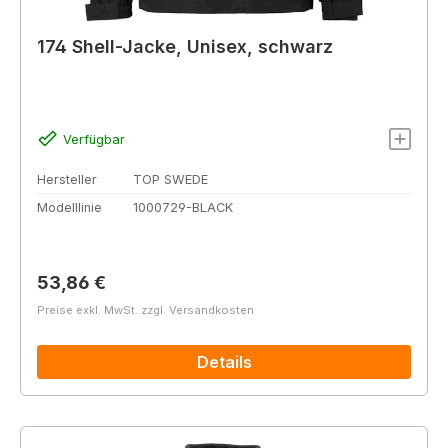
174 Shell-Jacke, Unisex, schwarz
Verfügbar
Hersteller
TOP SWEDE
Modelllinie
1000729-BLACK
Regulärer Preis:
53,86 €
Preise exkl. MwSt. zzgl. Versandkosten
Details