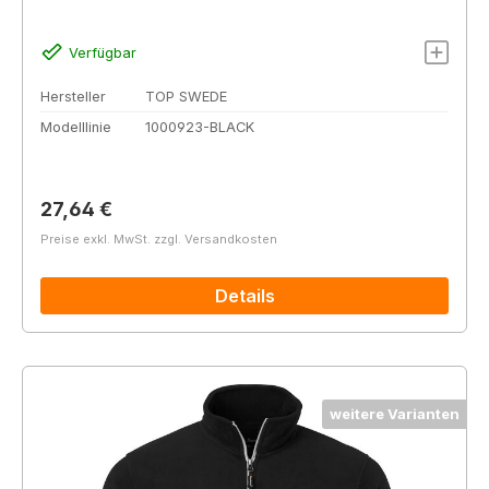
Verfügbar
Hersteller
TOP SWEDE
Modelllinie
1000923-BLACK
Regulärer Preis:
27,64 €
Preise exkl. MwSt. zzgl. Versandkosten
Details
weitere Varianten