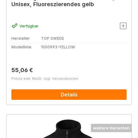
Unisex, Fluoreszierendes gelb
Verfügbar
Hersteller
TOP SWEDE
Modelllinie
1000993-YELLOW
Regulärer Preis:
55,06 €
Preise exkl. MwSt. zzgl. Versandkosten
Details
weitere Varianten