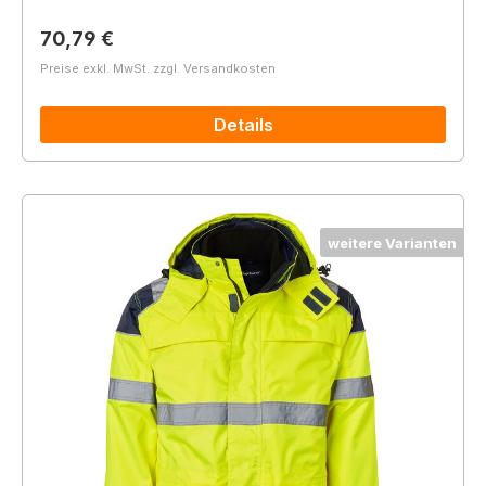
Regulärer Preis:
70,79 €
Preise exkl. MwSt. zzgl. Versandkosten
Details
weitere Varianten