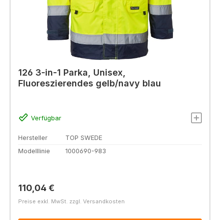
126 3-in-1 Parka, Unisex,
Fluoreszierendes gelb/navy blau
Verfügbar
Hersteller
TOP SWEDE
Modelllinie
1000690-983
Regulärer Preis:
110,04 €
Preise exkl. MwSt. zzgl. Versandkosten