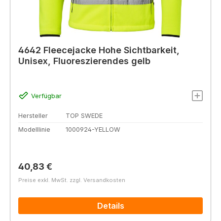
4642 Fleecejacke Hohe Sichtbarkeit,
Unisex, Fluoreszierendes gelb
Verfügbar
Hersteller
TOP SWEDE
Modelllinie
1000924-YELLOW
Regulärer Preis:
40,83 €
Preise exkl. MwSt. zzgl. Versandkosten
Details