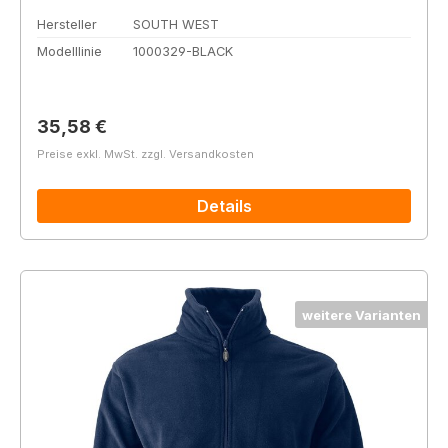
Hersteller
SOUTH WEST
Modelllinie
1000329-BLACK
Regulärer Preis:
35,58 €
Preise exkl. MwSt. zzgl. Versandkosten
Details
weitere Varianten