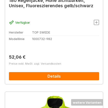
180 Regenjacke, Hohe Sichtbarkeit,
Unisex, Fluoreszierendes gelb/schwarz
Verfügbar
Hersteller
TOP SWEDE
Modelllinie
1000732-982
Regulärer Preis:
52,06 €
Preise exkl. MwSt. zzgl. Versandkosten
Details
weitere Varianten