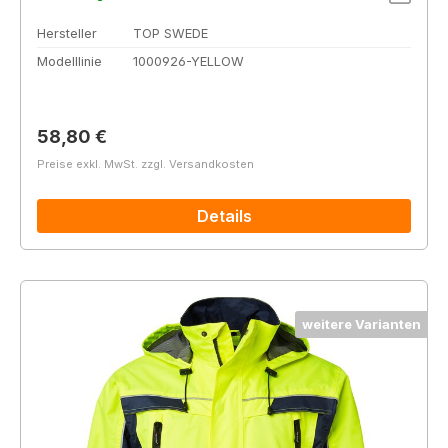
Hersteller
TOP SWEDE
Modelllinie
1000926-YELLOW
Regulärer Preis:
58,80 €
Preise exkl. MwSt. zzgl. Versandkosten
Details
weitere Varianten