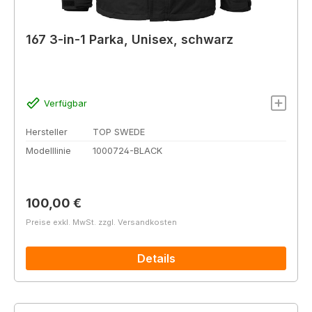
167 3-in-1 Parka, Unisex, schwarz
Verfügbar
Hersteller
TOP SWEDE
Modelllinie
1000724-BLACK
Regulärer Preis:
100,00 €
Preise exkl. MwSt. zzgl. Versandkosten
Details