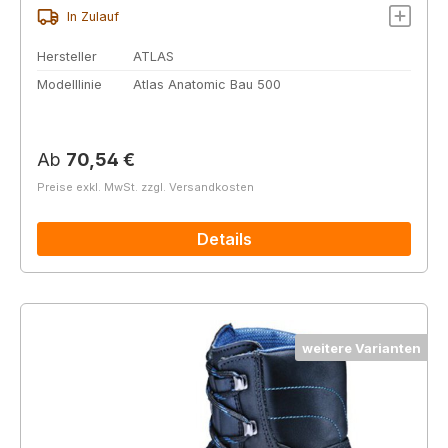
In Zulauf
Hersteller
ATLAS
Modelllinie
Atlas Anatomic Bau 500
Regulärer Preis:
Ab
70,54 €
Preise exkl. MwSt. zzgl. Versandkosten
Details
weitere Varianten