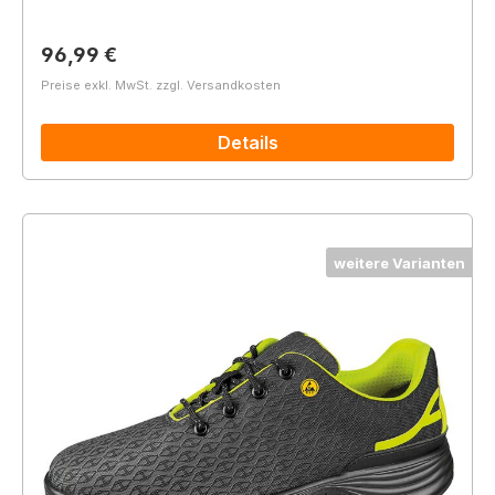
Regulärer Preis:
96,99 €
Preise exkl. MwSt. zzgl. Versandkosten
Details
weitere Varianten