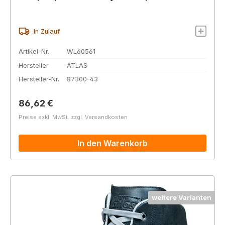
In Zulauf
Artikel-Nr.
WL60561
Hersteller
ATLAS
Hersteller-Nr.
87300-43
Regulärer Preis:
86,62 €
Preise exkl. MwSt. zzgl. Versandkosten
In den Warenkorb
weitere Varianten