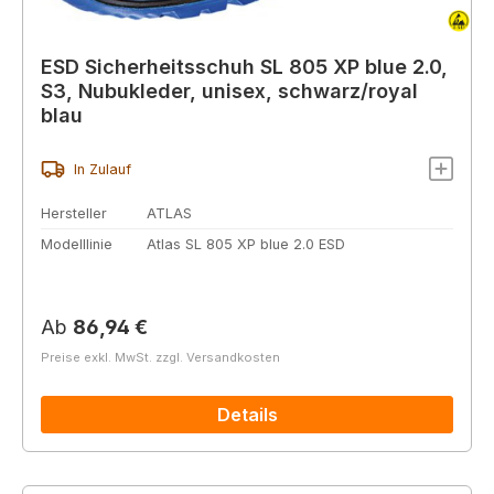
ESD Sicherheitsschuh SL 805 XP blue 2.0,
S3, Nubukleder, unisex, schwarz/royal
blau
In Zulauf
Hersteller
ATLAS
Modelllinie
Atlas SL 805 XP blue 2.0 ESD
Regulärer Preis:
Ab
86,94 €
Preise exkl. MwSt. zzgl. Versandkosten
Details