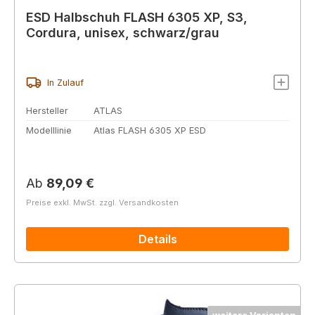
ESD Halbschuh FLASH 6305 XP, S3,
Cordura, unisex, schwarz/grau
In Zulauf
Hersteller
ATLAS
Modelllinie
Atlas FLASH 6305 XP ESD
Regulärer Preis:
Ab
89,09 €
Preise exkl. MwSt. zzgl. Versandkosten
Details