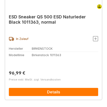
ESD Sneaker QS 500 ESD Naturleder
Black 1011363, normal
In Zulauf
Hersteller
BIRKENSTOCK
Modelllinie
Birkenstock 1011363
Regulärer Preis:
96,99 €
Preise exkl. MwSt. zzgl. Versandkosten
Details