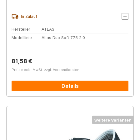
In Zulauf
Hersteller
ATLAS
Modelllinie
Atlas Duo Soft 775 2.0
Regulärer Preis:
81,58 €
Preise exkl. MwSt. zzgl. Versandkosten
Details
weitere Varianten