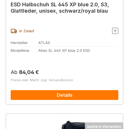
ESD Halbschuh SL 645 XP blue 2.0, S3,
Glattleder, unisex, schwarz/royal blau
In Zulauf
Hersteller
ATLAS
Modelllinie
Atlas SL 645 XP blue 2.0 ESD
Regulärer Preis:
Ab
84,04 €
Preise exkl. MwSt. zzgl. Versandkosten
Details
weitere Varianten