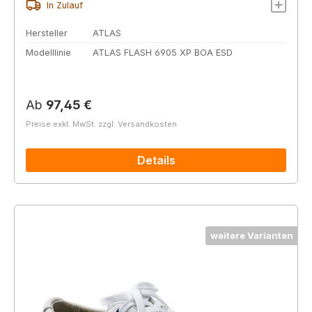
In Zulauf
Hersteller
ATLAS
Modelllinie
ATLAS FLASH 6905 XP BOA ESD
Regulärer Preis:
Ab
97,45 €
Preise exkl. MwSt. zzgl. Versandkosten
Details
weitere Varianten