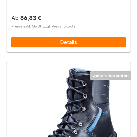
Regulärer Preis:
Ab
86,83 €
Preise exkl. MwSt. zzgl. Versandkosten
Details
weitere Varianten