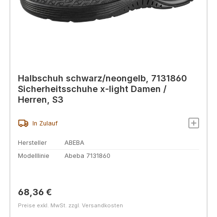
Halbschuh schwarz/neongelb, 7131860
Sicherheitsschuhe x-light Damen /
Herren, S3
In Zulauf
Hersteller
ABEBA
Modelllinie
Abeba 7131860
Regulärer Preis:
68,36 €
Preise exkl. MwSt. zzgl. Versandkosten