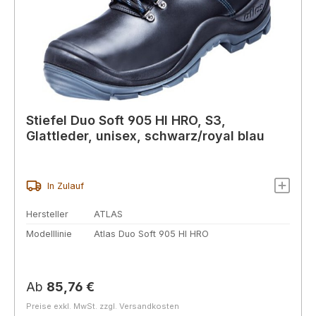
Stiefel Duo Soft 905 HI HRO, S3,
Glattleder, unisex, schwarz/royal blau
In Zulauf
Hersteller
ATLAS
Modelllinie
Atlas Duo Soft 905 HI HRO
Regulärer Preis:
Ab
85,76 €
Preise exkl. MwSt. zzgl. Versandkosten