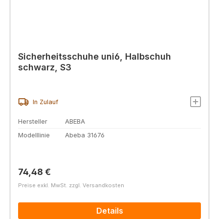
Sicherheitsschuhe uni6, Halbschuh
schwarz, S3
In Zulauf
Hersteller
ABEBA
Modelllinie
Abeba 31676
Regulärer Preis:
74,48 €
Preise exkl. MwSt. zzgl. Versandkosten
Details