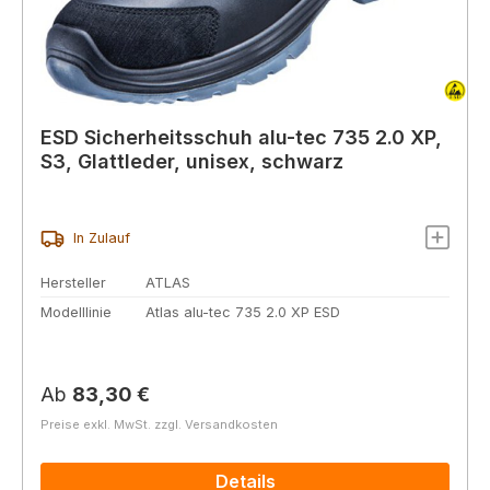
ESD Sicherheitsschuh alu-tec 735 2.0 XP,
S3, Glattleder, unisex, schwarz
In Zulauf
Hersteller
ATLAS
Modelllinie
Atlas alu-tec 735 2.0 XP ESD
Regulärer Preis:
Ab
83,30 €
Preise exkl. MwSt. zzgl. Versandkosten
Details