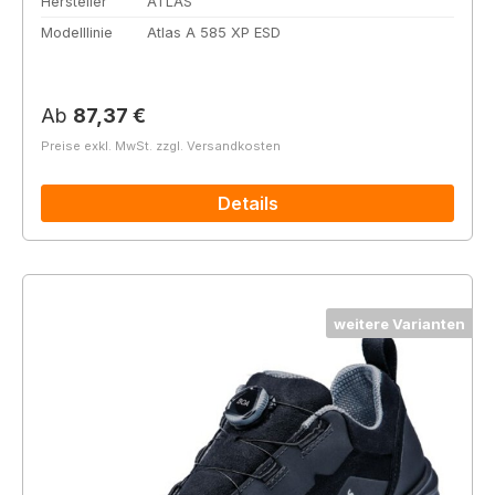
Hersteller
ATLAS
Modelllinie
Atlas A 585 XP ESD
Regulärer Preis:
Ab
87,37 €
Preise exkl. MwSt. zzgl. Versandkosten
Details
weitere Varianten