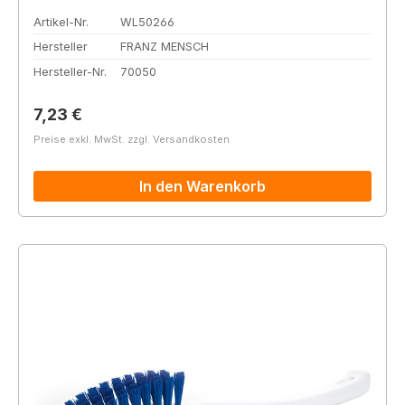
Artikel-Nr.
WL50266
Hersteller
FRANZ MENSCH
Hersteller-Nr.
70050
Regulärer Preis:
7,23 €
Preise exkl. MwSt. zzgl. Versandkosten
In den Warenkorb