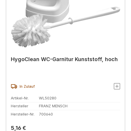
HygoClean WC-Garnitur Kunststoff, hoch
In Zulauf
Artikel-Nr.
WL50280
Hersteller
FRANZ MENSCH
Hersteller-Nr.
700640
Regulärer Preis:
5,16 €