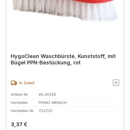
HygoClean Waschbürste, Kunststoff, mit
Bügel PPN-Bestückung, rot
In Zulauf
Artikel-Nr.
WL50328
Hersteller
FRANZ MENSCH
Hersteller-Nr.
702220
Regulärer Preis:
3,37 €