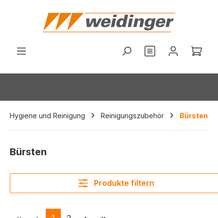
alt springen
Du hast 0 Produ
Ware
Hygiene und Reinigung
Reinigungszubehör
Bürsten
Bürsten
Produkte filtern
Seite
Seite