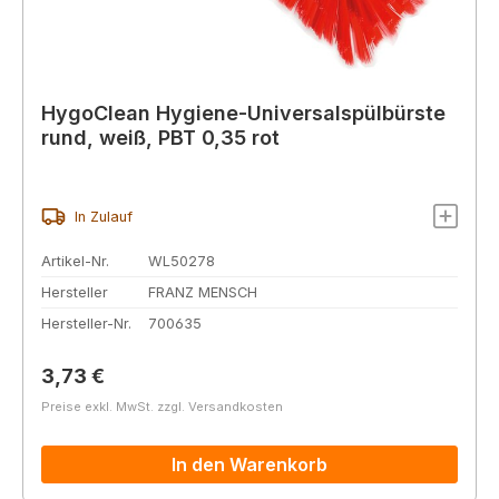
HygoClean Hygiene-Universalspülbürste
rund, weiß, PBT 0,35 rot
In Zulauf
Artikel-Nr.
WL50278
Hersteller
FRANZ MENSCH
Hersteller-Nr.
700635
Regulärer Preis:
3,73 €
Preise exkl. MwSt. zzgl. Versandkosten
In den Warenkorb