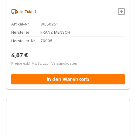
In Zulauf
Artikel-Nr.
WL50251
Hersteller
FRANZ MENSCH
Hersteller-Nr.
70005
Regulärer Preis:
4,87 €
Preise exkl. MwSt. zzgl. Versandkosten
In den Warenkorb