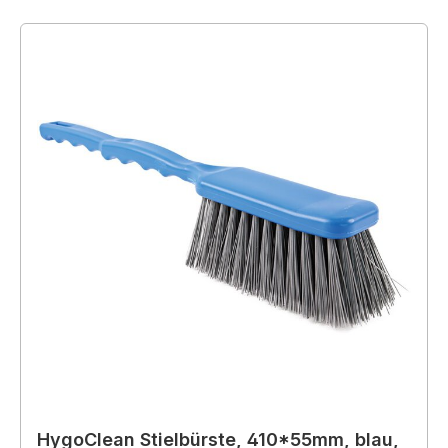
HygoClean Stielbürste, 410*55mm, blau,