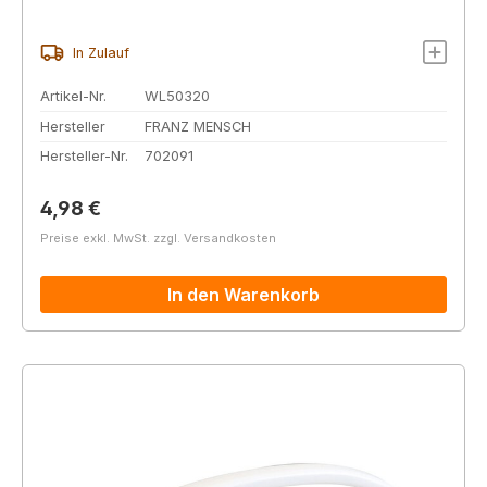
In Zulauf
Artikel-Nr.
WL50320
Hersteller
FRANZ MENSCH
Hersteller-Nr.
702091
Regulärer Preis:
4,98 €
Preise exkl. MwSt. zzgl. Versandkosten
In den Warenkorb