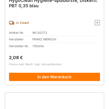
HygoClean Hygiene-Spülbürste, Diskettf.
PBT 0,35 blau
In Zulauf
Artikel-Nr.
WL50273
Hersteller
FRANZ MENSCH
Hersteller-Nr.
700606
Regulärer Preis:
2,08 €
Preise exkl. MwSt. zzgl. Versandkosten
In den Warenkorb