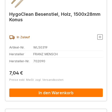
HygoClean Besenstiel, Holz, 1500x28mm
Konus
In Zulauf
Artikel-Nr.
WL50319
Hersteller
FRANZ MENSCH
Hersteller-Nr.
702090
Regulärer Preis:
7,04 €
Preise exkl. MwSt. zzgl. Versandkosten
In den Warenkorb