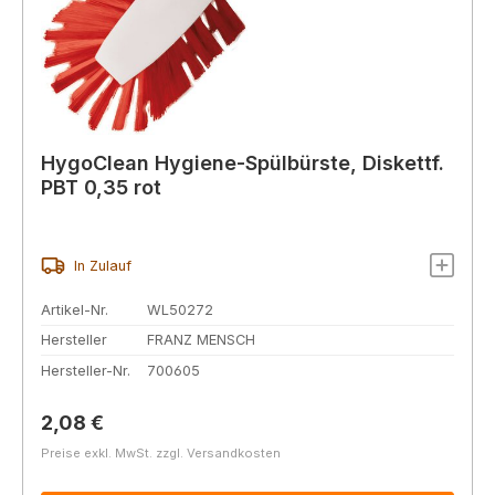
HygoClean Hygiene-Spülbürste, Diskettf.
PBT 0,35 rot
In Zulauf
Artikel-Nr.
WL50272
Hersteller
FRANZ MENSCH
Hersteller-Nr.
700605
Regulärer Preis:
2,08 €
Preise exkl. MwSt. zzgl. Versandkosten