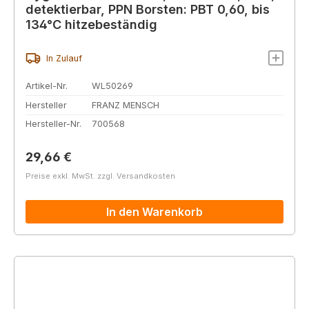
detektierbar, PPN Borsten: PBT 0,60, bis
134°C hitzebeständig
In Zulauf
Artikel-Nr.
WL50269
Hersteller
FRANZ MENSCH
Hersteller-Nr.
700568
Regulärer Preis:
29,66 €
Preise exkl. MwSt. zzgl. Versandkosten
In den Warenkorb