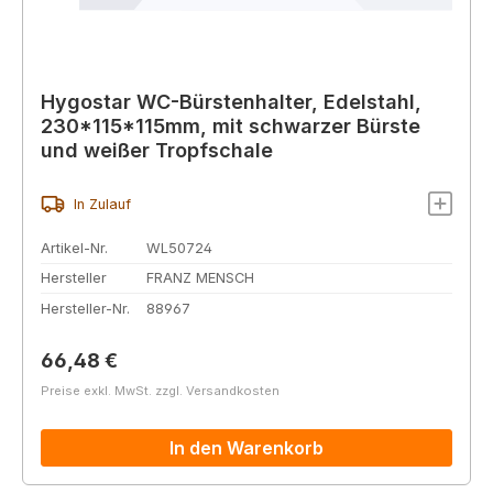
Hygostar WC-Bürstenhalter, Edelstahl,
230*115*115mm, mit schwarzer Bürste
und weißer Tropfschale
In Zulauf
Artikel-Nr.
WL50724
Hersteller
FRANZ MENSCH
Hersteller-Nr.
88967
Regulärer Preis:
66,48 €
Preise exkl. MwSt. zzgl. Versandkosten
In den Warenkorb