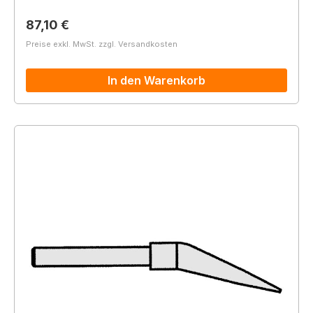
Regulärer Preis:
87,10 €
Preise exkl. MwSt. zzgl. Versandkosten
In den Warenkorb