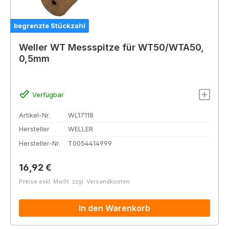
begrenzte Stückzahl
Weller WT Messspitze für WT50/WTA50,
0,5mm
Verfügbar
Artikel-Nr.
WL17118
Hersteller
WELLER
Hersteller-Nr.
T0054414999
Regulärer Preis:
16,92 €
Preise exkl. MwSt. zzgl. Versandkosten
In den Warenkorb