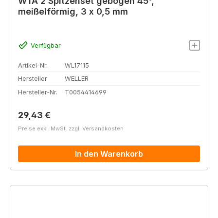
WTA 2 Spitzenset gebogen 45°,
meißelförmig, 3 x 0,5 mm
Verfügbar
Artikel-Nr.
WL17115
Hersteller
WELLER
Hersteller-Nr.
T0054414699
Regulärer Preis:
29,43 €
Preise exkl. MwSt. zzgl. Versandkosten
In den Warenkorb