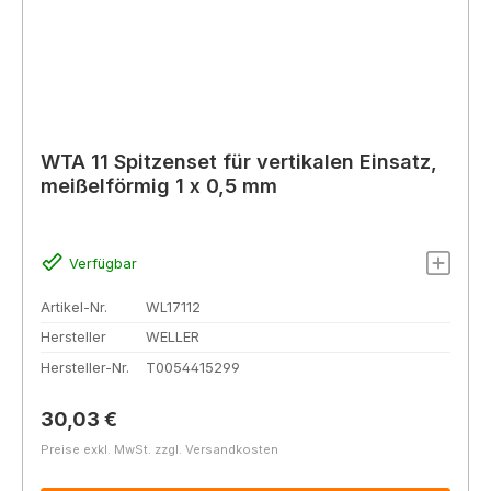
WTA 11 Spitzenset für vertikalen Einsatz,
meißelförmig 1 x 0,5 mm
Verfügbar
Artikel-Nr.
WL17112
Hersteller
WELLER
Hersteller-Nr.
T0054415299
Regulärer Preis:
30,03 €
Preise exkl. MwSt. zzgl. Versandkosten