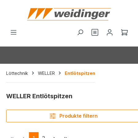
alt springen
Ware
Löttechnik
WELLER
Entlötspitzen
WELLER Entlötspitzen
Produkte filtern
Seite
Seite