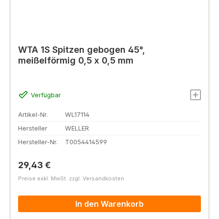
WTA 1S Spitzen gebogen 45°,
meißelförmig 0,5 x 0,5 mm
Verfügbar
Artikel-Nr.
WL17114
Hersteller
WELLER
Hersteller-Nr.
T0054414599
Regulärer Preis:
29,43 €
Preise exkl. MwSt. zzgl. Versandkosten
In den Warenkorb