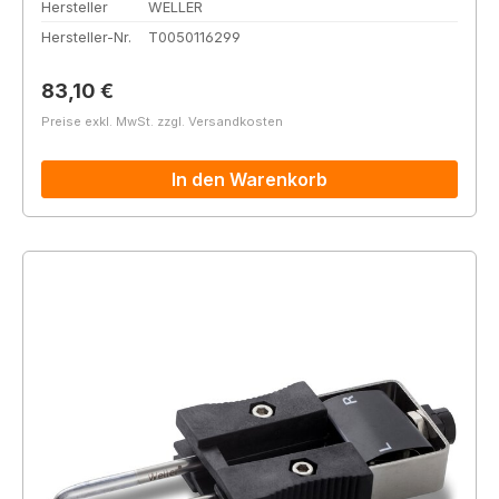
Hersteller
WELLER
Hersteller-Nr.
T0050116299
Regulärer Preis:
83,10 €
Preise exkl. MwSt. zzgl. Versandkosten
In den Warenkorb