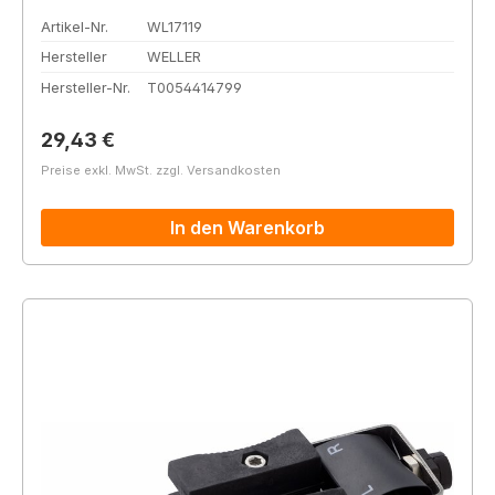
Artikel-Nr.
WL17119
Hersteller
WELLER
Hersteller-Nr.
T0054414799
Regulärer Preis:
29,43 €
Preise exkl. MwSt. zzgl. Versandkosten
In den Warenkorb