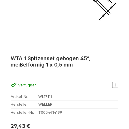
WTA 1 Spitzenset gebogen 45°,
meißelförmig 1 x 0,5 mm
Verfügbar
Artikel-Nr.
WL17111
Hersteller
WELLER
Hersteller-Nr.
T0054414199
Regulärer Preis:
29,43 €