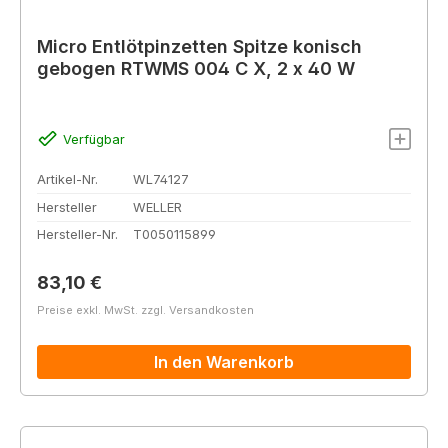
Micro Entlötpinzetten Spitze konisch
gebogen RTWMS 004 C X, 2 x 40 W
Verfügbar
Artikel-Nr.
WL74127
Hersteller
WELLER
Hersteller-Nr.
T0050115899
Regulärer Preis:
83,10 €
Preise exkl. MwSt. zzgl. Versandkosten
In den Warenkorb