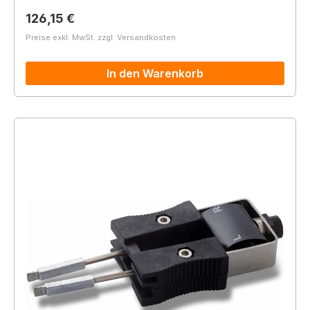
Regulärer Preis:
126,15 €
Preise exkl. MwSt. zzgl. Versandkosten
In den Warenkorb