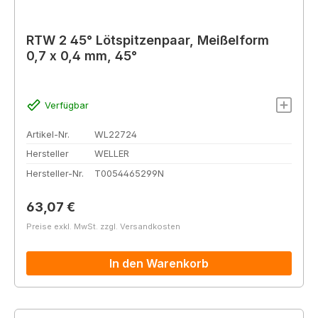
RTW 2 45° Lötspitzenpaar, Meißelform
0,7 x 0,4 mm, 45°
Verfügbar
Artikel-Nr.
WL22724
Hersteller
WELLER
Hersteller-Nr.
T0054465299N
Regulärer Preis:
63,07 €
Preise exkl. MwSt. zzgl. Versandkosten
In den Warenkorb