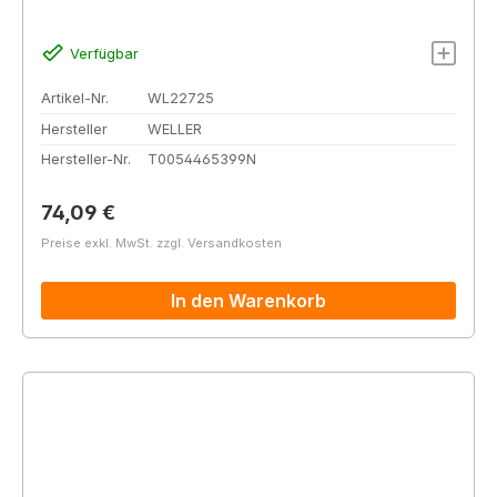
Verfügbar
Artikel-Nr.
WL22725
Hersteller
WELLER
Hersteller-Nr.
T0054465399N
Regulärer Preis:
74,09 €
Preise exkl. MwSt. zzgl. Versandkosten
In den Warenkorb