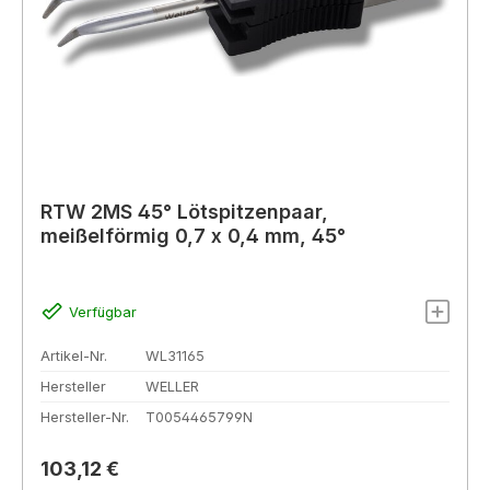
RTW 2MS 45° Lötspitzenpaar,
meißelförmig 0,7 x 0,4 mm, 45°
Verfügbar
Artikel-Nr.
WL31165
Hersteller
WELLER
Hersteller-Nr.
T0054465799N
Regulärer Preis:
103,12 €