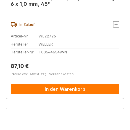
6 x 1,0 mm, 45°
In Zulauf
Artikel-Nr.
WL22726
Hersteller
WELLER
Hersteller-Nr.
T0054465499N
Regulärer Preis:
87,10 €
Preise exkl. MwSt. zzgl. Versandkosten
In den Warenkorb