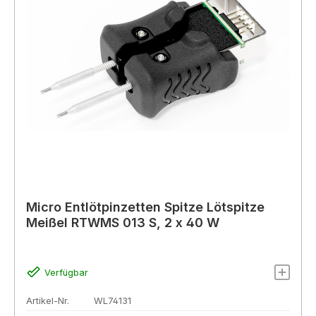
Micro Entlötpinzetten Spitze Lötspitze
Meißel RTWMS 013 S, 2 x 40 W
Verfügbar
Artikel-Nr.
WL74131