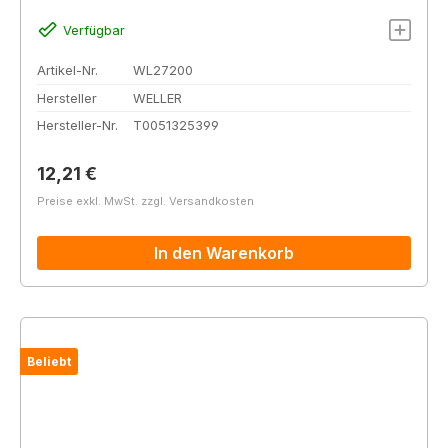
Verfügbar
Artikel-Nr.
WL27200
Hersteller
WELLER
Hersteller-Nr.
T0051325399
Regulärer Preis:
12,21 €
Preise exkl. MwSt. zzgl. Versandkosten
In den Warenkorb
Beliebt