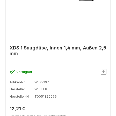
XDS 1 Saugdüse, Innen 1,4 mm, Außen 2,5
mm
Verfügbar
Artikel-Nr.
WL27197
Hersteller
WELLER
Hersteller-Nr.
T0051325099
Regulärer Preis:
12,21 €
Preise exkl. MwSt. zzgl. Versandkosten