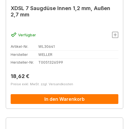
XDSL 7 Saugdüse Innen 1,2 mm, Außen
2,7 mm
Verfügbar
Artikel-Nr.
WL30641
Hersteller
WELLER
Hersteller-Nr.
T0051326599
Regulärer Preis:
18,62 €
Preise exkl. MwSt. zzgl. Versandkosten
In den Warenkorb