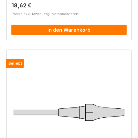
Regulärer Preis:
18,62 €
Preise exkl. MwSt. zzgl. Versandkosten
In den Warenkorb
Beliebt