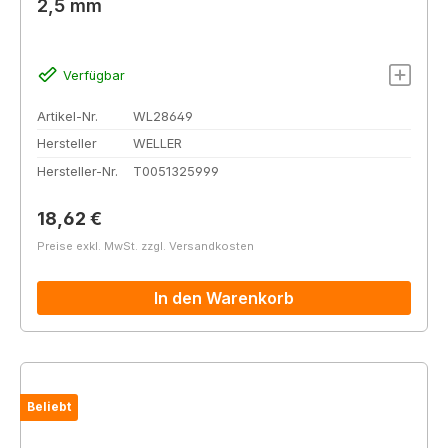
2,5 mm
Verfügbar
Artikel-Nr.
WL28649
Hersteller
WELLER
Hersteller-Nr.
T0051325999
Regulärer Preis:
18,62 €
Preise exkl. MwSt. zzgl. Versandkosten
In den Warenkorb
Beliebt