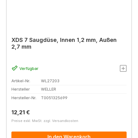
XDS 7 Saugdüse, Innen 1,2 mm, Außen
2,7 mm
Verfügbar
Artikel-Nr.
WL27203
Hersteller
WELLER
Hersteller-Nr.
T0051325699
Regulärer Preis:
12,21 €
Preise exkl. MwSt. zzgl. Versandkosten
In den Warenkorb