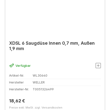
XDSL 6 Saugdüse Innen 0,7 mm, Außen
1,9 mm
Verfügbar
Artikel-Nr.
WL30640
Hersteller
WELLER
Hersteller-Nr.
T0051326499
Regulärer Preis:
18,62 €
Preise exkl. MwSt. zzgl. Versandkosten