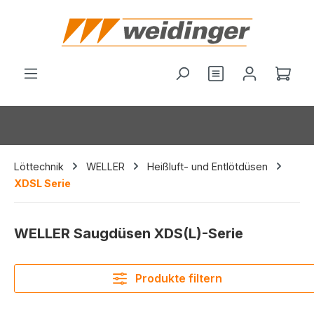
alt springen
Du hast 0 Produ
Ware
Löttechnik
WELLER
Heißluft- und Entlötdüsen
XDSL Serie
WELLER Saugdüsen XDS(L)-Serie
Produkte filtern