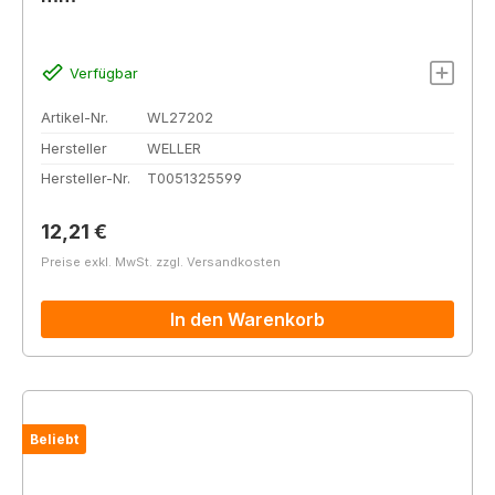
Verfügbar
Artikel-Nr.
WL27202
Hersteller
WELLER
Hersteller-Nr.
T0051325599
Regulärer Preis:
12,21 €
Preise exkl. MwSt. zzgl. Versandkosten
In den Warenkorb
Beliebt