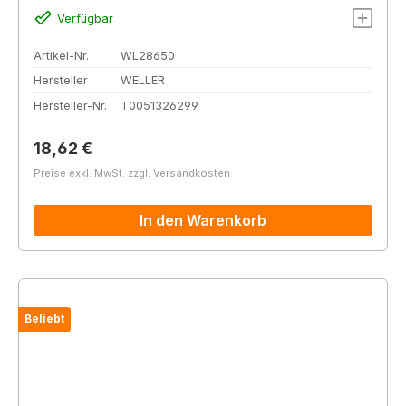
Verfügbar
Artikel-Nr.
WL28650
Hersteller
WELLER
Hersteller-Nr.
T0051326299
Regulärer Preis:
18,62 €
Preise exkl. MwSt. zzgl. Versandkosten
In den Warenkorb
Beliebt