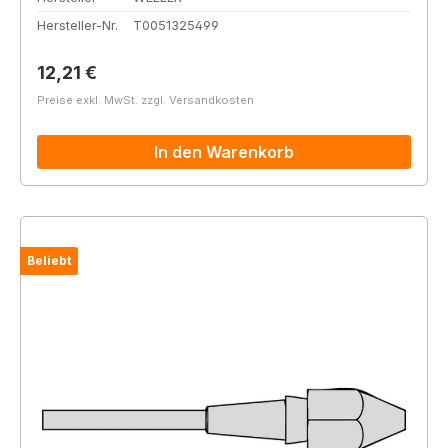
Hersteller-Nr.
T0051325499
Regulärer Preis:
12,21 €
Preise exkl. MwSt. zzgl. Versandkosten
In den Warenkorb
Beliebt