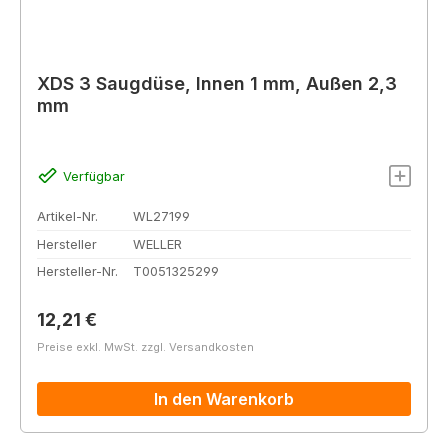
XDS 3 Saugdüse, Innen 1 mm, Außen 2,3
mm
Verfügbar
Artikel-Nr.
WL27199
Hersteller
WELLER
Hersteller-Nr.
T0051325299
Regulärer Preis:
12,21 €
Preise exkl. MwSt. zzgl. Versandkosten
In den Warenkorb