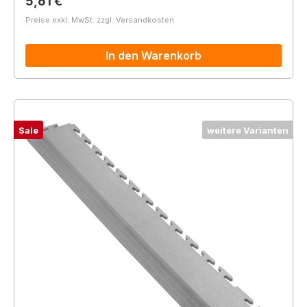
Regulärer Preis:
5,61 €
Preise exkl. MwSt. zzgl. Versandkosten
In den Warenkorb
Sale
weitere Varianten