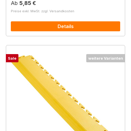
Regulärer Preis:
Ab
5,85 €
Preise exkl. MwSt. zzgl. Versandkosten
Details
Sale
weitere Varianten