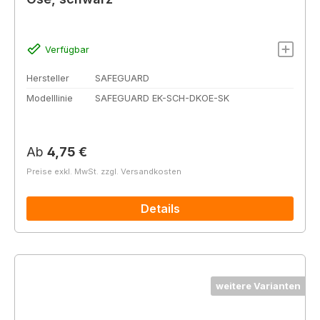
Verfügbar
Hersteller
SAFEGUARD
Modelllinie
SAFEGUARD EK-SCH-DKOE-SK
Regulärer Preis:
Ab
4,75 €
Preise exkl. MwSt. zzgl. Versandkosten
Details
weitere Varianten