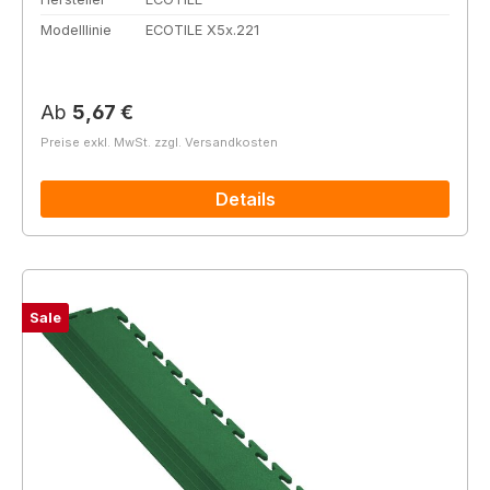
Modelllinie
ECOTILE X5x.221
Regulärer Preis:
Ab
5,67 €
Preise exkl. MwSt. zzgl. Versandkosten
Details
Sale