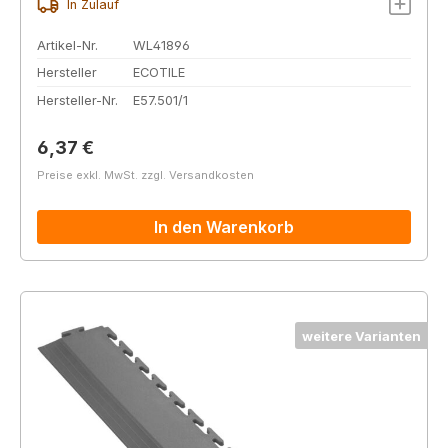
In Zulauf
Artikel-Nr.
WL41896
Hersteller
ECOTILE
Hersteller-Nr.
E57.501/1
Regulärer Preis:
6,37 €
Preise exkl. MwSt. zzgl. Versandkosten
In den Warenkorb
weitere Varianten