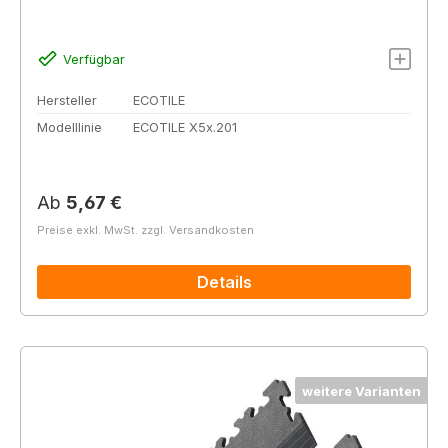
Verfügbar
Hersteller
ECOTILE
Modelllinie
ECOTILE X5x.201
Regulärer Preis:
Ab
5,67 €
Preise exkl. MwSt. zzgl. Versandkosten
Details
weitere Varianten