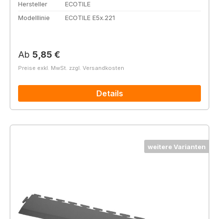
Hersteller
ECOTILE
Modelllinie
ECOTILE E5x.221
Regulärer Preis:
Ab
5,85 €
Preise exkl. MwSt. zzgl. Versandkosten
Details
weitere Varianten