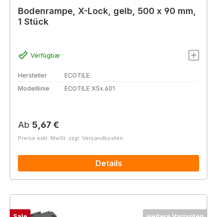
Bodenrampe, X-Lock, gelb, 500 x 90 mm,
1 Stück
Verfügbar
Hersteller
ECOTILE
Modelllinie
ECOTILE X5x.601
Regulärer Preis:
Ab
5,67 €
Preise exkl. MwSt. zzgl. Versandkosten
Details
Sale
weitere Varianten