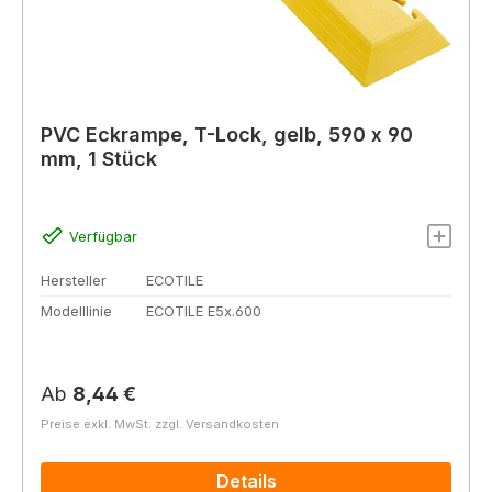
PVC Eckrampe, T-Lock, gelb, 590 x 90
mm, 1 Stück
Verfügbar
Hersteller
ECOTILE
Modelllinie
ECOTILE E5x.600
Regulärer Preis:
Ab
8,44 €
Preise exkl. MwSt. zzgl. Versandkosten
Details