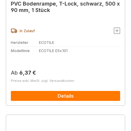
PVC Bodenrampe, T-Lock, schwarz, 500 x
90 mm, 1 Stück
In Zulauf
Hersteller
ECOTILE
Modelllinie
ECOTILE E5x.101
Regulärer Preis:
Ab
6,37 €
Preise exkl. MwSt. zzgl. Versandkosten
Details