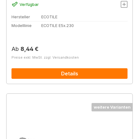
Verfügbar
Hersteller
ECOTILE
Modelllinie
ECOTILE E5x.230
Regulärer Preis:
Ab
8,44 €
Preise exkl. MwSt. zzgl. Versandkosten
Details
weitere Varianten