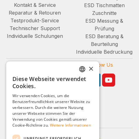
Kontakt & Service
ESD Tischmatten
Reparatur & Retouren
Zuschnitte
Testprodukt-Service
ESD Messung &
Technischer Support
Prüfung
Individuelle Schulungen
ESD Beratung &
Beurteilung
Individuelle Bedruckung
Zahlungsarten
Follow Us
×
Diese Webseite verwendet
GERMAN
Cookies.
ENGLISH
Wir verwenden Cookies, um die
Benutzerfreundlichkeit unserer Website zu
FRENCH
Geschäftskunden-Shop
verbessern. Durch die weitere Nutzung
ITALIAN
unserer Webseite stimmen Sie der
Alle Preise zzgl. MwSt.
Verwendung von Cookies gemäß unserer
DUTCH
Cookie-Richtlinie zu.
Weitere Informationen
POLISH
UNBEDINGT ERFORDERLICH