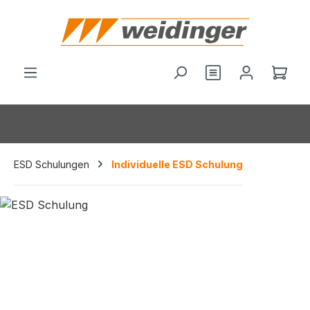
alt springen
Du hast 0 Produ
Ware
ESD Schulungen
Individuelle ESD Schulung