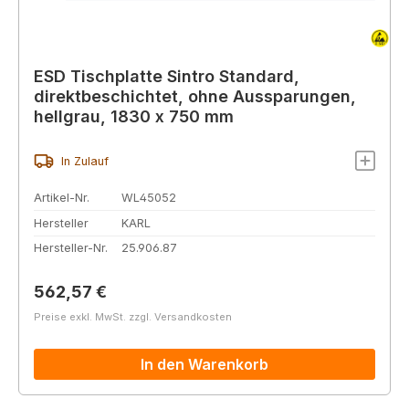
ESD Tischplatte Sintro Standard,
direktbeschichtet, ohne Aussparungen,
hellgrau, 1830 x 750 mm
In Zulauf
Artikel-Nr.
WL45052
Hersteller
KARL
Hersteller-Nr.
25.906.87
Regulärer Preis:
562,57 €
Preise exkl. MwSt. zzgl. Versandkosten
In den Warenkorb