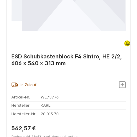
ESD Schubkastenblock F4 Sintro, HE 2/2,
606 x 540 x 313 mm
In Zulauf
Artikel-Nr.
WL73776
Hersteller
KARL
Hersteller-Nr.
28.015.70
Regulärer Preis:
562,57 €
Preise exkl. MwSt. zzgl. Versandkosten