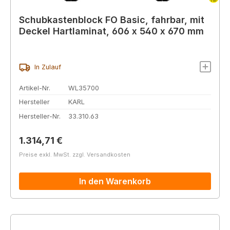
Schubkastenblock FO Basic, fahrbar, mit
Deckel Hartlaminat, 606 x 540 x 670 mm
In Zulauf
Artikel-Nr.
WL35700
Hersteller
KARL
Hersteller-Nr.
33.310.63
Regulärer Preis:
1.314,71 €
Preise exkl. MwSt. zzgl. Versandkosten
In den Warenkorb