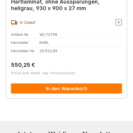
Hartlaminat, ohne Aussparungen,
hellgrau, 930 x 900 x 27 mm
In Zulauf
Artikel-Nr.
WL73798
Hersteller
KARL
Hersteller-Nr.
25.922.89
Regulärer Preis:
550,25 €
Preise exkl. MwSt. zzgl. Versandkosten
In den Warenkorb