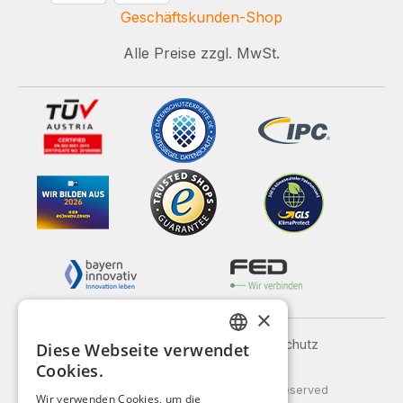
Geschäftskunden-Shop
Alle Preise zzgl. MwSt.
×
Impressum
AGB
Datenschutz
Diese Webseite verwendet
GERMAN
Versand und Zahlung
Cookies.
ENGLISH
© 2026 Weidinger GmbH, All Rights Reserved
Wir verwenden Cookies, um die