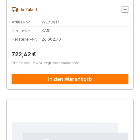
In Zulauf
Artikel-Nr.
WL70817
Hersteller
KARL
Hersteller-Nr.
26.002.70
Regulärer Preis:
722,42 €
Preise exkl. MwSt. zzgl. Versandkosten
In den Warenkorb