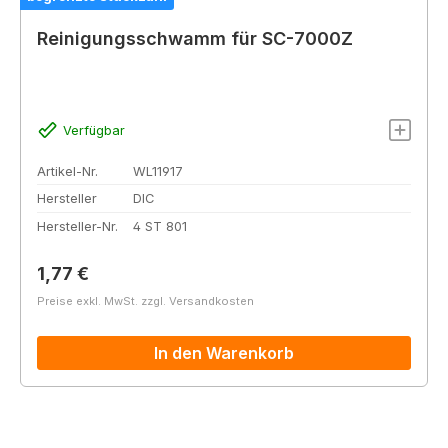
Reinigungsschwamm für SC-7000Z
Verfügbar
Artikel-Nr.
WL11917
Hersteller
DIC
Hersteller-Nr.
4 ST 801
Regulärer Preis:
1,77 €
Preise exkl. MwSt. zzgl. Versandkosten
In den Warenkorb