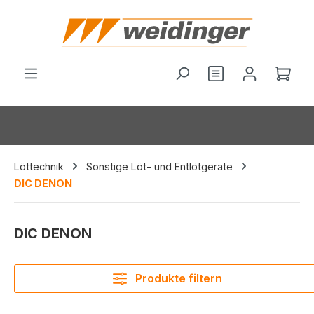
alt springen
Du hast 0 Produ
Ware
Löttechnik
Sonstige Löt- und Entlötgeräte
DIC DENON
DIC DENON
Produkte filtern