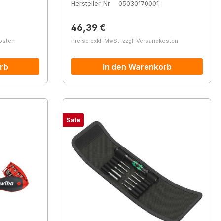
Hersteller-Nr.
05030170001
Regulärer Preis:
46,39 €
kosten
Preise exkl. MwSt. zzgl. Versandkosten
rb
In den Warenkorb
Sale