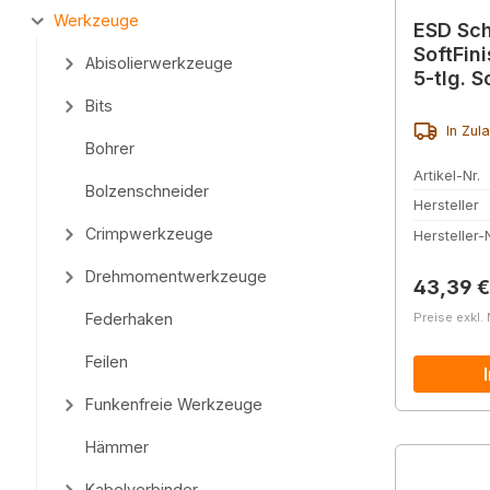
Werkzeuge
ESD Sch
SoftFin
Abisolierwerkzeuge
5-tlg. S
Bits
In Zul
Bohrer
Artikel-Nr.
Bolzenschneider
Hersteller
Crimpwerkzeuge
Hersteller-N
Drehmomentwerkzeuge
Reguläre
43,39 €
Preise exkl.
Federhaken
Feilen
Funkenfreie Werkzeuge
Hämmer
Kabelverbinder