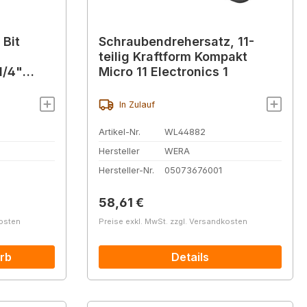
 Bit
Schraubendrehersatz, 11-
teilig Kraftform Kompakt
1/4"
Micro 11 Electronics 1
In Zulauf
Artikel-Nr.
WL44882
Hersteller
WERA
Hersteller-Nr.
05073676001
Regulärer Preis:
58,61 €
kosten
Preise exkl. MwSt. zzgl. Versandkosten
rb
Details