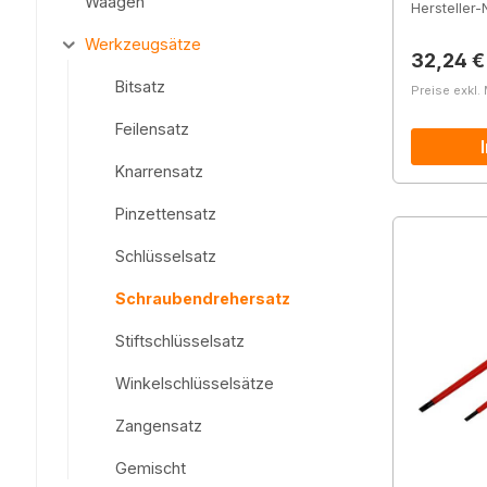
Waagen
Hersteller-N
Werkzeugsätze
Reguläre
32,24 €
Bitsatz
Preise exkl.
Feilensatz
Knarrensatz
Pinzettensatz
Schlüsselsatz
Schraubendrehersatz
Stiftschlüsselsatz
Winkelschlüsselsätze
Zangensatz
Gemischt