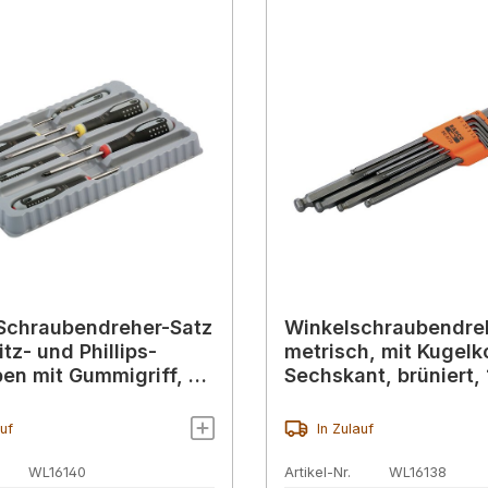
Schraubendreher-Satz
Winkelschraubendreh
itz- und Phillips-
metrisch, mit Kugelk
en mit Gummigriff, 6-
Sechskant, brüniert,
10 mm, 9-teilig
auf
In Zulauf
WL16140
Artikel-Nr.
WL16138