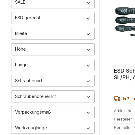
SALE
ESD gerecht
Breite
Höhe
Länge
ESD Sc
SL/PH, 6
Schraubenart
Schraubendreherart
In Zul
Artikel-Nr.
Verpackungsmaß
Hersteller
Werkzeuglänge
Hersteller-N