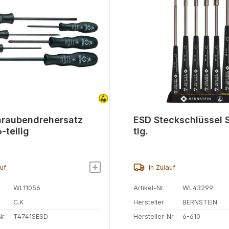
hraubendrehersatz
ESD Steckschlüssel S
-teilig
tlg.
auf
In Zulauf
WL11056
Artikel-Nr.
WL43299
C.K
Hersteller
BERNSTEIN
r.
T4741SESD
Hersteller-Nr.
6-610