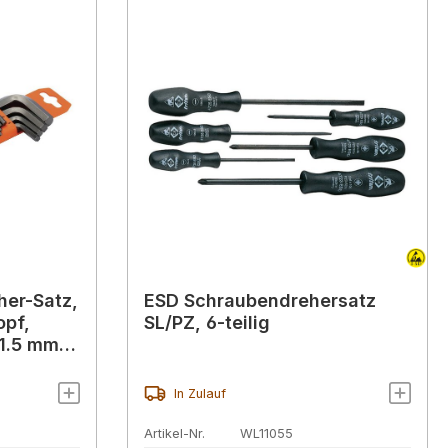
er-Satz,
ESD Schraubendrehersatz
opf,
SL/PZ, 6-teilig
 1.5 mm-
In Zulauf
Artikel-Nr.
WL11055