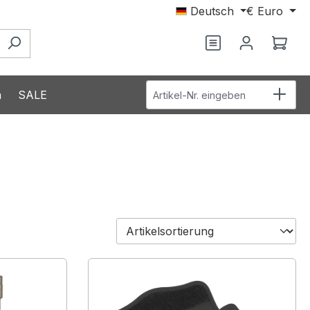
Deutsch
€
Euro
Du hast 0 Produ
Ware
Artikel-Nr. eingeben
n
SALE