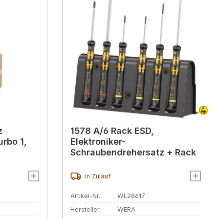
z
1578 A/6 Rack ESD,
rbo 1,
Elektroniker-
Schraubendrehersatz + Rack
In Zulauf
Artikel-Nr.
WL28617
Hersteller
WERA