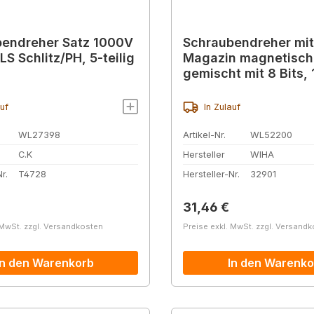
endreher Satz 1000V
Schraubendreher mit
LS Schlitz/PH, 5-teilig
Magazin magnetisch
gemischt mit 8 Bits, 
(32901)
auf
In Zulauf
WL27398
Artikel-Nr.
WL52200
C.K
Hersteller
WIHA
r.
T4728
Hersteller-Nr.
32901
r Preis:
Regulärer Preis:
31,46 €
 MwSt. zzgl. Versandkosten
Preise exkl. MwSt. zzgl. Versand
In den Warenkorb
In den Warenko