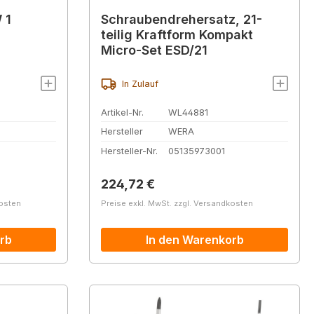
 1
Schraubendrehersatz, 21-
teilig Kraftform Kompakt
Micro-Set ESD/21
In Zulauf
Artikel-Nr.
WL44881
Hersteller
WERA
Hersteller-Nr.
05135973001
Regulärer Preis:
224,72 €
kosten
Preise exkl. MwSt. zzgl. Versandkosten
rb
In den Warenkorb