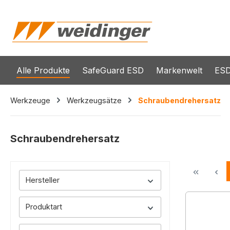
springen
Zur Hauptnavigation springen
Alle Produkte
SafeGuard ESD
Markenwelt
ESD
Werkzeuge
Werkzeugsätze
Schraubendrehersatz
Schraubendrehersatz
Hersteller
Produktart