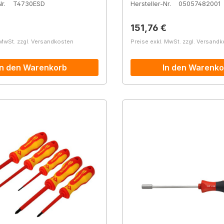
r.
T4730ESD
Hersteller-Nr.
05057482001
r Preis:
Regulärer Preis:
151,76 €
 MwSt. zzgl. Versandkosten
Preise exkl. MwSt. zzgl. Versand
In den Warenkorb
In den Warenko