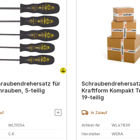
raubendrehersatz für
Schraubendrehersat
hrauben, 5-teilig
Kraftform Kompakt Tu
19-teilig
auf
In Zulauf
WL11054
Artikel-Nr.
WL47839
C.K
Hersteller
WERA