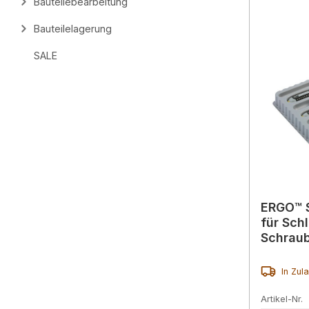
Bauteilebearbeitung
Bauteilelagerung
SALE
ERGO™ 
für Schl
Schraub
teilig
In Zul
Artikel-Nr.