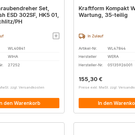
raubendreher Set,
Kraftform Kompakt W
ish ESD 302SF, HK5 01,
Wartung, 35-teilig
chlitz/PH
auf
In Zulauf
WL40841
Artikel-Nr.
WL47844
WIHA
Hersteller
WERA
r.
27252
Hersteller-Nr.
05135926001
r Preis:
Regulärer Preis:
155,30 €
 MwSt. zzgl. Versandkosten
Preise exkl. MwSt. zzgl. Versand
In den Warenkorb
In den Warenko