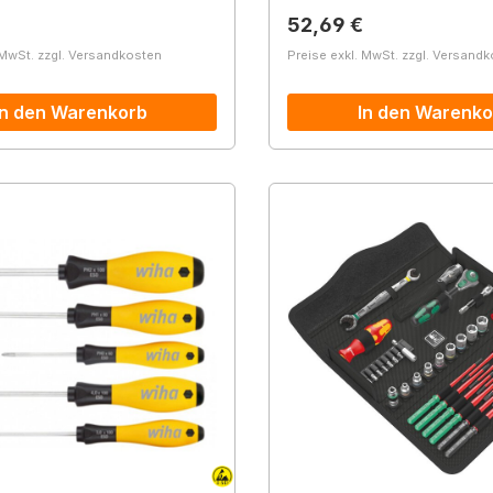
r Preis:
Regulärer Preis:
52,69 €
 MwSt. zzgl. Versandkosten
Preise exkl. MwSt. zzgl. Versand
In den Warenkorb
In den Warenko