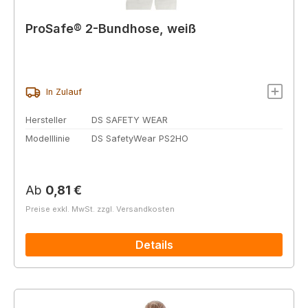
ProSafe® 2-Bundhose, weiß
In Zulauf
Hersteller
DS SAFETY WEAR
Modelllinie
DS SafetyWear PS2HO
Regulärer Preis:
Ab
0,81 €
Preise exkl. MwSt. zzgl. Versandkosten
Details