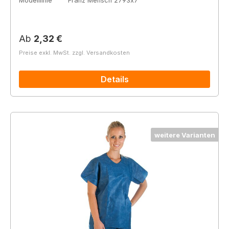
Modelllinie
Franz Mensch 2793x7
Regulärer Preis:
Ab
2,32 €
Preise exkl. MwSt. zzgl. Versandkosten
Details
weitere Varianten