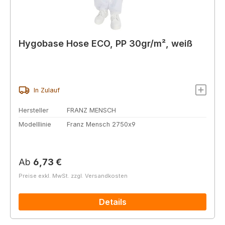
Hygobase Hose ECO, PP 30gr/m², weiß
In Zulauf
Hersteller
FRANZ MENSCH
Modelllinie
Franz Mensch 2750x9
Regulärer Preis:
Ab
6,73 €
Preise exkl. MwSt. zzgl. Versandkosten
Details