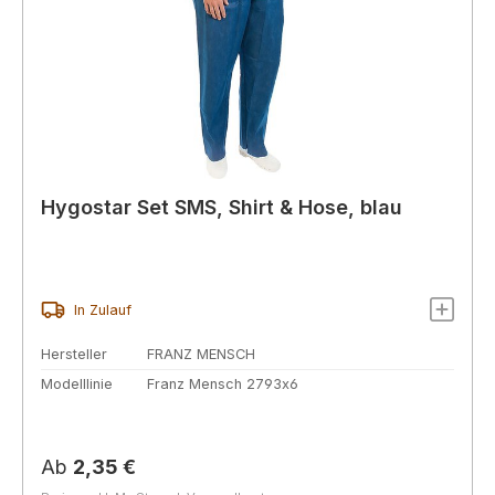
Hygostar Set SMS, Shirt & Hose, blau
In Zulauf
Hersteller
FRANZ MENSCH
Modelllinie
Franz Mensch 2793x6
Regulärer Preis:
Ab
2,35 €