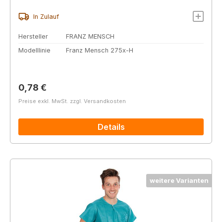
In Zulauf
Hersteller
FRANZ MENSCH
Modelllinie
Franz Mensch 275x-H
Regulärer Preis:
0,78 €
Preise exkl. MwSt. zzgl. Versandkosten
Details
weitere Varianten