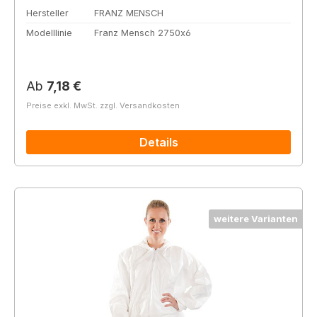
Hersteller
FRANZ MENSCH
Modelllinie
Franz Mensch 2750x6
Regulärer Preis:
Ab
7,18 €
Preise exkl. MwSt. zzgl. Versandkosten
Details
weitere Varianten