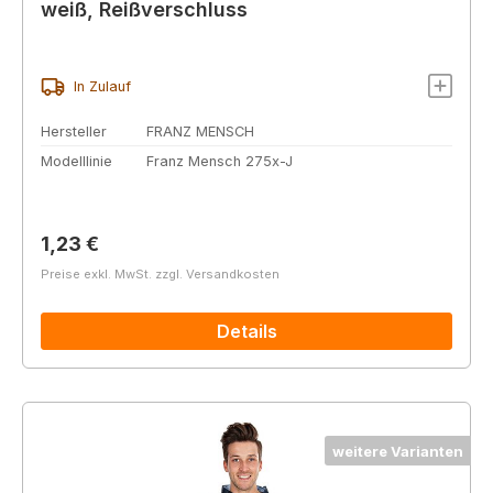
weiß, Reißverschluss
In Zulauf
Hersteller
FRANZ MENSCH
Modelllinie
Franz Mensch 275x-J
Regulärer Preis:
1,23 €
Preise exkl. MwSt. zzgl. Versandkosten
Details
weitere Varianten