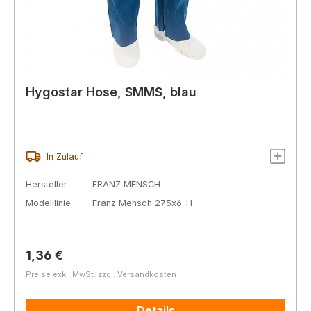
Hygostar Hose, SMMS, blau
In Zulauf
Hersteller
FRANZ MENSCH
Modelllinie
Franz Mensch 275x6-H
Regulärer Preis:
1,36 €
Preise exkl. MwSt. zzgl. Versandkosten
Details