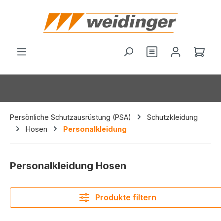
alt springen
Du hast 0 Produ
Ware
Persönliche Schutzausrüstung (PSA)
Schutzkleidung
Hosen
Personalkleidung
Personalkleidung Hosen
Produkte filtern