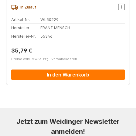
In Zulauf
Artikel-Nr.
WL50229
Hersteller
FRANZ MENSCH
Hersteller-Nr.
55346
Regulärer Preis:
35,79 €
Preise exkl. MwSt. zzgl. Versandkosten
In den Warenkorb
Jetzt zum Weidinger Newsletter
anmelden!