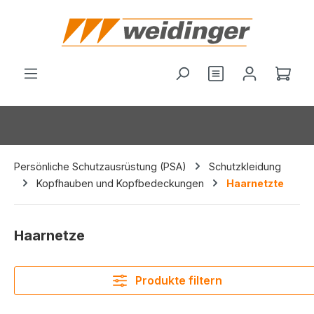
alt springen
Du hast 0 Produ
Ware
Persönliche Schutzausrüstung (PSA)
Schutzkleidung
Kopfhauben und Kopfbedeckungen
Haarnetzte
Haarnetze
Produkte filtern