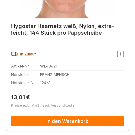
Hygostar Haarnetz weiß, Nylon, extra-
leicht, 144 Stück pro Pappscheibe
In Zulauf
Artikel-Nr.
WL48621
Hersteller
FRANZ MENSCH
Hersteller-Nr.
12461
Regulärer Preis:
13,01 €
Preise exkl. MwSt. zzgl. Versandkosten
In den Warenkorb