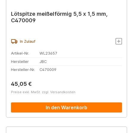
Lötspitze meißelförmig 5,5 x 1,5 mm,
C470009
In Zulauf
Artikel-Nr.
WL23657
Hersteller
JBC
Hersteller-Nr.
C470009
Regulärer Preis:
45,05 €
Preise exkl. MwSt. zzgl. Versandkosten
In den Warenkorb