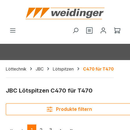
alt springen
Du hast 0 Produ
Ware
Löttechnik
JBC
Lötspitzen
C470 für T470
JBC Lötspitzen C470 für T470
Produkte filtern
Seite
Seite
Seite