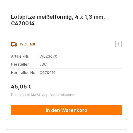
Lötspitze meißelförmig, 4 x 1,3 mm,
C470014
In Zulauf
Artikel-Nr.
WL23670
Hersteller
JBC
Hersteller-Nr.
C470014
Regulärer Preis:
45,05 €
Preise exkl. MwSt. zzgl. Versandkosten
In den Warenkorb