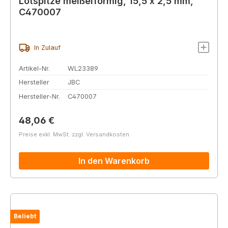
Lötspitze meißelförmig, 15,5 x 2,5 mm,
C470007
In Zulauf
Artikel-Nr.
WL23389
Hersteller
JBC
Hersteller-Nr.
C470007
Regulärer Preis:
48,06 €
Preise exkl. MwSt. zzgl. Versandkosten
In den Warenkorb
Beliebt