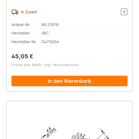
In Zulauf
Artikel-Nr.
WL23010
Hersteller
JBC
Hersteller-Nr.
C470004
Regulärer Preis:
45,05 €
Preise exkl. MwSt. zzgl. Versandkosten
In den Warenkorb