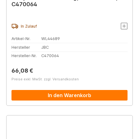
C470064
In Zulauf
Artikel-Nr.
WL44689
Hersteller
JBC
Hersteller-Nr.
C470064
Regulärer Preis:
66,08 €
Preise exkl. MwSt. zzgl. Versandkosten
In den Warenkorb