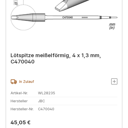
Lötspitze meißelförmig, 4 x 1,3 mm,
C470040
In Zulauf
Artikel-Nr.
WL28235
Hersteller
JBC
Hersteller-Nr.
C470040
Regulärer Preis:
45,05 €