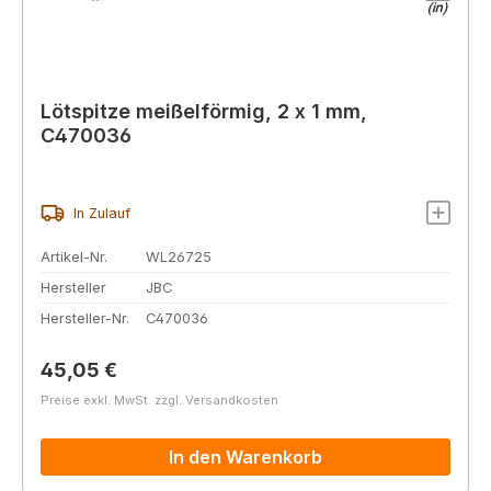
Lötspitze meißelförmig, 2 x 1 mm,
C470036
In Zulauf
Artikel-Nr.
WL26725
Hersteller
JBC
Hersteller-Nr.
C470036
Regulärer Preis:
45,05 €
Preise exkl. MwSt. zzgl. Versandkosten
In den Warenkorb