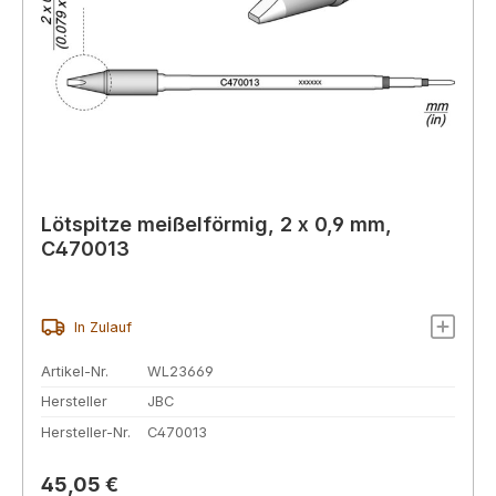
Lötspitze meißelförmig, 2 x 0,9 mm,
C470013
In Zulauf
Artikel-Nr.
WL23669
Hersteller
JBC
Hersteller-Nr.
C470013
Regulärer Preis:
45,05 €