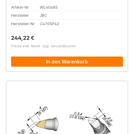
Artikel-Nr.
WL40685
Hersteller
JBC
Hersteller-Nr.
C470SP42
Regulärer Preis:
244,22 €
Preise exkl. MwSt. zzgl. Versandkosten
In den Warenkorb