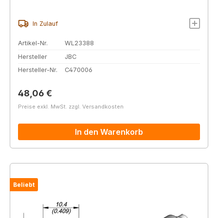
In Zulauf
Artikel-Nr.
WL23388
Hersteller
JBC
Hersteller-Nr.
C470006
Regulärer Preis:
48,06 €
Preise exkl. MwSt. zzgl. Versandkosten
In den Warenkorb
Beliebt