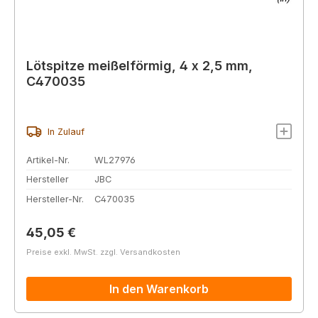
Lötspitze meißelförmig, 4 x 2,5 mm,
C470035
In Zulauf
Artikel-Nr.
WL27976
Hersteller
JBC
Hersteller-Nr.
C470035
Regulärer Preis:
45,05 €
Preise exkl. MwSt. zzgl. Versandkosten
In den Warenkorb