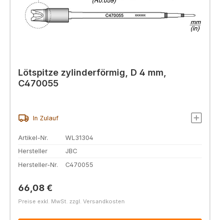
Lötspitze zylinderförmig, D 4 mm,
C470055
In Zulauf
Artikel-Nr.
WL31304
Hersteller
JBC
Hersteller-Nr.
C470055
Regulärer Preis:
66,08 €
Preise exkl. MwSt. zzgl. Versandkosten