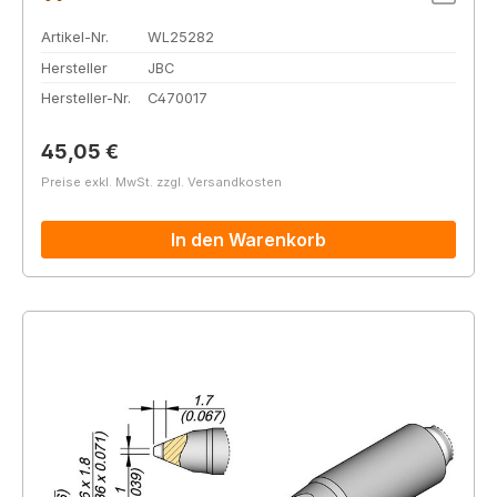
Artikel-Nr.
WL25282
Hersteller
JBC
Hersteller-Nr.
C470017
Regulärer Preis:
45,05 €
Preise exkl. MwSt. zzgl. Versandkosten
In den Warenkorb