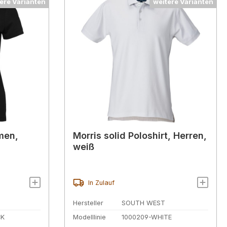
ere Varianten
weitere Varianten
men,
Morris solid Poloshirt, Herren,
weiß
In Zulauf
Hersteller
SOUTH WEST
CK
Modelllinie
1000209-WHITE