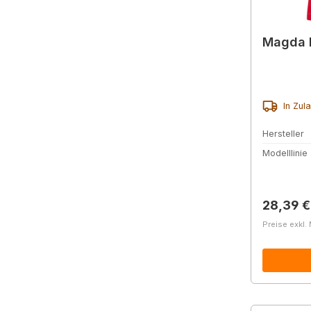
Magda P
In Zul
Hersteller
Modelllinie
Reguläre
28,39 €
Preise exkl.