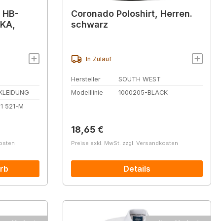
- HB-
Coronado Poloshirt, Herren.
4KA,
schwarz
In Zulauf
Hersteller
SOUTH WEST
KLEIDUNG
Modelllinie
1000205-BLACK
11 521-M
Regulärer Preis:
18,65 €
kosten
Preise exkl. MwSt. zzgl. Versandkosten
rb
Details