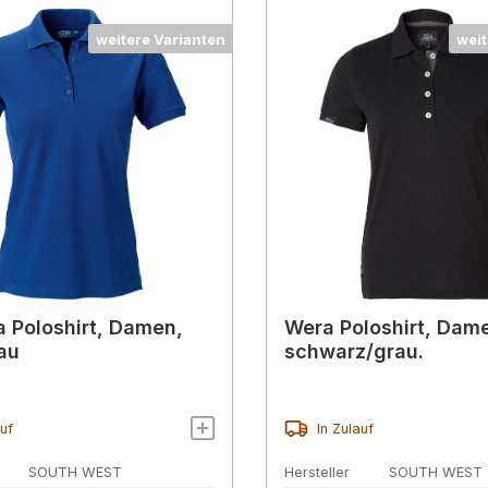
weitere Varianten
weit
a Poloshirt, Damen,
Wera Poloshirt, Dam
lau
schwarz/grau.
auf
In Zulauf
SOUTH WEST
Hersteller
SOUTH WEST