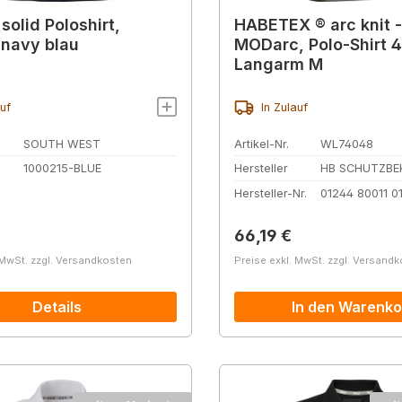
solid Poloshirt,
HABETEX ® arc knit 
 navy blau
MODarc, Polo-Shirt 
Langarm M
auf
In Zulauf
SOUTH WEST
Artikel-Nr.
WL74048
1000215-BLUE
Hersteller
HB SCHUTZBE
Hersteller-Nr.
01244 80011 0
r Preis:
Regulärer Preis:
66,19 €
 MwSt. zzgl. Versandkosten
Preise exkl. MwSt. zzgl. Versand
Details
In den Warenko