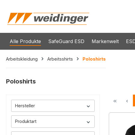
springen
Zur Hauptnavigation springen
Alle Produkte
SafeGuard ESD
Markenwelt
ESD
Arbeitskleidung
Arbeitsshirts
Poloshirts
Poloshirts
Hersteller
Produktart