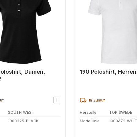
oloshirt, Damen,
190 Poloshirt, Herren
z
auf
In Zulauf
SOUTH WEST
Hersteller
TOP SWEDE
1000325-BLACK
Modelllinie
1000672-WHI