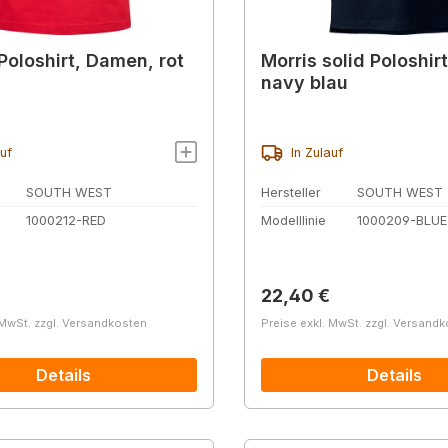
oloshirt, Damen, rot
Morris solid Poloshir
navy blau
auf
In Zulauf
SOUTH WEST
Hersteller
SOUTH WEST
1000212-RED
Modelllinie
1000209-BLUE
r Preis:
Regulärer Preis:
22,40 €
 MwSt. zzgl. Versandkosten
Preise exkl. MwSt. zzgl. Versand
Details
Details