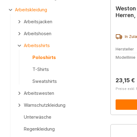
Weston 
Arbeitskleidung
Herren,
Arbeitsjacken
Arbeitshosen
In Zul
Arbeitsshirts
Hersteller
Poloshirts
Modelllinie
T-Shirts
Reguläre
23,15 €
Sweatshirts
Preise exkl.
Arbeitswesten
Warnschutzkleidung
Unterwäsche
Regenkleidung