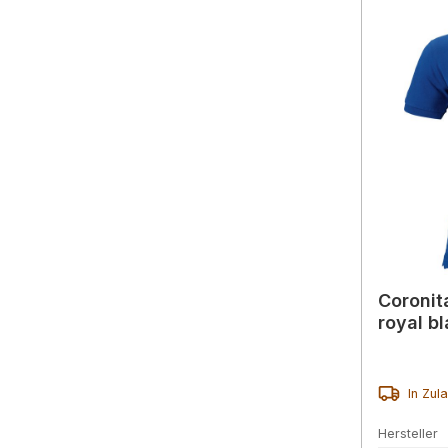
Coronit
royal b
In Zul
Hersteller