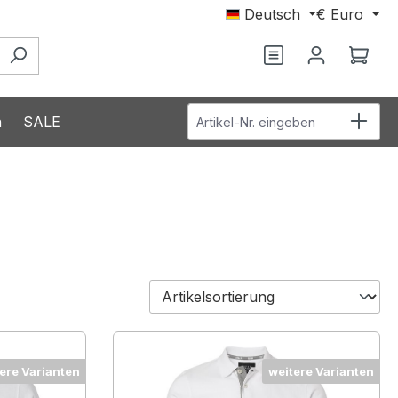
Deutsch
€
Euro
Du hast 0 Produ
Ware
Artikel-Nr. eingeben
n
SALE
ere Varianten
weitere Varianten