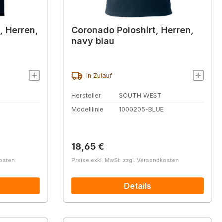
t, Herren,
Coronado Poloshirt, Herren,
navy blau
In Zulauf
Hersteller
SOUTH WEST
Modelllinie
1000205-BLUE
Regulärer Preis:
18,65 €
kosten
Preise exkl. MwSt. zzgl. Versandkosten
Details