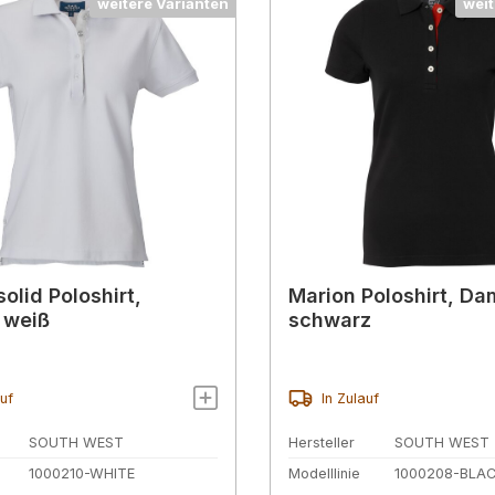
weitere Varianten
weit
olid Poloshirt,
Marion Poloshirt, Da
 weiß
schwarz
auf
In Zulauf
SOUTH WEST
Hersteller
SOUTH WEST
1000210-WHITE
Modelllinie
1000208-BLA