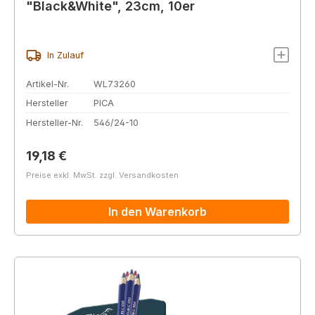
"Black&White", 23cm, 10er
In Zulauf
Artikel-Nr.
WL73260
Hersteller
PICA
Hersteller-Nr.
546/24-10
Regulärer Preis:
19,18 €
Preise exkl. MwSt. zzgl. Versandkosten
In den Warenkorb