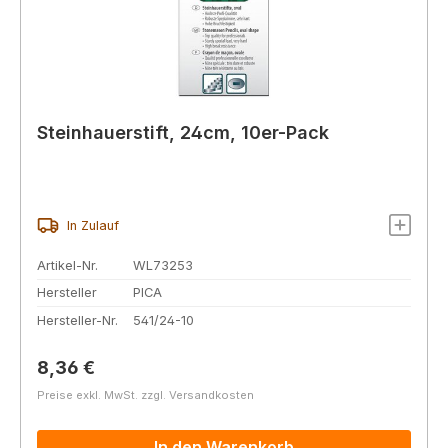
Steinhauerstift, 24cm, 10er-Pack
In Zulauf
Artikel-Nr.
WL73253
Hersteller
PICA
Hersteller-Nr.
541/24-10
Regulärer Preis:
8,36 €
Preise exkl. MwSt. zzgl. Versandkosten
In den Warenkorb