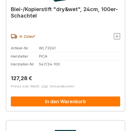
Blei-/Kopierstift "dry&wet", 24cm, 100er-
Schachtel
In Zulauf
Artikel-Nr.
WL73261
Hersteller
PICA
Hersteller-Nr.
547/24-100
Regulärer Preis:
127,28 €
Preise exkl. MwSt. zzgl. Versandkosten
In den Warenkorb