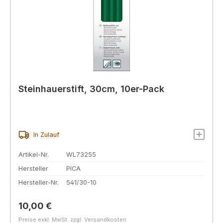
Steinhauerstift, 30cm, 10er-Pack
In Zulauf
Artikel-Nr.
WL73255
Hersteller
PICA
Hersteller-Nr.
541/30-10
Regulärer Preis:
10,00 €
Preise exkl. MwSt. zzgl. Versandkosten