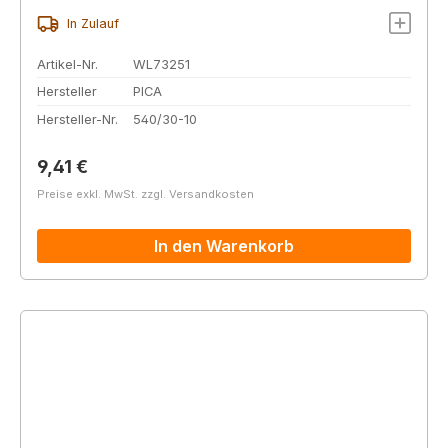
In Zulauf
Artikel-Nr.
WL73251
Hersteller
PICA
Hersteller-Nr.
540/30-10
Regulärer Preis:
9,41 €
Preise exkl. MwSt. zzgl. Versandkosten
In den Warenkorb