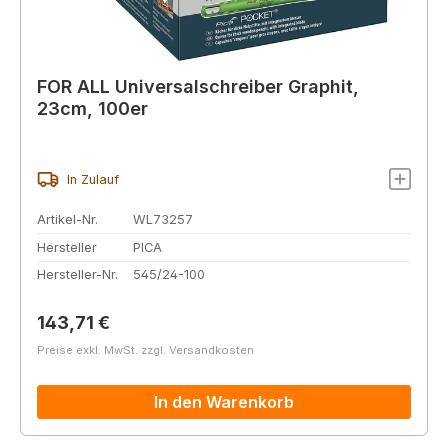
FOR ALL Universalschreiber Graphit,
23cm, 100er
In Zulauf
Artikel-Nr.
WL73257
Hersteller
PICA
Hersteller-Nr.
545/24-100
Regulärer Preis:
143,71 €
Preise exkl. MwSt. zzgl. Versandkosten
In den Warenkorb