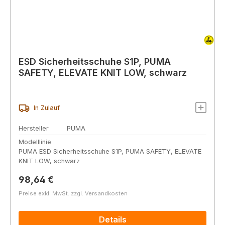
ESD Sicherheitsschuhe S1P, PUMA
SAFETY, ELEVATE KNIT LOW, schwarz
In Zulauf
Hersteller
PUMA
Modelllinie
PUMA ESD Sicherheitsschuhe S1P, PUMA SAFETY, ELEVATE
KNIT LOW, schwarz
Regulärer Preis:
98,64 €
Preise exkl. MwSt. zzgl. Versandkosten
Details