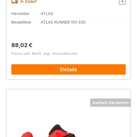
In Zulauf
Hersteller
ATLAS
Modelllinie
ATLAS RUNNER 155 ESD
Regulärer Preis:
88,02 €
Preise exkl. MwSt. zzgl. Versandkosten
Details
weitere Varianten