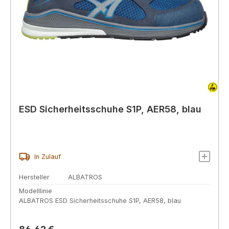
ESD Sicherheitsschuhe S1P, AER58, blau
In Zulauf
Hersteller
ALBATROS
Modelllinie
ALBATROS ESD Sicherheitsschuhe S1P, AER58, blau
Regulärer Preis: