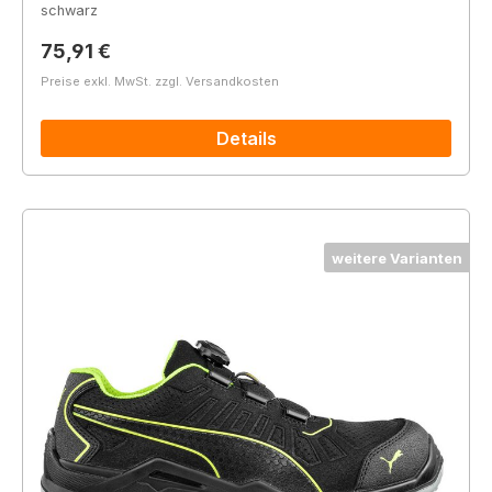
schwarz
Regulärer Preis:
75,91 €
Preise exkl. MwSt. zzgl. Versandkosten
Details
weitere Varianten