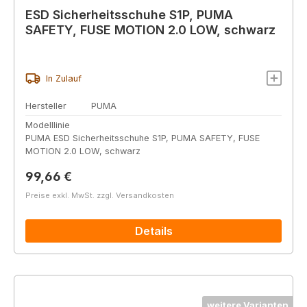
ESD Sicherheitsschuhe S1P, PUMA
SAFETY, FUSE MOTION 2.0 LOW, schwarz
In Zulauf
Hersteller
PUMA
Modelllinie
PUMA ESD Sicherheitsschuhe S1P, PUMA SAFETY, FUSE
MOTION 2.0 LOW, schwarz
Regulärer Preis:
99,66 €
Preise exkl. MwSt. zzgl. Versandkosten
Details
weitere Varianten