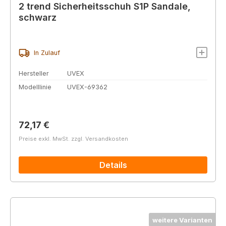
2 trend Sicherheitsschuh S1P Sandale,
schwarz
In Zulauf
Hersteller
UVEX
Modelllinie
UVEX-69362
Regulärer Preis:
72,17 €
Preise exkl. MwSt. zzgl. Versandkosten
Details
weitere Varianten