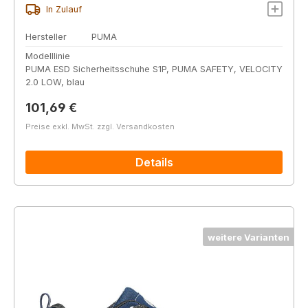
In Zulauf
Hersteller
PUMA
Modelllinie
PUMA ESD Sicherheitsschuhe S1P, PUMA SAFETY, VELOCITY
2.0 LOW, blau
Regulärer Preis:
101,69 €
Preise exkl. MwSt. zzgl. Versandkosten
Details
weitere Varianten