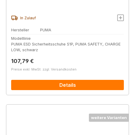
In Zulauf
Hersteller
PUMA
Modelllinie
PUMA ESD Sicherheitsschuhe S1P, PUMA SAFETY, CHARGE
LOW, schwarz
Regulärer Preis:
107,79 €
Preise exkl. MwSt. zzgl. Versandkosten
Details
weitere Varianten