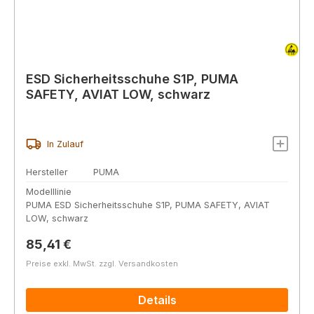
ESD Sicherheitsschuhe S1P, PUMA
SAFETY, AVIAT LOW, schwarz
In Zulauf
Hersteller
PUMA
Modelllinie
PUMA ESD Sicherheitsschuhe S1P, PUMA SAFETY, AVIAT
LOW, schwarz
Regulärer Preis:
85,41 €
Preise exkl. MwSt. zzgl. Versandkosten
Details