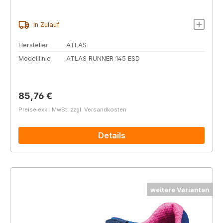
In Zulauf
Hersteller
ATLAS
Modelllinie
ATLAS RUNNER 145 ESD
Regulärer Preis:
85,76 €
Preise exkl. MwSt. zzgl. Versandkosten
Details
weitere Varianten