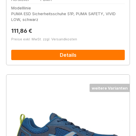
Modelllinie
PUMA ESD Sicherheitsschuhe S1P, PUMA SAFETY, VIVID
LOW, schwarz
Regulärer Preis:
111,86 €
Preise exkl. MwSt. zzgl. Versandkosten
Details
weitere Varianten