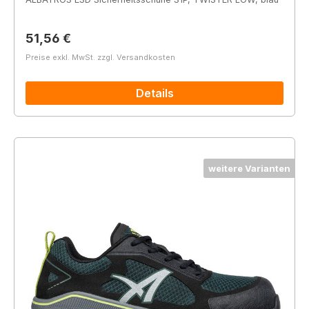
Regulärer Preis:
51,56 €
Preise exkl. MwSt. zzgl. Versandkosten
Details
weitere Varianten