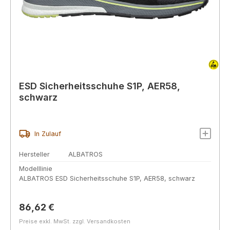
ESD Sicherheitsschuhe S1P, AER58,
schwarz
In Zulauf
Hersteller
ALBATROS
Modelllinie
ALBATROS ESD Sicherheitsschuhe S1P, AER58, schwarz
Regulärer Preis:
86,62 €
Preise exkl. MwSt. zzgl. Versandkosten