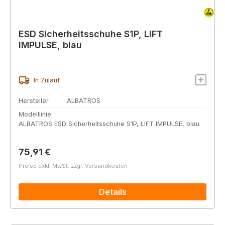
ESD Sicherheitsschuhe S1P, LIFT
IMPULSE, blau
In Zulauf
Hersteller
ALBATROS
Modelllinie
ALBATROS ESD Sicherheitsschuhe S1P, LIFT IMPULSE, blau
Regulärer Preis:
75,91 €
Preise exkl. MwSt. zzgl. Versandkosten
Details