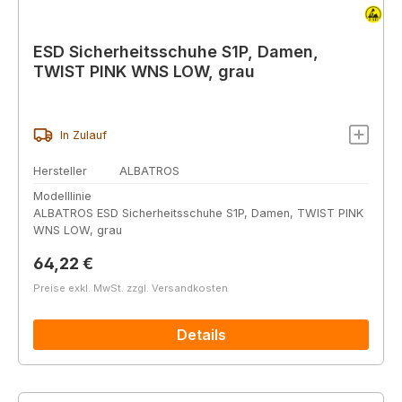
ESD Sicherheitsschuhe S1P, Damen,
TWIST PINK WNS LOW, grau
In Zulauf
Hersteller
ALBATROS
Modelllinie
ALBATROS ESD Sicherheitsschuhe S1P, Damen, TWIST PINK
WNS LOW, grau
Regulärer Preis:
64,22 €
Preise exkl. MwSt. zzgl. Versandkosten
Details