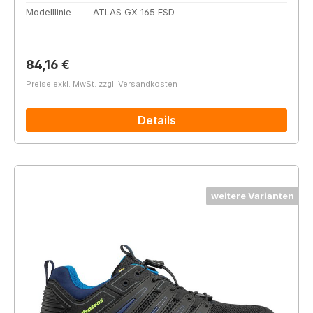
Modelllinie
ATLAS GX 165 ESD
Regulärer Preis:
84,16 €
Preise exkl. MwSt. zzgl. Versandkosten
Details
weitere Varianten