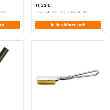
Regulärer Preis:
11,32 €
kosten
Preise exkl. MwSt. zzgl. Versandkosten
rb
In den Warenkorb