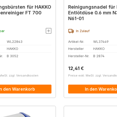
ngsbürsten für HAKKO
Reinigungsnadel fü
zenreiniger FT 700
Entlötdüse 0.6 mm N
N61-01
bar
In Zulauf
WL22843
Artikel-Nr.
WL37449
HAKKO
Hersteller
HAKKO
r.
B 3052
Hersteller-Nr.
B 2874
r Preis:
Regulärer Preis:
12,41 €
 MwSt. zzgl. Versandkosten
Preise exkl. MwSt. zzgl. Versand
In den Warenkorb
In den Warenko