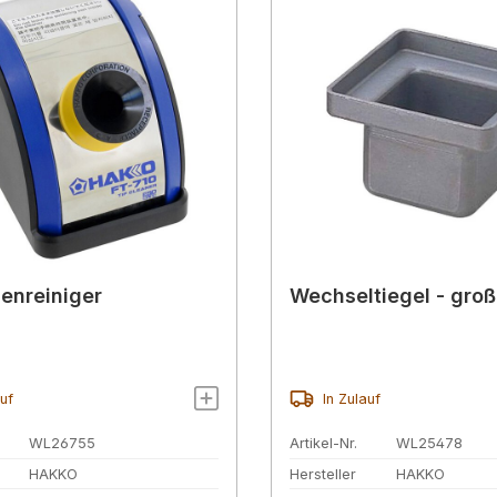
zenreiniger
Wechseltiegel - groß
auf
In Zulauf
WL26755
Artikel-Nr.
WL25478
HAKKO
Hersteller
HAKKO