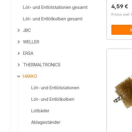
Reguläre
4,59 €
Löt- und Entlötstationen gesamt
Preise exkl.
Löt- und Entlötkolben gesamt
JBC
WELLER
ERSA
THERMALTRONICS
HAKKO
Löt- und Entlötstationen
Löt- und Entlötkolben
Lötbäder
Ablageständer