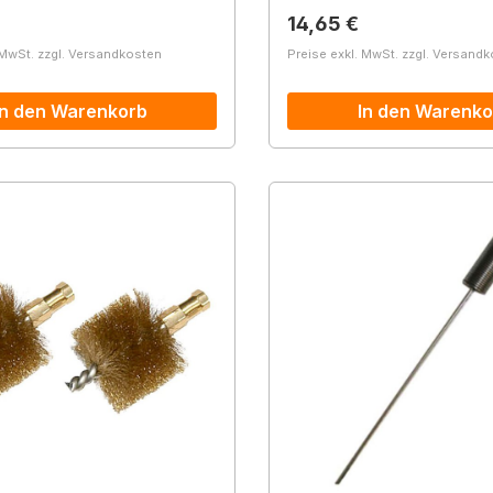
r Preis:
Regulärer Preis:
14,65 €
 MwSt. zzgl. Versandkosten
Preise exkl. MwSt. zzgl. Versand
In den Warenkorb
In den Warenko