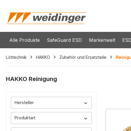
springen
Zur Hauptnavigation springen
Alle Produkte
SafeGuard ESD
Markenwelt
ESD
Löttechnik
HAKKO
Zubehör und Ersatzteile
Reinig
HAKKO Reinigung
Hersteller
Produktart