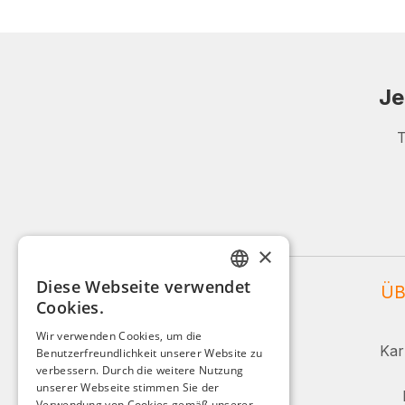
Je
T
×
Diese Webseite verwendet
WEIDINGER SERVICE
ÜB
GERMAN
Cookies.
ENGLISH
Service und Beratung:
Wir verwenden Cookies, um die
Kar
Benutzerfreundlichkeit unserer Website zu
FRENCH
+49 (0)8142 / 4289 - 300
verbessern. Durch die weitere Nutzung
ITALIAN
unserer Webseite stimmen Sie der
Mo-Fr, 08:00 - 16:00 Uhr
Verwendung von Cookies gemäß unserer