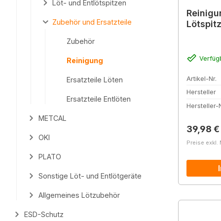
Löt- und Entlötspitzen
Reinigu
Zubehör und Ersatzteile
Lötspit
Zubehör
Verfüg
Reinigung
Artikel-Nr.
Ersatzteile Löten
Hersteller
Ersatzteile Entlöten
Hersteller-N
METCAL
Reguläre
39,98 €
OKI
Preise exkl.
PLATO
Sonstige Löt- und Entlötgeräte
Allgemeines Lötzubehör
ESD-Schutz