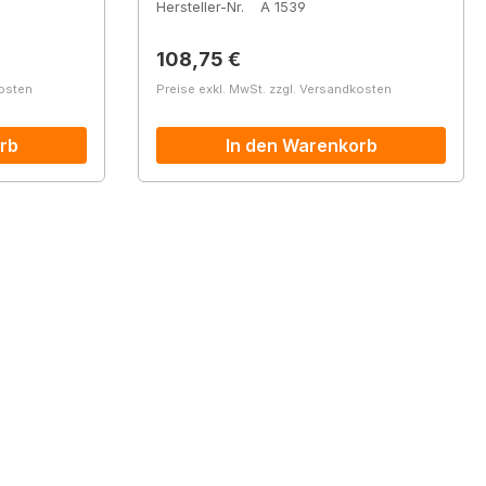
Hersteller-Nr.
A 1539
Regulärer Preis:
108,75 €
kosten
Preise exkl. MwSt. zzgl. Versandkosten
rb
In den Warenkorb