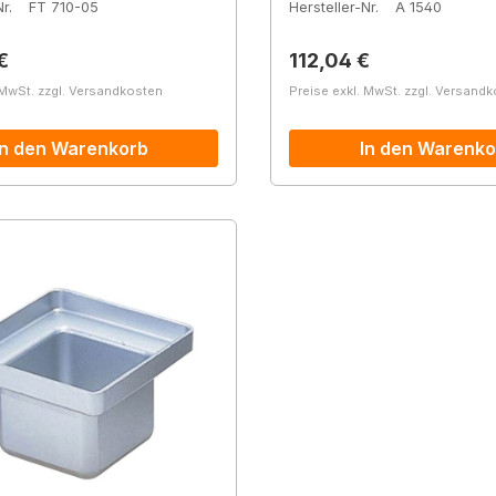
r.
FT 710-05
Hersteller-Nr.
A 1540
r Preis:
Regulärer Preis:
€
112,04 €
 MwSt. zzgl. Versandkosten
Preise exkl. MwSt. zzgl. Versand
In den Warenkorb
In den Warenko