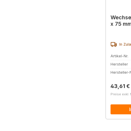
Wechsel
x 75 mm
In Zul
Artikel-Nr.
Hersteller
Hersteller-N
Reguläre
43,61 €
Preise exkl.