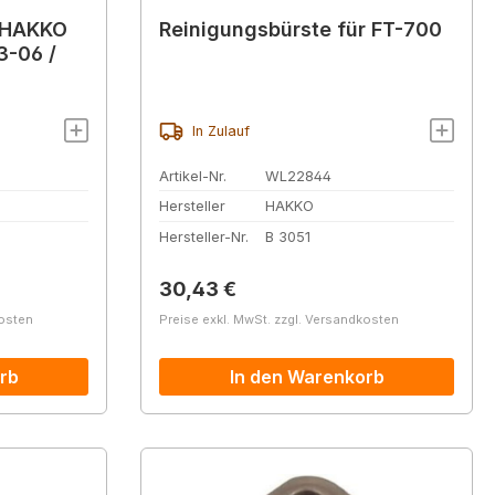
r HAKKO
Reinigungsbürste für FT-700
3-06 /
In Zulauf
Artikel-Nr.
WL22844
Hersteller
HAKKO
Hersteller-Nr.
B 3051
Regulärer Preis:
30,43 €
kosten
Preise exkl. MwSt. zzgl. Versandkosten
rb
In den Warenkorb