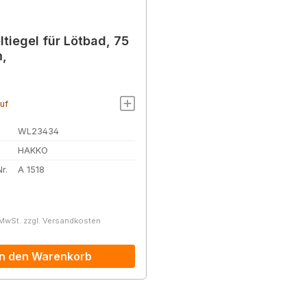
tiegel für Lötbad, 75
,
auf
WL23434
HAKKO
r.
A 1518
r Preis:
 MwSt. zzgl. Versandkosten
In den Warenkorb