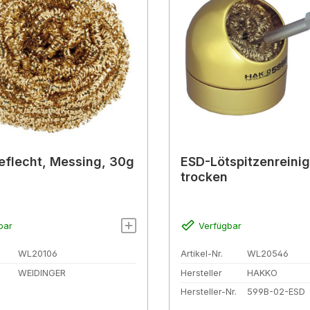
eflecht, Messing, 30g
ESD-Lötspitzenreinig
trocken
bar
Verfügbar
WL20106
Artikel-Nr.
WL20546
WEIDINGER
Hersteller
HAKKO
Hersteller-Nr.
599B-02-ESD