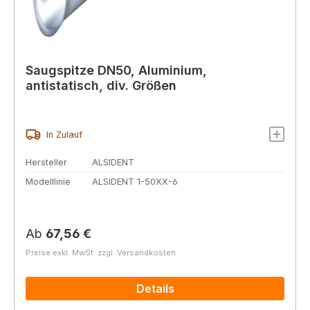
Saugspitze DN50, Aluminium,
antistatisch, div. Größen
In Zulauf
Hersteller
ALSIDENT
Modelllinie
ALSIDENT 1-50XX-6
Regulärer Preis:
Ab
67,56 €
Preise exkl. MwSt. zzgl. Versandkosten
Details