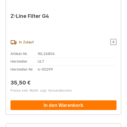
Z-Line Filter G4
In Zulauf
Artikel-Nr.
WL26804
Hersteller
ULT
Hersteller-Nr.
4-00299
Regulärer Preis:
35,50 €
Preise exkl. MwSt. zzgl. Versandkosten
In den Warenkorb