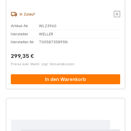
In Zulauf
Artikel-Nr.
WL23960
Hersteller
WELLER
Hersteller-Nr.
T0058735895N
Regulärer Preis:
299,35 €
Preise exkl. MwSt. zzgl. Versandkosten
In den Warenkorb