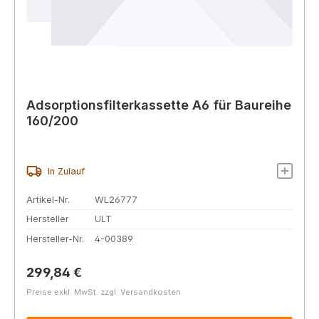
Adsorptionsfilterkassette A6 für Baureihe
160/200
In Zulauf
Artikel-Nr.
WL26777
Hersteller
ULT
Hersteller-Nr.
4-00389
Regulärer Preis:
299,84 €
Preise exkl. MwSt. zzgl. Versandkosten