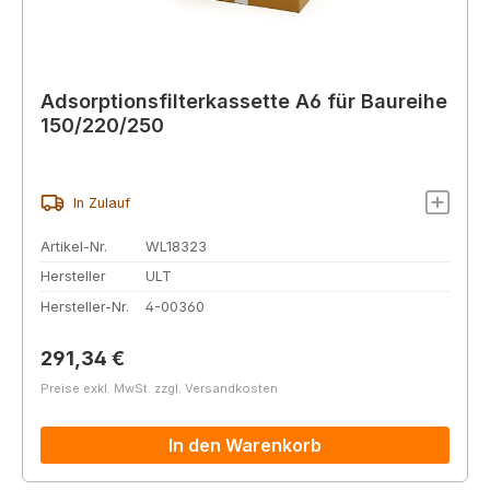
Adsorptionsfilterkassette A6 für Baureihe
150/220/250
In Zulauf
Artikel-Nr.
WL18323
Hersteller
ULT
Hersteller-Nr.
4-00360
Regulärer Preis:
291,34 €
Preise exkl. MwSt. zzgl. Versandkosten
In den Warenkorb