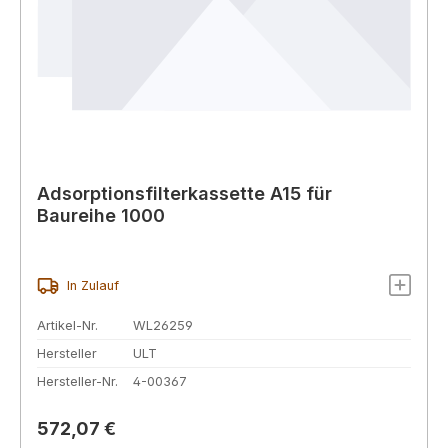
Adsorptionsfilterkassette A15 für
Baureihe 1000
In Zulauf
Artikel-Nr.
WL26259
Hersteller
ULT
Hersteller-Nr.
4-00367
Regulärer Preis:
572,07 €