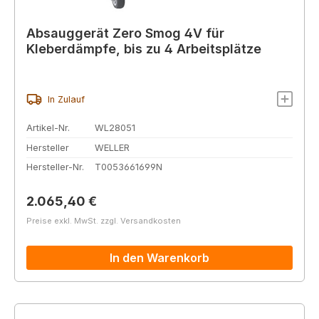
Absauggerät Zero Smog 4V für
Kleberdämpfe, bis zu 4 Arbeitsplätze
In Zulauf
Artikel-Nr.
WL28051
Hersteller
WELLER
Hersteller-Nr.
T0053661699N
Regulärer Preis:
2.065,40 €
Preise exkl. MwSt. zzgl. Versandkosten
In den Warenkorb