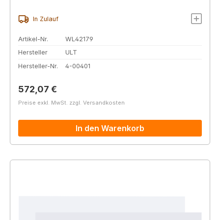
In Zulauf
Artikel-Nr.
WL42179
Hersteller
ULT
Hersteller-Nr.
4-00401
Regulärer Preis:
572,07 €
Preise exkl. MwSt. zzgl. Versandkosten
In den Warenkorb