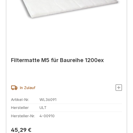
Filtermatte M5 für Baureihe 1200ex
In Zulauf
Artikel-Nr.
WL36091
Hersteller
ULT
Hersteller-Nr.
4-00910
Regulärer Preis:
45,29 €