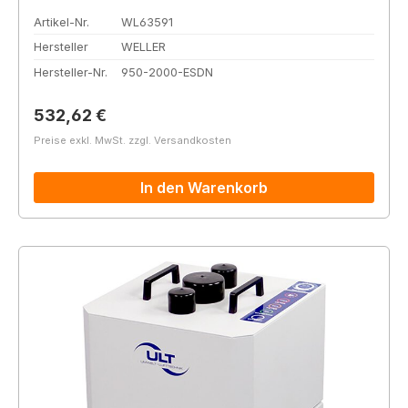
Artikel-Nr.
WL63591
Hersteller
WELLER
Hersteller-Nr.
950-2000-ESDN
Regulärer Preis:
532,62 €
Preise exkl. MwSt. zzgl. Versandkosten
In den Warenkorb