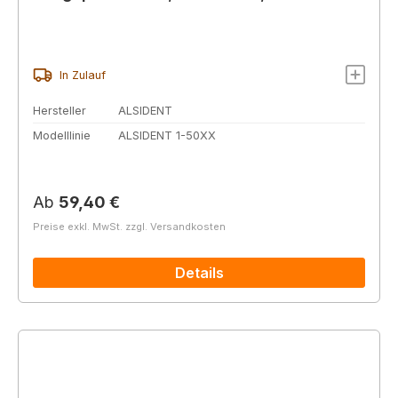
In Zulauf
Hersteller
ALSIDENT
Modelllinie
ALSIDENT 1-50XX
Regulärer Preis:
Ab
59,40 €
Preise exkl. MwSt. zzgl. Versandkosten
Details