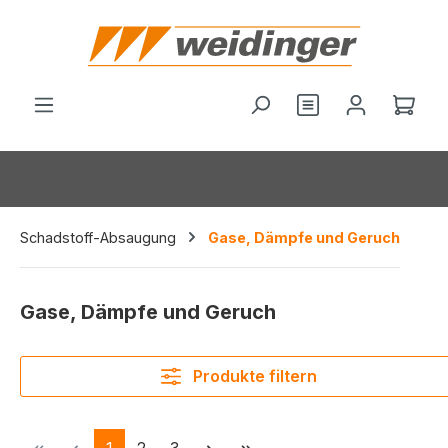
alt springen
Du hast 0 Produ
Ware
Schadstoff-Absaugung
Gase, Dämpfe und Geruch
Gase, Dämpfe und Geruch
Produkte filtern
Seite
Seite
Seite