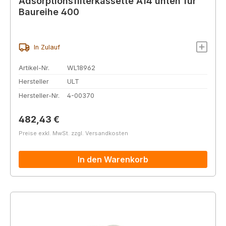
Adsorptionsfilterkassette A14 unten für
Baureihe 400
In Zulauf
Artikel-Nr.
WL18962
Hersteller
ULT
Hersteller-Nr.
4-00370
Regulärer Preis:
482,43 €
Preise exkl. MwSt. zzgl. Versandkosten
In den Warenkorb