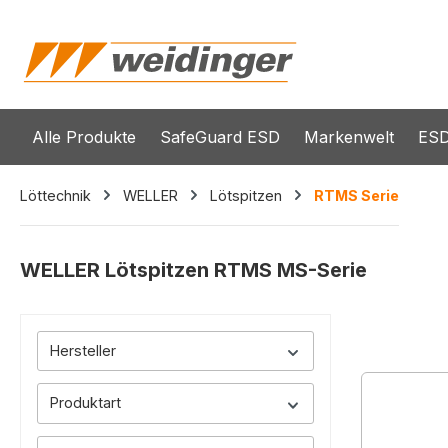
springen
Zur Hauptnavigation springen
Alle Produkte
SafeGuard ESD
Markenwelt
ESD
Löttechnik
WELLER
Lötspitzen
RTMS Serie
WELLER Lötspitzen RTMS MS-Serie
Hersteller
Produktart