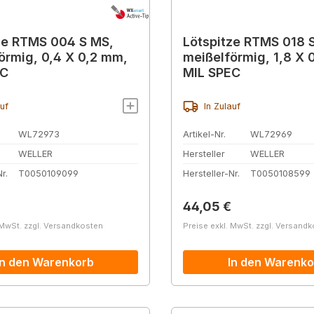
ze RTMS 004 S MS,
Lötspitze RTMS 018 
örmig, 0,4 X 0,2 mm,
meißelförmig, 1,8 X 
EC
MIL SPEC
auf
In Zulauf
WL72973
Artikel-Nr.
WL72969
WELLER
Hersteller
WELLER
r.
T0050109099
Hersteller-Nr.
T0050108599
r Preis:
Regulärer Preis:
44,05 €
 MwSt. zzgl. Versandkosten
Preise exkl. MwSt. zzgl. Versand
In den Warenkorb
In den Warenko