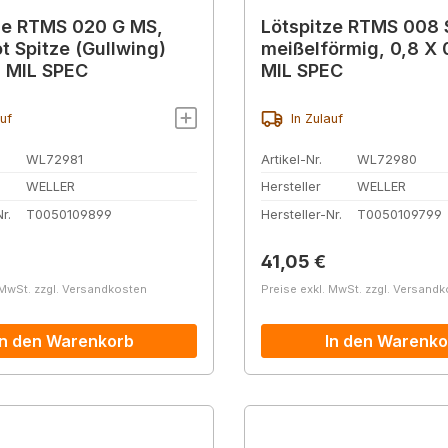
ze RTMS 020 G MS,
Lötspitze RTMS 008 
t Spitze (Gullwing)
meißelförmig, 0,8 X
 MIL SPEC
MIL SPEC
auf
In Zulauf
WL72981
Artikel-Nr.
WL72980
WELLER
Hersteller
WELLER
r.
T0050109899
Hersteller-Nr.
T0050109799
r Preis:
Regulärer Preis:
41,05 €
 MwSt. zzgl. Versandkosten
Preise exkl. MwSt. zzgl. Versand
In den Warenkorb
In den Warenko