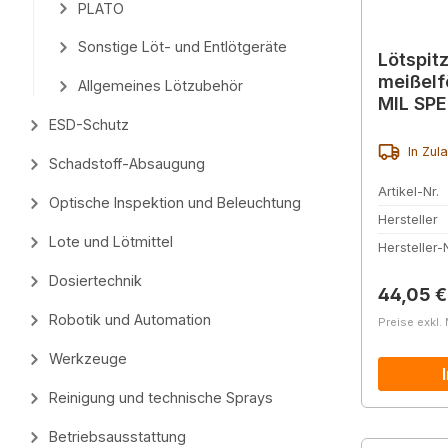
PLATO
Sonstige Löt- und Entlötgeräte
Lötspit
meißelf
Allgemeines Lötzubehör
MIL SP
ESD-Schutz
In Zul
Schadstoff-Absaugung
Artikel-Nr.
Optische Inspektion und Beleuchtung
Hersteller
Lote und Lötmittel
Hersteller-N
Dosiertechnik
Reguläre
44,05 €
Robotik und Automation
Preise exkl.
Werkzeuge
Reinigung und technische Sprays
Betriebsausstattung