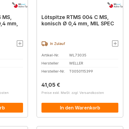
S MS,
Lötspitze RTMS 004 C MS,
0,4 mm,
konisch Ø 0,4 mm, MIL SPEC
In Zulauf
Artikel-Nr.
WL73035
Hersteller
WELLER
Hersteller-Nr.
T0050115399
Regulärer Preis:
41,05 €
kosten
Preise exkl. MwSt. zzgl. Versandkosten
rb
In den Warenkorb