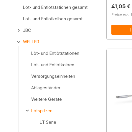
Reguläre
41,05 €
Löt- und Entlötstationen gesamt
Preise exkl.
Löt- und Entlötkolben gesamt
JBC
WELLER
Löt- und Entlötstationen
Löt- und Entlötkolben
Versorgungseinheiten
Ablageständer
Weitere Geräte
Lötspitzen
LT Serie