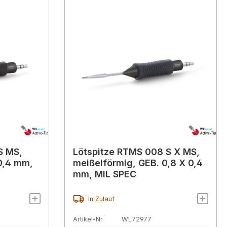
S MS,
Lötspitze RTMS 008 S X MS,
0,4 mm,
meißelförmig, GEB. 0,8 X 0,4
mm, MIL SPEC
In Zulauf
Artikel-Nr.
WL72977