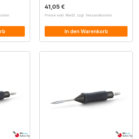
Regulärer Preis:
41,05 €
kosten
Preise exkl. MwSt. zzgl. Versandkosten
rb
In den Warenkorb