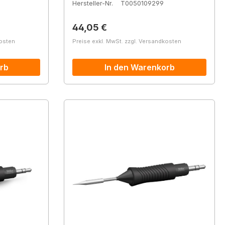
Hersteller-Nr.
T0050109299
Regulärer Preis:
44,05 €
kosten
Preise exkl. MwSt. zzgl. Versandkosten
rb
In den Warenkorb