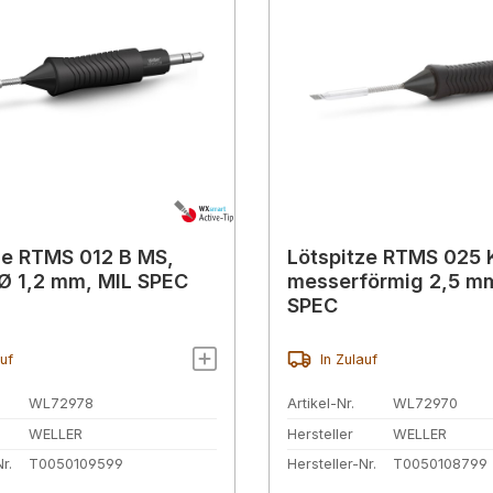
ze RTMS 012 B MS,
Lötspitze RTMS 025 
Ø 1,2 mm, MIL SPEC
messerförmig 2,5 mm
SPEC
auf
In Zulauf
WL72978
Artikel-Nr.
WL72970
WELLER
Hersteller
WELLER
r.
T0050109599
Hersteller-Nr.
T0050108799