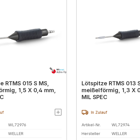
ze RTMS 015 S MS,
Lötspitze RTMS 013 
örmig, 1,5 X 0,4 mm,
meißelförmig, 1,3 X 
EC
MIL SPEC
auf
In Zulauf
WL72976
Artikel-Nr.
WL72974
WELLER
Hersteller
WELLER