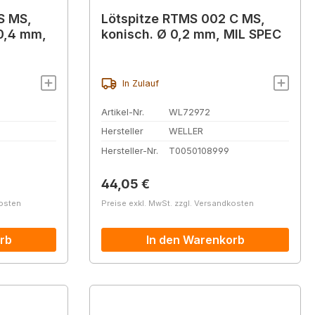
S MS,
Lötspitze RTMS 002 C MS,
 0,4 mm,
konisch. Ø 0,2 mm, MIL SPEC
In Zulauf
Artikel-Nr.
WL72972
Hersteller
WELLER
Hersteller-Nr.
T0050108999
Regulärer Preis:
44,05 €
kosten
Preise exkl. MwSt. zzgl. Versandkosten
rb
In den Warenkorb