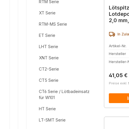
RTM Serie
Lötspit
XT Serie
Lotdepo
2,0 mm,
RTM-MS Serie
In Zul
ET Serie
Artikel-Nr.
LHT Serie
Hersteller
XNT Serie
Hersteller-N
CT2-Serie
Reguläre
41,05 €
CT5 Serie
Preise exkl.
CT6 Serie / Lötbadeinsatz
für W101
HT Serie
LT-SMT Serie