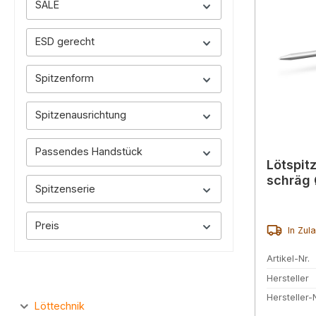
SALE
ESD gerecht
Spitzenform
Spitzenausrichtung
Passendes Handstück
Lötspit
schräg 
Spitzenserie
Preis
In Zul
Artikel-Nr.
Hersteller
Hersteller-N
Löttechnik