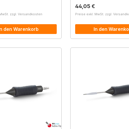
r Preis:
Regulärer Preis:
44,05 €
 MwSt. zzgl. Versandkosten
Preise exkl. MwSt. zzgl. Versand
In den Warenkorb
In den Warenko