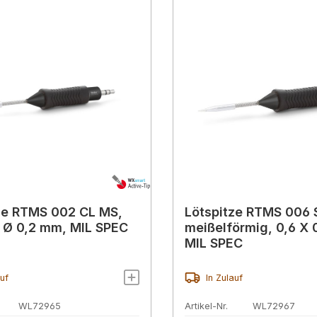
ze RTMS 002 CL MS,
Lötspitze RTMS 006 
 Ø 0,2 mm, MIL SPEC
meißelförmig, 0,6 X 
MIL SPEC
auf
In Zulauf
WL72965
Artikel-Nr.
WL72967