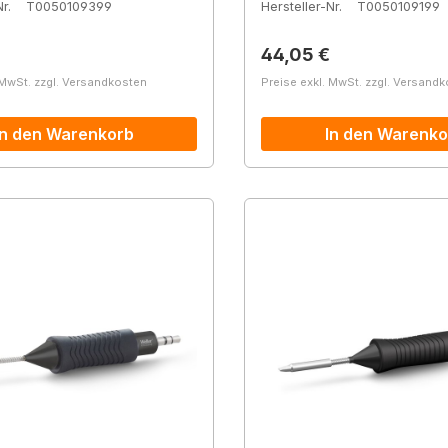
r.
T0050109399
Hersteller-Nr.
T0050109199
r Preis:
Regulärer Preis:
44,05 €
 MwSt. zzgl. Versandkosten
Preise exkl. MwSt. zzgl. Versand
In den Warenkorb
In den Warenko