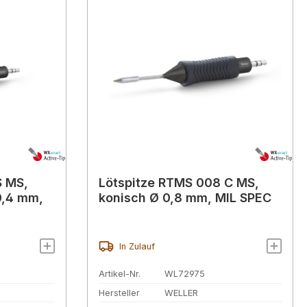
S MS,
Lötspitze RTMS 008 C MS,
0,4 mm,
konisch Ø 0,8 mm, MIL SPEC
In Zulauf
Artikel-Nr.
WL72975
Hersteller
WELLER