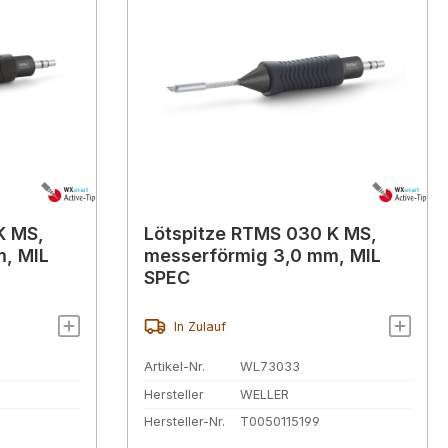
K MS,
Lötspitze RTMS 030 K MS,
, MIL
messerförmig 3,0 mm, MIL
SPEC
In Zulauf
Artikel-Nr.
WL73033
Hersteller
WELLER
Hersteller-Nr.
T0050115199