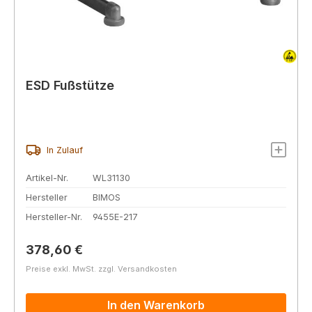
ESD Fußstütze
In Zulauf
Artikel-Nr.
WL31130
Hersteller
BIMOS
Hersteller-Nr.
9455E-217
Regulärer Preis:
378,60 €
Preise exkl. MwSt. zzgl. Versandkosten
In den Warenkorb