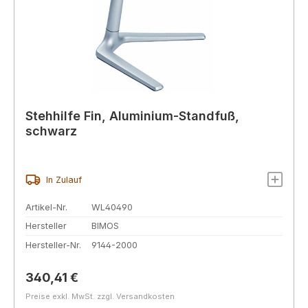
Stehhilfe Fin, Aluminium-Standfuß,
schwarz
In Zulauf
Artikel-Nr.
WL40490
Hersteller
BIMOS
Hersteller-Nr.
9144-2000
Regulärer Preis:
340,41 €
Preise exkl. MwSt. zzgl. Versandkosten