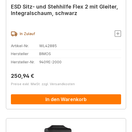
ESD Sitz- und Stehhilfe Flex 2 mit Gleiter,
Integralschaum, schwarz
In Zulauf
Artikel-Nr.
WL42885
Hersteller
BIMOS
Hersteller-Nr.
9409E-2000
Regulärer Preis:
250,94 €
Preise exkl. MwSt. zzgl. Versandkosten
In den Warenkorb