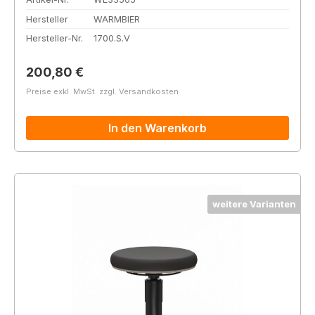
Hersteller
WARMBIER
Hersteller-Nr.
1700.S.V
Regulärer Preis:
200,80 €
Preise exkl. MwSt. zzgl. Versandkosten
In den Warenkorb
weitere Varianten