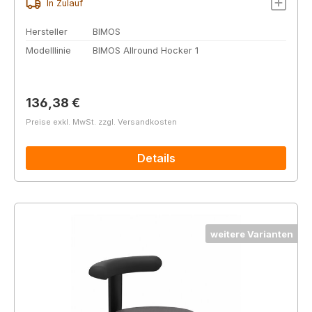
In Zulauf
Hersteller
BIMOS
Modelllinie
BIMOS Allround Hocker 1
Regulärer Preis:
136,38 €
Preise exkl. MwSt. zzgl. Versandkosten
Details
weitere Varianten