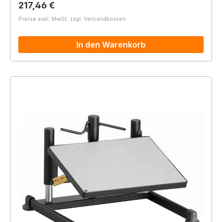
Regulärer Preis:
217,46 €
Preise exkl. MwSt. zzgl. Versandkosten
In den Warenkorb