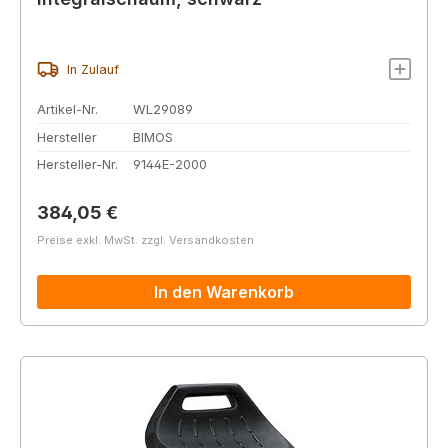
In Zulauf
Artikel-Nr.
WL29089
Hersteller
BIMOS
Hersteller-Nr.
9144E-2000
Regulärer Preis:
384,05 €
Preise exkl. MwSt. zzgl. Versandkosten
In den Warenkorb