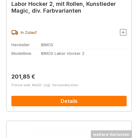
Labor Hocker 2, mit Rollen, Kunstleder
Magic, div. Farbvarianten
In Zulauf
Hersteller
BIMOS
Modelllinie
BIMOS Labor Hocker 2
Regulärer Preis:
201,85 €
Preise exkl. MwSt. zzgl. Versandkosten
Details
weitere Varianten