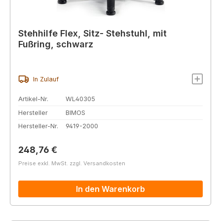
Stehhilfe Flex, Sitz- Stehstuhl, mit
Fußring, schwarz
In Zulauf
Artikel-Nr.
WL40305
Hersteller
BIMOS
Hersteller-Nr.
9419-2000
Regulärer Preis:
248,76 €
Preise exkl. MwSt. zzgl. Versandkosten
In den Warenkorb